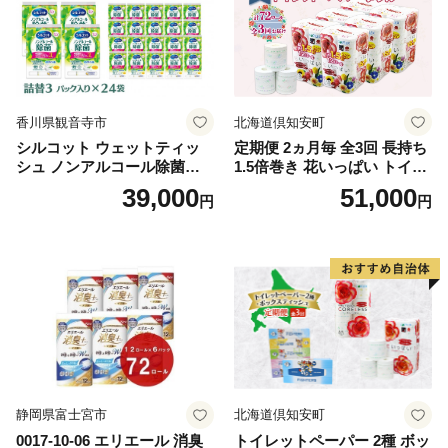
香川県観音寺市
北海道倶知安町
シルコット ウェットティッ
定期便 2ヵ月毎 全3回 長持ち
シュ ノンアルコール除菌詰
1.5倍巻き 花いっぱい トイレ
替（43枚×3P）×24袋 日用品
ットペーパー ダブル 45ｍ 計
39,000
51,000
円
円
おもちゃ 拭き取り 手拭き 外
72ロール 全18種 花柄 プリン
出時 お出かけ時 食事前 緑茶
ト ハーブ 香り付き 日本製 ま
カテキン配合
とめ買い 防災 常備品 ペーパ
ー 消耗品 備蓄 送料無料 北海
道 倶知安町 日用品
静岡県富士宮市
北海道倶知安町
0017-10-06 エリエール 消臭
トイレットペーパー 2種 ボッ