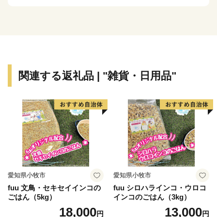
材。
国特別史跡「原の辻遺跡」大小1,000の神社・仏閣、多
くのパワースポット。
白砂青松、美しいエメラルドグリーンの海。
住む人に、訪れる人に様々な“実り”をもたらします。
関連する返礼品 | "雑貨・日用品"
愛知県小牧市
愛知県小牧市
fuu 文鳥・セキセイインコの
fuu シロハラインコ・ウロコ
ごはん（5kg）
インコのごはん（3kg）
18,000
13,000
円
円