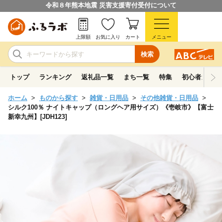
令和８年熊本地震 災害支援寄付受付について
上限額
お気に入り
カート
メニュー
検索
トップ
ランキング
返礼品一覧
まち一覧
特集
初心者ガイド
ホーム
ものから探す
雑貨・日用品
その他雑貨・日用品
シルク100％ ナイトキャップ（ロングヘア用サイズ）《壱岐市》【富士
新幸九州】[JDH123]