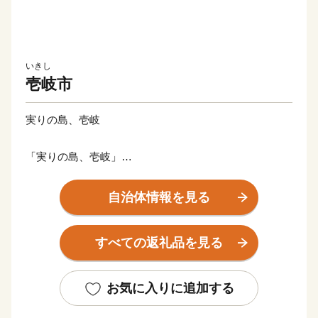
いきし
壱岐市
実りの島、壱岐
「実りの島、壱岐」
九州と韓国の間、玄海灘に浮かぶ“壱岐島”
魏志倭人伝の時代から、大陸との交流の架け橋となって
自治体情報を見る
きました。
人が島と共に生き、歴史・文化、豊かな自然に恵まれ
すべての返礼品を見る
た、日本の原風景の残る島です。
麦焼酎発祥の地、WTO（世界貿易機関）から地理的表
示認定を受けた「壱岐焼酎」。
お気に入りに追加する
壱岐牛、ウニ、海産物など、豊饒な自然が育むS級食