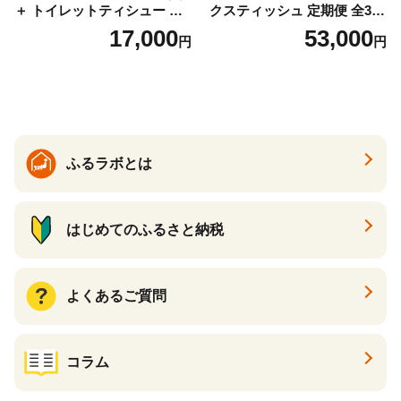
＋ トイレットティシュー し
クスティッシュ 定期便 全3
っかり香るフレッシュクリア
回 日本製 まとめ買い 防災
17,000
53,000
円
円
の香り ダブル 12ロール×6パ
常備品 日用雑貨 消耗品 生活
ック 72ロール 25m トイレ
必需品 大容量 備蓄 リサイク
ットペーパー パルプ100％ 消
ル ティッシュ ペーパー まと
臭 防臭 日用品 消耗品 備蓄
め買い 雑貨 倶知安町
ふるラボとは
はじめてのふるさと納税
よくあるご質問
コラム