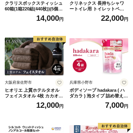
クラリスボックスティッシュ
クリネックス 長持ちシャワ
60箱(1箱220組(440枚))(5個入
ートイレ用 トイレットペー
り×12セット)【1256759】
パー（ダブル）64ロール(8ロ
14,000
22,000
円
円
ール×8パック) 開成町 トイレ
ットペーパーダブル 日用品
国産 新生活 ダブル SDGs 備
蓄 防災 エコ 消耗品 生活雑貨
生活用品 無香料 トイレット
ペーパー ダブル といれっと
ぺーぱー トイレ クレシア ト
イレットペーパー [BDBH002
-1]
大阪府泉佐野市
兵庫県小野市
ヒオリエ 上質ホテルタオル
ボディソープ hadakara ( ハ
フェイスタオル 4枚 カカオ
ダカラ ) 泡タイプ 詰め替え 4
【タオル 泉州タオル 吸水 普
40ml×4袋 ボディーソープ 泡
12,000
7,000
円
円
段使い 無地 シンプル 日用品
ボディソープ 泡 日用品 消耗
ふわふわ ふかふか 家族 たお
品 バス用品 大容量 いい 匂い
る 一人暮らし】
ボディ 保湿 LION ライオン
泡石鹸 石鹸 兵庫 兵庫県 小野
市