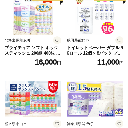
北海道倶知安町
秋田県能代市
ブライティア ソフト ボック
トイレットペーパー ダブル 9
スティッシュ 200組 400枚 60
6ロール 12個 × 8パック ブラ
箱 日本製 まとめ買い ティッ
ンカ 再生紙 100％ 芯あり 日
16,000
11,000
円
円
シュ リサイクル 長持 防災 常
用品 消耗品 無香料 生活用品
備品 日用雑貨 消耗品 生活必
備蓄 秋田県 能代市 送料無料
需品 備蓄 ペーパー 紙 北海道
《能代製紙》
倶知安町 日用品
栃木県小山市
神奈川県開成町