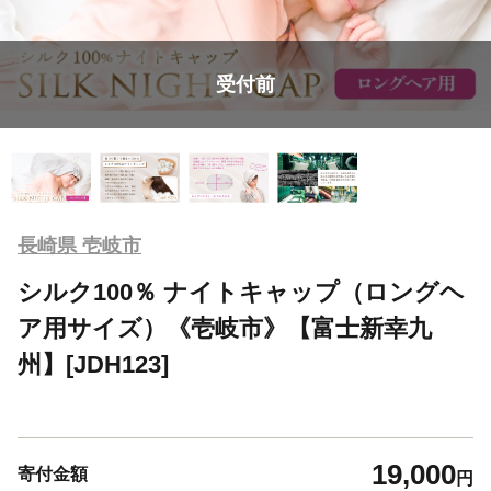
受付前
長崎県 壱岐市
シルク100％ ナイトキャップ（ロングヘ
ア用サイズ）《壱岐市》【富士新幸九
州】[JDH123]
19,000
寄付金額
円