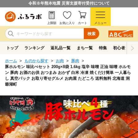
令和８年熊本地震 災害支援寄付受付について
上限額
お気に入り
カート
メニュー
検索
トップ
ランキング
返礼品一覧
まち一覧
特集
初心者ガイド
ホーム
ものから探す
お肉
豚肉
豚ホルモン 味比べセット 200g×8袋 1.6kg 塩辛 味噌 正油 味噌 ホルモ
ン 豚肉 お酒のお供 おつまみ おかず 白米 冷凍 焼くだけ簡単 一人暮ら
し 真空パック お取り寄せグルメ お肉屋 たどころ 送料無料 北海道 洞
爺湖町