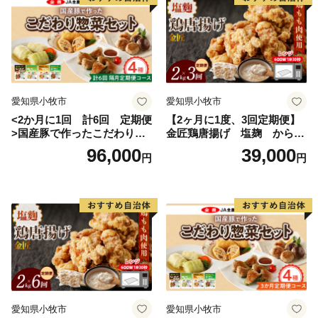
愛知県小牧市
愛知県小牧市
<2か月に1回 計6回 定期便
【2ヶ月に1度、3回定期便】
>国産豚で作ったこだわり惣
金匠鶏唐揚げ 塩麹 からあ
菜セット
げ
96,000
39,000
円
円
愛知県小牧市
愛知県小牧市