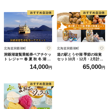
雲丹 ムラサキウニ 北海道産
お取り寄せ 産地直送 常温 送
魚貝 魚介 海鮮 海産 小川商店
料無料 北海道 洞爺湖町
送料無料 北海道 洞爺湖
北海道洞爺湖町
北海道洞爺湖町
洞爺湖遊覧乗船券ペアチケッ
道の駅とうや湖 季節の味覚
ト レジャー 春 夏 秋 冬 湖 人
セット10月・12月・2月計3回
気 パワースポット 北海道 洞
お届け定期便 野菜 ゆめぴり
14,000
65,000
円
円
爺湖町 入場券 優待券 ふるさ
か 北海道 洞爺湖町 秋の味覚
と納税 洞爺湖 観光 体験 絶景
冬の味覚 梅漬け 和牛カレー
アクティビティ 旅 旅行 トラ
旬の味覚
ベル ご褒美 記念日 癒し ジオ
パーク