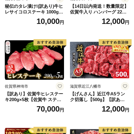
秘伝のタレ漬け!(訳あり)牛ヒ
【14日以内発送！数量限定】
レサイコロステーキ 1000g
佐賀牛入り ハンバーグ 22個
【B-1098-AS】
2.6kg(120g×22個)【佐賀牛
10,000
12,000
円
円
黒毛和牛 ブランド牛 九州 ハ
ンバーグ 牛肉 豚肉 国産 お弁
当 おかず 惣菜 おすすめ 人
気】(H083106)
佐賀県神埼市
滋賀県近江八幡市
【訳あり】佐賀牛ヒレステー
【げんさん】近江牛A5ラン
キ200g×5枚【佐賀牛 ステー
ク切落し【500g】【訳あり】
キ ブランド肉 ヒレ肉 フィレ
【DG12W】
70,000
12,000
円
円
肉 ジューシー ヘルシー】(H0
65175)