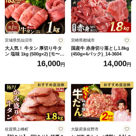
宮城県気仙沼市
宮崎県都城市
大人気！ 牛タン 厚切り牛タ
国産牛 赤身切り落とし1.8kg
ン 塩味 1kg (500g×2) [モ〜ラ
(450g×4パック)_14-3604
ンド 宮城県 気仙沼市 205646
16,000
14,000
円
円
60] 肉 牛肉 精肉 牛たん 牛タ
ン塩 牛たん塩 冷凍 焼肉 BB
Q アウトドア バーベキュー
厚切り タン
佐賀県上峰町
大阪府泉佐野市