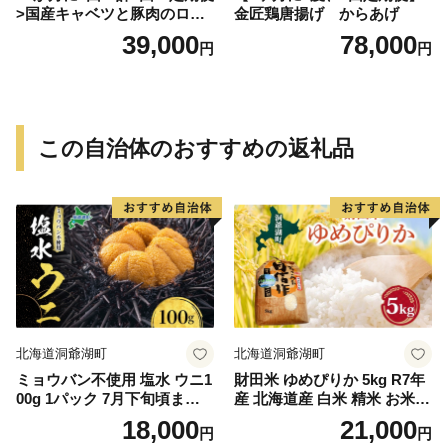
>国産キャベツと豚肉のロー
金匠鶏唐揚げ からあげ
ルキャベツ（4P入り）
39,000
78,000
円
円
この自治体のおすすめの返礼品
北海道洞爺湖町
北海道洞爺湖町
ミョウバン不使用 塩水 ウニ1
財田米 ゆめぴりか 5kg R7年
00g 1パック 7月下旬頃まで
産 北海道産 白米 精米 お米
お届け [水揚げ後 順次出荷]
コメ こめ ライス おにぎり ご
18,000
21,000
円
円
キタムラサキウニ うに ウニ
飯 国産 炊き立て 自炊 人気