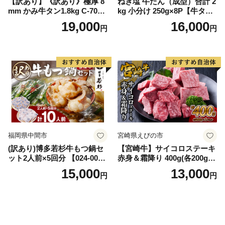
【訳あり】《訳あり》極厚 8
ねぎ塩 牛たん（成型）合計 2
mm かみ牛タン1.8kg C-709-
kg 小分け 250g×8P【牛タン
AS
牛肉 焼肉用 薄切り 訳あり サ
19,000
16,000
円
円
イズ不揃い】
福岡県中間市
宮崎県えびの市
(訳あり)博多若杉牛もつ鍋セ
【宮崎牛】サイコロステーキ
ット2人前×5回分 【024-002
赤身＆霜降り 400g(各200g×
7】
１P 計2P) 真空パック 冷凍
15,000
13,000
円
円