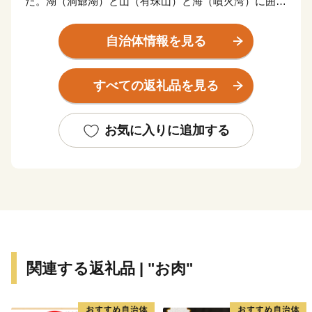
た。湖（洞爺湖）と山（有珠山）と海（噴火湾）に囲ま
れた自然豊かな町です。気候温暖な地方で、交通の便も
よく観光景観に恵まれていることから北海道有数の観光
自治体情報を見る
地となっています。
すべての返礼品を見る
★ABCテレビのニュース情報番組「news おかえり」
で、「 有限会社 岡田屋 」の“白いおしるこ” が紹介さ
れました！
お気に入りに追加する
👉北海道洞爺湖町の「白いおしるこセット」
関連する返礼品 | "お肉"