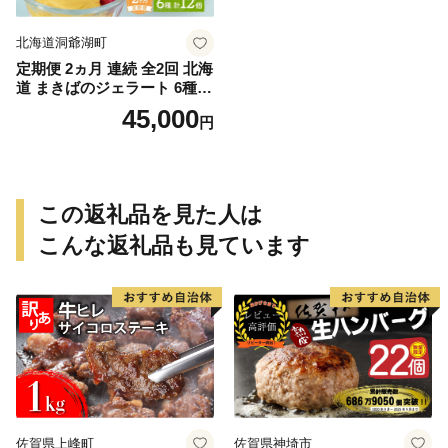
北海道洞爺湖町
定期便 2ヵ月 連続 全2回 北海
道 まきばのジェラート 6種
各2個 計12個 セット ジェラ
45,000
円
ート ミルク 赤しそ カムイミ
ンタルの塩 とうもろこし か
ぼちゃ 白花豆 アイスクリー
ム 保存料不使用 シャーベッ
ト アイス 牛乳 送料無料
この返礼品を見た人は
こんな返礼品も見ています
佐賀県上峰町
佐賀県神埼市