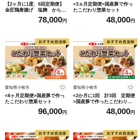
【2ヶ月に1度、6回定期便】
<3ヵ月定期便>国産豚で作っ
金匠鶏唐揚げ 塩麹 からあ
たこだわり惣菜セット
げ
78,000
48,000
円
円
愛知県小牧市
愛知県小牧市
<6ヶ月定期便>国産豚で作っ
<2か月に1回 計3回 定期便
たこだわり惣菜セット
>国産豚で作ったこだわり惣
菜セット
96,000
48,000
円
円