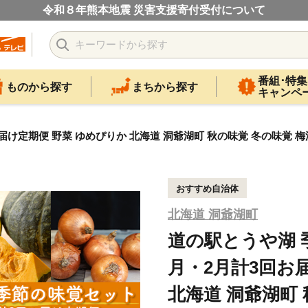
令和８年熊本地震 災害支援寄付受付について
番組･特集
ものから探す
まちから探す
キャンペ
届け定期便 野菜 ゆめぴりか 北海道 洞爺湖町 秋の味覚 冬の味覚 梅
おすすめ自治体
北海道 洞爺湖町
道の駅とうや湖 
月・2月計3回お
北海道 洞爺湖町