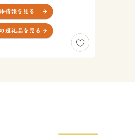
観光景観に恵まれていることから北海道
す。
番組「news おかえり」で、「 有限
るこ” が紹介されました！
おしるこセット」