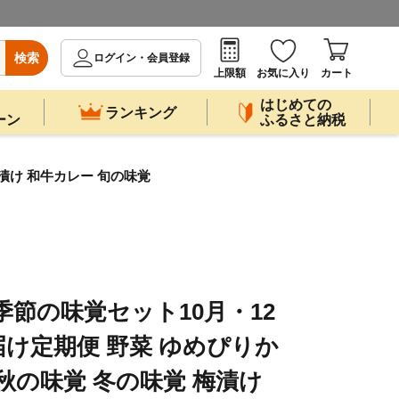
検索
ログイン・会員登録
上限額
お気に入り
カート
はじめての
ランキング
ーン
ふるさと納税
漬け 和牛カレー 旬の味覚
季節の味覚セット10月・12
届け定期便 野菜 ゆめぴりか
 秋の味覚 冬の味覚 梅漬け