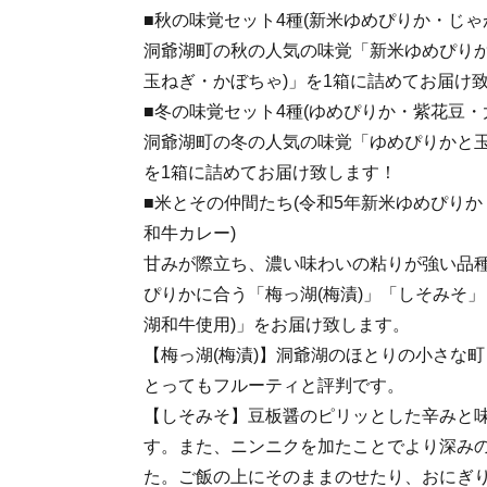
■秋の味覚セット4種(新米ゆめぴりか・じゃ
洞爺湖町の秋の人気の味覚「新米ゆめぴりか
玉ねぎ・かぼちゃ)」を1箱に詰めてお届け
■冬の味覚セット4種(ゆめぴりか・紫花豆・
洞爺湖町の冬の人気の味覚「ゆめぴりかと
を1箱に詰めてお届け致します！
■米とその仲間たち(令和5年新米ゆめぴりか
和牛カレー)
甘みが際立ち、濃い味わいの粘りが強い品
ぴりかに合う「梅っ湖(梅漬)」「しそみそ」
湖和牛使用)」をお届け致します。
【梅っ湖(梅漬)】洞爺湖のほとりの小さな
とってもフルーティと評判です。
【しそみそ】豆板醤のピリッとした辛みと
す。また、ニンニクを加たことでより深み
た。ご飯の上にそのままのせたり、おにぎ