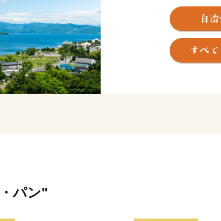
な地方で、交通の便もよく
有数の観光地となっていま
★ABCテレビのニュース情報
会社 岡田屋 」の“白いおし
👉北海道洞爺湖町の「白い
米・パン"