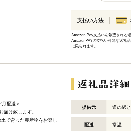
支払い方法
Amazon Pay支払いを希望さ
AmazonPAYの支払い可能な返礼
に限られます。
年2月配送＞
提供元
道の駅と
お届け致します。
の土で育った農産物をお楽し
配送
常温