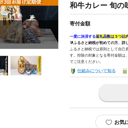
和牛カレー 旬の
寄付金額
一度に決済する
返礼品数は３つ以
🔰ふるさと納税が初めての方、詳
ふるさと納税では原則として自己負
す。控除の対象となる寄付金額は
でご注意ください。
仕組みについて知る
お気