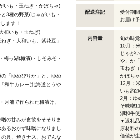
がいも・玉ねぎ・かぼちゃ)
配送注記
受付期間
と3種の野菜(じゃがいも・
お届け予
致します！
大和いも・玉ねぎ)
内容量
旬の味覚
玉ねぎ・大和いも、紫花豆」
10月：米
じゃがい
・梅っ湖(梅漬)・しそみそ・
や」か「
玉ねぎ（
種の「ゆめぴりか」と、ゆめ
かぼちゃ
12月：
「和牛カレー(北海道とうや
いも約2
2月：ゆめ
町・月浦で作られた梅漬け。
そ味噌1
湖和牛使用
味噌の甘みが食欲をそそりま
▼返礼品
のあるおかず味噌になりまし
原材料の
価値が生
りの具、焼きナス、おでんな