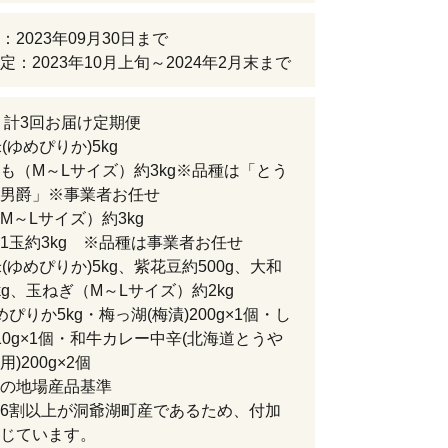
：2023年09月30日まで
定：2023年10月上旬～2024年2月末まで
 計3回お届け定期便
(ゆめぴりか)5kg
も（M～Lサイズ）約3kg※品種は「とう
男爵」※事業者お任せ
M～Lサイズ）約3kg
1玉約3kg ※品種は事業者お任せ
米(ゆめぴりか)5kg、紫花豆約500g、大和
kg、玉ねぎ（M～Lサイズ）約2kg
ぴりか5kg・梅っ湖(梅漬)200g×1個・し
10g×1個・和牛カレー中辛(北海道とうや
)200g×2個
の地場産品基準
6割以上が洞爺湖町産であるため、付加
じています。