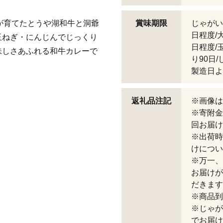
が育てたとうや湖和牛と洞爺
賞味期限
じゃがい
日程度/
玉ねぎ・にんじんでじっくり
日程度/
味しさあふれる和牛カレーで
り90日
製造日よ
返礼品注記
※画像は
※寄附金
回お届け
※出荷時
けについ
※万一、
お届けが
だきます
※商品到
※じゃが
でお届け