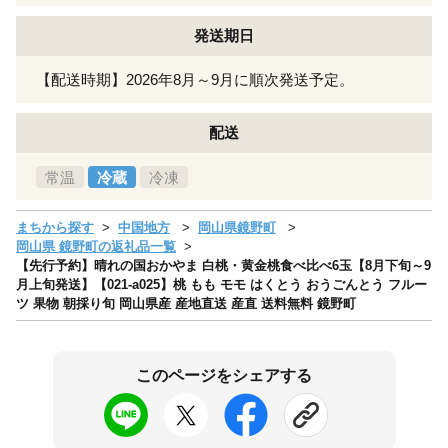
発送期日
【配送時期】2026年8月～9月に順次発送予定。
配送
常温
冷蔵
冷凍
まちから探す
中国地方
岡山県鏡野町
岡山県 鏡野町の返礼品一覧
【先行予約】晴れの国おかやま 白桃・黄金桃食べ比べ6玉【8月下旬～9
月上旬発送】【021-a025】桃 もも モモ はくとう おうごんとう フルー
ツ 果物 朝採り旬 岡山県産 産地直送 産直 送料無料 鏡野町
このページをシェアする