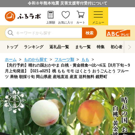
令和８年熊本地震 災害支援寄付受付について
上限額
お気に入り
カート
メニュー
検索
トップ
ランキング
返礼品一覧
まち一覧
特集
初心者ガイド
ホーム
ものから探す
フルーツ類
もも
【先行予約】晴れの国おかやま 白桃・黄金桃食べ比べ6玉【8月下旬～9
月上旬発送】【021-a025】桃 もも モモ はくとう おうごんとう フルー
ツ 果物 朝採り旬 岡山県産 産地直送 産直 送料無料 鏡野町