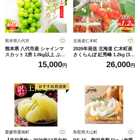
スカット おすすめ シャイン
マスカット 贈答 ギフト 産地
笛吹市 シャインマスカット
笛吹 葡萄 国産 ぶどう 人気
国産 1.2kg 先行｜
熊本県八代市
北海道仁木町
熊本県 八代市産 シャインマ
2026年発送 北海道 仁木町産
スカット 2房 1.0kg以上 ぶど
さくらんぼ 紅秀峰 1.2kg (300
う フルーツ マスカット 旬 青
g×4パック) Lサイズ以上 旬
15,000
26,000
円
円
果物 果物 新鮮 ギフト 贈り物
桜桃 産地直送 サクランボ チ
ェリー フルーツ 果物 果物類
仁木町 仁木 [松山商店]
愛媛県愛南町
鳥取県大山町