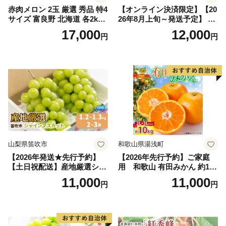
赤肉メロン 2玉 厳選 秀品 特4
【オンライン決済限定】【20
サイズ 富良野 北海道 各2kg
26年8月上旬～発送予定】 先
～2.6kg 2玉 セット ファーム
行予約 「浅間水蜜桃プレミ
17,000
12,000
円
円
富良野 メロン めろん 果物 く
アム」 もも あかつき 秀品 約
だもの フルーツ デザート 旬
2kg 5～9玉 贈答品 ふるさと
の果物 旬のフルーツ
納税 果物 桃 フルーツ モモ
果肉 長野県産 小諸市
山梨県笛吹市
和歌山県湯浅町
【2026年発送★先行予約】
【2026年先行予約】ご家庭
【土日祝配送】産地厳選シャ
用 和歌山 有田みかん 約10k
インマスカット1.2kg～1.3kg
g (2L、3Lサイズ)【湯浅町】
11,000
11,000
円
円
（2房～3房）※沖縄・離島配
_ZJ6079
送不可※ 106-003-sku02-26y
｜シャインマスカット 発送
笛吹市 山梨県 フルーツ 果物
ぶどう 葡萄 大粒 シャインマ