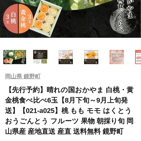
岡山県 鏡野町
【先行予約】晴れの国おかやま 白桃・黄
金桃食べ比べ6玉【8月下旬～9月上旬発
送】【021-a025】桃 もも モモ はくとう
おうごんとう フルーツ 果物 朝採り旬 岡
山県産 産地直送 産直 送料無料 鏡野町