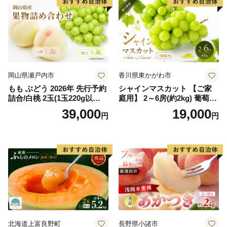
岡山県瀬戸内市
香川県東かがわ市
もも ぶどう 2026年 先行予約
シャインマスカット 【ご家
詰合/白桃 2玉(1玉220g以
庭用】 2～6房(約2kg) 葡萄 ぶ
上)・シャインマスカット 晴
どう ブドウ フルーツ 果物 く
39,000
19,000
円
円
王 2房(1房480g以上) 化粧箱
だもの 果実 旬の果物 旬のフ
入り 岡山県産 国産 フルーツ
ルーツ 香川 香川県 東かがわ
果物 ギフト
市
北海道上富良野町
長野県小諸市