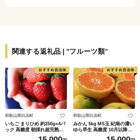
フレッシュ。豊かな自然が満喫できます。
オススメスポット
☆奥津渓
渓流沿いに遊歩道があり、花崗岩が浸食されてできた甌
穴などの奥津渓八景の自然美を満喫できます。秋には渓
関連する返礼品 | "フルーツ類"
谷の両側が鮮やかな紅色に染まり、10月下旬から11月
中旬には「奥津もみじ祭り」を開催。幻想的なライトア
ップをはじめ、多彩なイベントや地域の特産品の販売な
どが楽しめます。美作三湯のひとつ、奥津温泉も近く、
少し足をのばせば、珍しいウランガラスを展示している
妖精の森ガラス美術館もあります。
☆奥津温泉
和歌山県白浜町
和歌山県白浜町
多くの文人にも愛された風情ある山里のいで湯。良質な
いちご まりひめ 約250g×4パ
みかん 5kg MS玉 紀南の濃い
美人の湯として、与謝野鉄幹・晶子夫妻、棟方志功、小
ック 高糖度 朝採れ超完熟ま
ゆら早生 高糖度 10月以降発
説「秋津温泉」を書いた藤原審爾などの多くの文人墨客
りひめ 1月以降発送分
送 マルチ被覆栽培
15,000
15,000