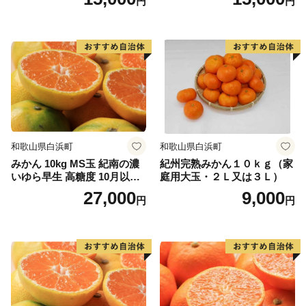
円
円
や全国からの温泉ファンを引き付けています。
☆妖精の森ガラス美術館
世界的に珍しいウランガラス専門美術館「妖精の森ガラ
ス美術館」内にあるガラス工房では、吹きガラス体験・
サンドブラスト体験・リューター体験と３種類のガラス
作りを体験することができます。
☆岩井の滝と岩井の名水
和歌山県白浜町
和歌山県白浜町
子宝伝説もある岡山県最北端の滝。上部に岩盤が突き出
みかん 10kg MS玉 紀南の濃
紀州完熟みかん１０ｋｇ（家
て岩屋を形成し、滝の裏側から眺めることができる「裏
いゆら早生 高糖度 10月以降
庭用大玉・２Ｌ又は３Ｌ）
見の滝」。裏から見るとカーテンのような神秘的な姿
発送 マルチ被覆栽培
27,000
9,000
円
円
で、パワースポットにもなっています。
◆お問い合わせ先◆
==============================
鏡野町ふるさと納税コールセンター
TEL ：050-3355-7158