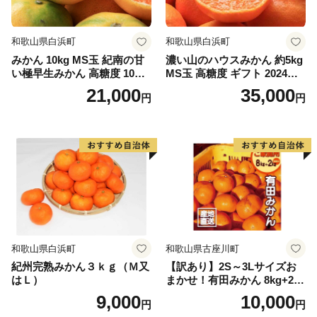
MAIL：o.kagamino@do-furusato.jp
受付時間：平日9:00〜17:15
==============================
和歌山県白浜町
和歌山県白浜町
みかん 10kg MS玉 紀南の甘
濃い山のハウスみかん 約5kg
い極早生みかん 高糖度 10月
MS玉 高糖度 ギフト 2024年7
以降発送 マルチ被覆栽培
月以降発送分
21,000
35,000
円
円
和歌山県白浜町
和歌山県古座川町
紀州完熟みかん３ｋｇ（Ｍ又
【訳あり】2S～3Lサイズお
はＬ）
まかせ！有田みかん 8kg+2kg
保証分 11月から12月下旬ま
9,000
10,000
円
円
でに順次発送致します。 / 訳