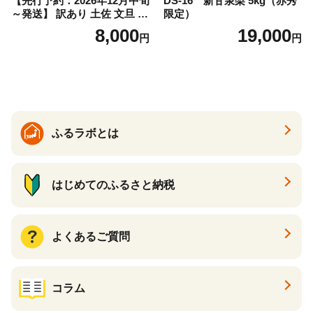
【先行予約：2026年12月中旬
DS-16 新甘泉梨 5kg（赤秀
～発送】 訳あり 土佐 文旦 8k
限定）
g (Mサイズ以上サイズミック
8,000
19,000
円
円
ス) 8000円 わけあり ぶんた
ん みかん mikan 蜜柑 ミカン
土佐文旦 家庭用 産地直送 国
産 農家直送 期間限定 特産品
サイズミックス くらもとフ
ァーム 愛南町 愛媛県
ふるラボとは
はじめてのふるさと納税
よくあるご質問
コラム