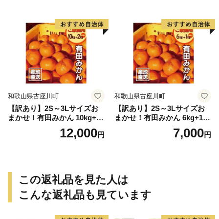
ありみかん 有田みかん みか
ん ミカン 蜜柑 柑橘 温州みか
ん 和歌山 ご家庭用
和歌山県古座川町
和歌山県古座川町
【訳あり】2S～3Lサイズお
【訳あり】2S～3Lサイズお
まかせ！有田みかん 10kg+2k
まかせ！有田みかん 6kg+1kg
g保証分 11月から12月下旬ま
保証分 11月から12月下旬ま
12,000
7,000
円
円
でに順次発送致します。 / 訳
でに順次発送致します。 / 訳
ありみかん 有田みかん みか
ありみかん 有田みかん みか
ん ミカン 蜜柑 柑橘 温州みか
ん ミカン 蜜柑 柑橘 温州みか
ん 和歌山 ご家庭用
ん 和歌山 ご家庭用
この返礼品を見た人は
こんな返礼品も見ています