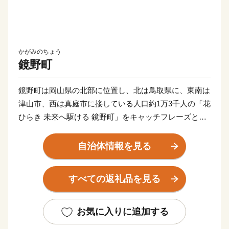
かがみのちょう
鏡野町
鏡野町は岡山県の北部に位置し、北は鳥取県に、東南は
津山市、西は真庭市に接している人口約1万3千人の「花
ひらき 未来へ駆ける 鏡野町」をキャッチフレーズとし
た町です。古くから山陰、山陽をなどの主要都市を結ぶ
地域となっており、様々な自然の恵みや文化、伝統を有
自治体情報を見る
しています。鏡野町には森や渓谷、田園風景と、四季を
通じて感動できる景観が点在しています。中国山地屈指
すべての返礼品を見る
の岡山県立森林公園、岡山を代表する紅葉スポット・奥
津渓、岡山県下最大級の規模の恩原高原スキー
場・・・・・。鏡野町には、ここでしか味わえない楽し
お気に入りに追加する
さがあります。それぞれのスポットを巡って身も心もリ