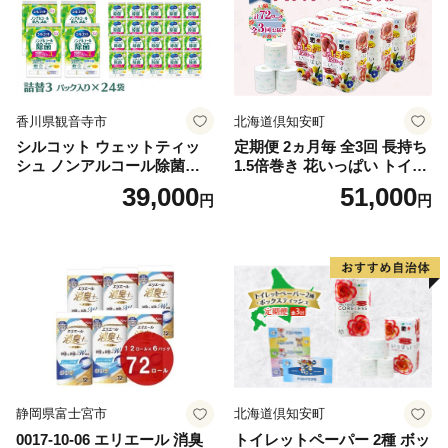
香川県観音寺市
北海道倶知安町
シルコット ウェットティッ
定期便 2ヵ月毎 全3回 長持ち
シュ ノンアルコール除菌詰
1.5倍巻き 花いっぱい トイレ
替（43枚×3P）×24袋 日用品
ットペーパー ダブル 45ｍ 計
39,000
51,000
円
円
おもちゃ 拭き取り 手拭き 外
72ロール 全18種 花柄 プリン
出時 お出かけ時 食事前 緑茶
ト ハーブ 香り付き 日本製 ま
カテキン配合
とめ買い 防災 常備品 ペーパ
ー 消耗品 備蓄 送料無料 北海
道 倶知安町 日用品
静岡県富士宮市
北海道倶知安町
0017-10-06 エリエール 消臭
トイレットペーパー 2種 ボッ