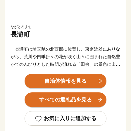
ながとろまち
長瀞町
長瀞町は埼玉県の北西部に位置し、東京近郊にありな
がら、荒川や四季折々の花が咲く山々に囲まれた自然豊
かでのんびりとした時間が流れる「田舎」の景色に出会
うことができる町です。町を流れる荒川により創り出さ
れた岩畳は、地質学的にも貴重であるとともに、長瀞町
自治体情報を見る
を象徴する美しい風景となっており、一帯が、国の名勝
及び天然記念物に指定されています。また、風景だけで
すべての返礼品を見る
なく、ミシュラン・グリーンガイド・ジャポン一つ星を
獲得した寶登山神社のほか、ハイキングや川下り、ラフ
ティング等のアクティビティも楽しむことができ、年間
お気に入りに追加する
３００万人の観光客の皆さんに訪れていただいていま