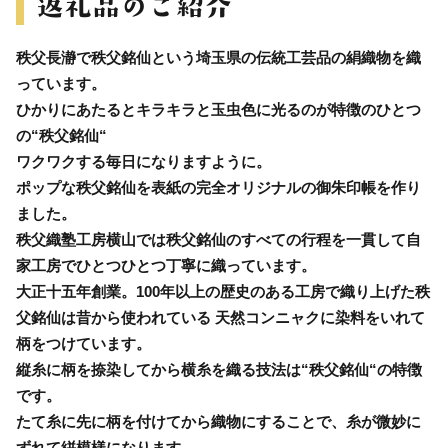
秩父長瀞で秩父銘仙という埼玉県の伝統工芸品の絹織物を織
っています。
ひかりにあたるとキラキラと玉虫色に光るのが特徴のひとつ
の“秩父銘仙“
ワクワクする毎日になりますように。
ポップな秩父銘仙を表紙の完全オリジナルの御朱印帳を作り
ました。
秩父織塾工房横山では秩父銘仙のすべての行程を一貫して自
家工房でひとつひとつ丁寧に織っています。
大正十五年創業。100年以上の歴史のある工房で織り上げた秩
父銘仙は昔から使われている 天然コンニャクに染料をいれて
柄をつけています。
縦糸に柄を捺染してから横糸を織る技法は“秩父銘仙“の特徴
です。
たて糸に先に柄を付けてから織物にすることで、糸が微妙に
ずれて絣模様になります。