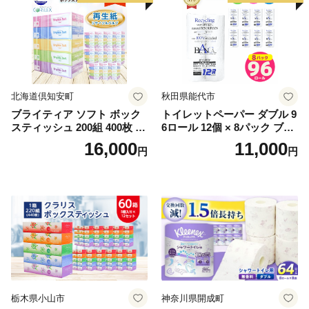
北海道倶知安町
秋田県能代市
ブライティア ソフト ボック
トイレットペーパー ダブル 9
スティッシュ 200組 400枚 60
6ロール 12個 × 8パック ブラ
箱 日本製 まとめ買い ティッ
ンカ 再生紙 100％ 芯あり 日
16,000
11,000
円
円
シュ リサイクル 長持 防災 常
用品 消耗品 無香料 生活用品
備品 日用雑貨 消耗品 生活必
備蓄 秋田県 能代市 送料無料
需品 備蓄 ペーパー 紙 北海道
《能代製紙》
倶知安町 日用品
栃木県小山市
神奈川県開成町