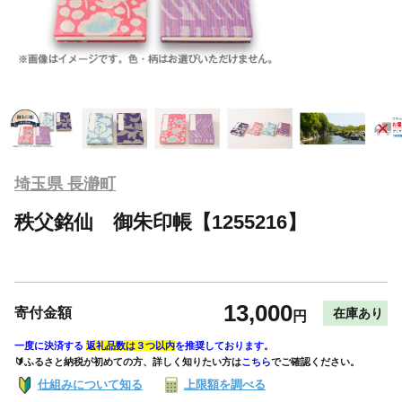
埼玉県 長瀞町
秩父銘仙 御朱印帳【1255216】
13,000
寄付金額
在庫あり
円
一度に決済する
返礼品数は３つ以内
を推奨しております。
🔰ふるさと納税が初めての方、詳しく知りたい方は
こちら
でご確認ください。
仕組みについて知る
上限額を調べる