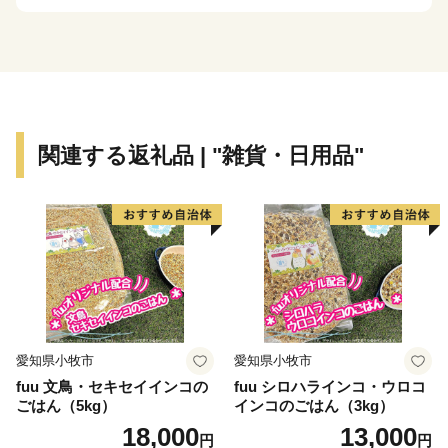
す。
長瀞町は「はつらつ長瀞」をスローガンとして“人も
社会も自然もすべてが健康で、はつらつとして暮らせる
まちづくり”を目指して、様々な取り組みを行っていま
す。
関連する返礼品 | "雑貨・日用品"
特に、結婚から出産・子育てまで切れ目のない支援を積
極的に取り組んでおり、子育て・若者世代の方やその子
どもたちが住みやすいまちづくりを進めています。ま
た、観光客の方に更に楽しんでいただけるように観光施
策にも力を入れています。子どもたちをはじめとした町
民の方、観光客の方の笑顔で溢れるまちづくりを行って
参りますので温かいご支援、寄附金を心よりお待ちして
おります。そして、一年中いつ訪れても魅力いっぱいの
愛知県小牧市
愛知県小牧市
観光地「長瀞」へ是非遊びに来て楽しんでください！
fuu 文鳥・セキセイインコの
fuu シロハラインコ・ウロコ
ごはん（5kg）
インコのごはん（3kg）
18,000
13,000
円
円
※お礼品の贈呈は、町外にお住まいの方です。