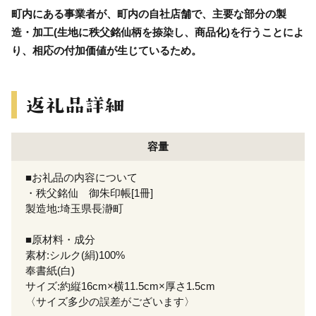
町内にある事業者が、町内の自社店舗で、主要な部分の製
造・加工(生地に秩父銘仙柄を捺染し、商品化)を行うことによ
り、相応の付加価値が生じているため。
容量
■お礼品の内容について
・秩父銘仙 御朱印帳[1冊]
製造地:埼玉県長瀞町
■原材料・成分
素材:シルク(絹)100%
奉書紙(白)
サイズ:約縦16cm×横11.5cm×厚さ1.5cm
〈サイズ多少の誤差がございます〉