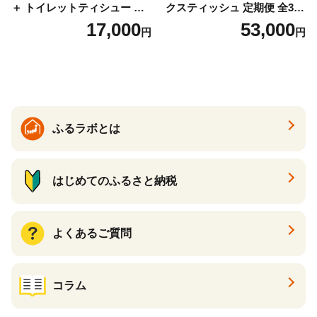
＋ トイレットティシュー し
クスティッシュ 定期便 全3
っかり香るフレッシュクリア
回 日本製 まとめ買い 防災
17,000
53,000
円
円
の香り ダブル 12ロール×6パ
常備品 日用雑貨 消耗品 生活
ック 72ロール 25m トイレ
必需品 大容量 備蓄 リサイク
ットペーパー パルプ100％ 消
ル ティッシュ ペーパー まと
臭 防臭 日用品 消耗品 備蓄
め買い 雑貨 倶知安町
ふるラボとは
はじめてのふるさと納税
よくあるご質問
コラム