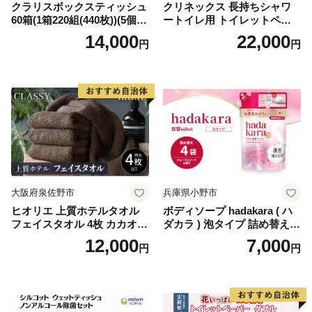
クラリスボックスティッシュ
クリネックス 長持ちシャワ
60箱(1箱220組(440枚))(5個入
ートイレ用 トイレットペー
り×12セット)【1256759】
パー（ダブル）64ロール(8ロ
14,000
22,000
円
円
ール×8パック) 開成町 トイレ
ットペーパーダブル 日用品
国産 新生活 ダブル SDGs 備
蓄 防災 エコ 消耗品 生活雑貨
生活用品 無香料 トイレット
ペーパー ダブル といれっと
ぺーぱー トイレ クレシア ト
イレットペーパー [BDBH002
-1]
大阪府泉佐野市
兵庫県小野市
ヒオリエ 上質ホテルタオル
ボディソープ hadakara ( ハ
フェイスタオル 4枚 カカオ
ダカラ ) 泡タイプ 詰め替え 4
【タオル 泉州タオル 吸水 普
40ml×4袋 ボディーソープ 泡
12,000
7,000
円
円
段使い 無地 シンプル 日用品
ボディソープ 泡 日用品 消耗
ふわふわ ふかふか 家族 たお
品 バス用品 大容量 いい 匂い
る 一人暮らし】
ボディ 保湿 LION ライオン
泡石鹸 石鹸 兵庫 兵庫県 小野
市