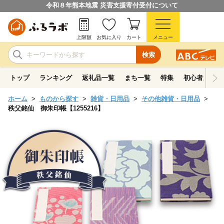
令和８年熊本地震 災害支援寄付受付について
上限額
お気に入り
カート
メニュー
検索
トップ
ランキング
返礼品一覧
まち一覧
特集
初心者ガイド
ホーム
ものから探す
雑貨・日用品
その他雑貨・日用品
秩父銘仙 御朱印帳【1255216】