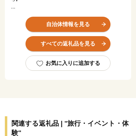
三朝町は、鳥取県のほぼ中央に位置し、豊かな自然環境
に包まれた湯と山の町です。町の主な産業は「観光」と
自治体情報を見る
「農林業」です。
観光では、世界屈指のラドン含有量を誇り、古くから湯
すべての返礼品を見る
治の名湯として親しまれる「三朝温泉」や、国宝・投入
堂で知られる霊峰「三徳山」を有しています。
これらは日本遺産にも認定された本町が誇るべき資源で
お気に入りに追加する
あり、訪れる方々の心を深く癒やす場所として恵みをも
たらしています。
農林業では、この豊かな自然環境を最大限にいかし、三
朝の地の清らかな水と土壌が育む「三朝米」や希少な
「神倉大豆」などが作られています。
自然の恵みそのままの美味しさが詰まった、本町ならで
はの農産物に大きな注目が集まっています。
関連する返礼品 | "旅行・イベント・体
験"