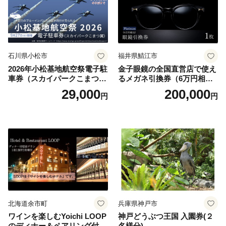
石川県小松市
福井県鯖江市
2026年小松基地航空祭電子駐
金子眼鏡の全国直営店で使え
車券（スカイパークこまつ
るメガネ引換券（6万円相
翼） 駐車場 シャトルバスの
当） Platinum
29,000
200,000
円
円
りばすぐ 石川県 小松市
北海道余市町
兵庫県神戸市
ワインを楽しむYoichi LOOP
神戸どうぶつ王国 入園券(２
のディナー＆ペアリング付宿
名様分)