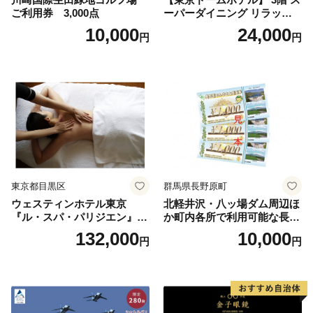
ご利用券 3,000点
ーパーダイニング リラッサ
ランチブッフェ お食事券 大
10,000
24,000
円
円
人1名様分 関東 東京 ご利用
券 ランチ 昼食 食事券 レスト
ラン ブッフェ 東京都 お食事
券
東京都目黒区
群馬県長野原町
ウェスティンホテル東京
北軽井沢・八ッ場ダム周辺ほ
『ル・スパ・パリジエン』選
か町内各所で利用可能な長野
べるボディセラピー90分/1名
原町ふるさと感謝券（3,000
132,000
10,000
円
円
円分）【トラベル 観光 旅行
お土産 群馬県 長野原町 北軽
井沢】