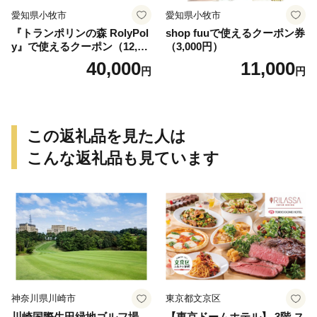
愛知県小牧市
愛知県小牧市
『トランポリンの森 RolyPol
shop fuuで使えるクーポン券
y』で使えるクーポン（12,00
（3,000円）
0円）
40,000
11,000
円
円
この返礼品を見た人は
こんな返礼品も見ています
神奈川県川崎市
東京都文京区
川崎国際生田緑地ゴルフ場
【東京ドームホテル】 3階 ス