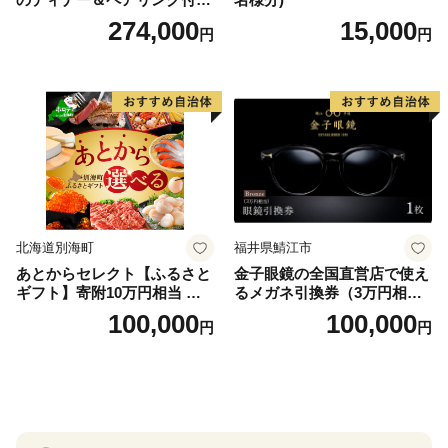
泊プラン＜デラックスツイン
274,000
15,000
円
円
＞
北海道別海町
福井県鯖江市
あとからセレクト【ふるさと
金子眼鏡の全国直営店で使え
ギフト】寄附10万円相当 あ
るメガネ引換券（3万円相
とから選べる！ ギフト いく
当） Bronze
100,000
100,000
円
円
ら ほたて 海鮮 牛肉 別海町
ケーキ アイス （ 後から 選べ
る カタログ カタログポイン
ト カタログギフト あとから
カタログ あとからカタログ
ポイント あとからカタログ
ギフト ふるさと納税 ）