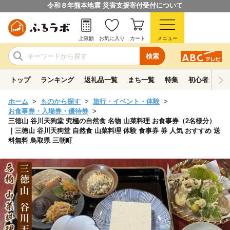
令和８年熊本地震 災害支援寄付受付について
上限額
お気に入り
カート
メニュー
検索
トップ
ランキング
返礼品一覧
まち一覧
特集
初心者ガイド
ホーム
ものから探す
旅行・イベント・体験
お食事券・入場券・優待券
三徳山 谷川天狗堂 究極の自然食 名物 山菜料理 お食事券（2名様分）
｜三徳山 谷川天狗堂 自然食 山菜料理 体験 食事券 券 人気 おすすめ 送
料無料 鳥取県 三朝町