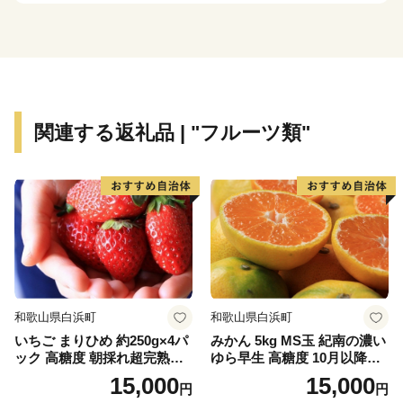
関連する返礼品 | "フルーツ類"
和歌山県白浜町
和歌山県白浜町
いちご まりひめ 約250g×4パ
みかん 5kg MS玉 紀南の濃い
ック 高糖度 朝採れ超完熟ま
ゆら早生 高糖度 10月以降発
りひめ 1月以降発送分
送 マルチ被覆栽培
15,000
15,000
円
円