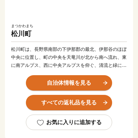
まつかわまち
松川町
松川町は、長野県南部の下伊那郡の最北、伊那谷のほぼ
中央に位置し、町の中央を天竜川が北から南へ流れ、東
に南アルプス、西に中央アルプスを仰ぐ、清流と緑に恵
まれた河岸段丘の町です。
水はけが良く、日当たりも良好なうえ、昼夜の寒暖差が
自治体情報を見る
あり、日照時間が多いという南信州特有の気候に恵まれ
ている当地では、果樹栽培が盛んに行われ、平成27年に
すべての返礼品を見る
は果樹栽培100周年を迎えました。
豊かな自然の表情が特産の果樹園の風景とあいまって、
まるで水彩画のように端麗で素朴な、此処にしかない景
お気に入りに追加する
観を四季折々に作り出しています。