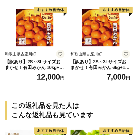
ん ミカン 蜜柑 柑橘 温州みか
ん 和歌山 ご家庭用
和歌山県古座川町
和歌山県古座川町
【訳あり】2S～3Lサイズお
【訳あり】2S～3Lサイズお
まかせ！有田みかん 10kg+2k
まかせ！有田みかん 6kg+1kg
g保証分 11月から12月下旬ま
保証分 11月から12月下旬ま
12,000
7,000
円
円
でに順次発送致します。 / 訳
でに順次発送致します。 / 訳
ありみかん 有田みかん みか
ありみかん 有田みかん みか
ん ミカン 蜜柑 柑橘 温州みか
ん ミカン 蜜柑 柑橘 温州みか
ん 和歌山 ご家庭用
ん 和歌山 ご家庭用
この返礼品を見た人は
こんな返礼品も見ています