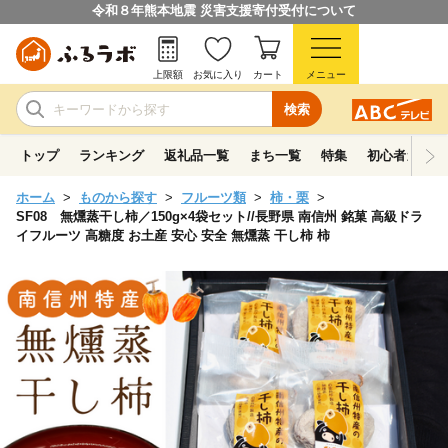
令和８年熊本地震 災害支援寄付受付について
上限額
お気に入り
カート
メニュー
検索
トップ
ランキング
返礼品一覧
まち一覧
特集
初心者ガイド
ホーム
ものから探す
フルーツ類
柿・栗
SF08 無燻蒸干し柿／150g×4袋セット//長野県 南信州 銘菓 高級ドラ
イフルーツ 高糖度 お土産 安心 安全 無燻蒸 干し柿 柿