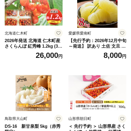
マスカット 贈答 ギフト 産地
笛吹市 シャインマスカット
笛吹 葡萄 国産 ぶどう 人気
国産 1.2kg 先行｜
北海道仁木町
愛媛県愛南町
2026年発送 北海道 仁木町産
【先行予約：2026年12月中旬
さくらんぼ 紅秀峰 1.2kg (300
～発送】 訳あり 土佐 文旦 8k
g×4パック) Lサイズ以上 旬
g (Mサイズ以上サイズミック
26,000
8,000
円
円
桜桃 産地直送 サクランボ チ
ス) 8000円 わけあり ぶんた
ェリー フルーツ 果物 果物類
ん みかん mikan 蜜柑 ミカン
仁木町 仁木 [松山商店]
土佐文旦 家庭用 産地直送 国
産 農家直送 期間限定 特産品
サイズミックス くらもとフ
ァーム 愛南町 愛媛県
鳥取県大山町
山形県朝日町
DS-16 新甘泉梨 5kg（赤秀
＜ 先行予約 ＞ 山形県産 さく