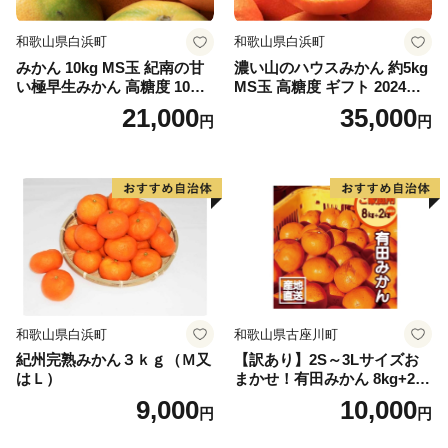
和歌山県白浜町
和歌山県白浜町
みかん 10kg MS玉 紀南の甘
濃い山のハウスみかん 約5kg
い極早生みかん 高糖度 10月
MS玉 高糖度 ギフト 2024年7
以降発送 マルチ被覆栽培
月以降発送分
21,000
35,000
円
円
和歌山県白浜町
和歌山県古座川町
紀州完熟みかん３ｋｇ（Ｍ又
【訳あり】2S～3Lサイズお
はＬ）
まかせ！有田みかん 8kg+2kg
保証分 11月から12月下旬ま
9,000
10,000
円
円
でに順次発送致します。 / 訳
ありみかん 有田みかん みか