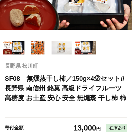
長野県 松川町
SF08 無燻蒸干し柿／150g×4袋セット//
長野県 南信州 銘菓 高級ドライフルーツ
高糖度 お土産 安心 安全 無燻蒸 干し柿 柿
13,000
寄付金額
在庫あり
円