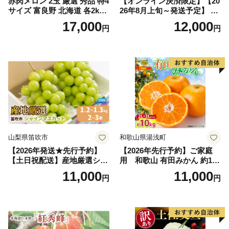
赤肉メロン 2玉 厳選 秀品 特4
【オンライン決済限定】【20
サイズ 富良野 北海道 各2kg
26年8月上旬～発送予定】 先
～2.6kg 2玉 セット ファーム
行予約 「浅間水蜜桃プレミ
17,000
12,000
円
円
富良野 メロン めろん 果物 く
アム」 もも あかつき 秀品 約
だもの フルーツ デザート 旬
2kg 5～9玉 贈答品 ふるさと
の果物 旬のフルーツ
納税 果物 桃 フルーツ モモ
果肉 長野県産 小諸市
山梨県笛吹市
和歌山県湯浅町
【2026年発送★先行予約】
【2026年先行予約】ご家庭
【土日祝配送】産地厳選シャ
用 和歌山 有田みかん 約10k
インマスカット1.2kg～1.3kg
g (2L、3Lサイズ)【湯浅町】
11,000
11,000
円
円
（2房～3房）※沖縄・離島配
_ZJ6079
送不可※ 106-003-sku02-26y
｜シャインマスカット 発送
笛吹市 山梨県 フルーツ 果物
ぶどう 葡萄 大粒 シャインマ
スカット おすすめ シャイン