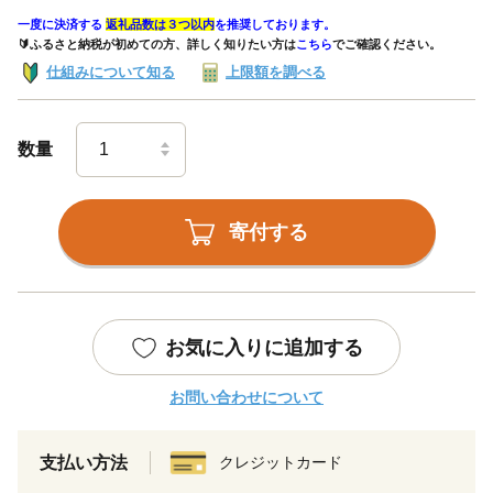
一度に決済する
返礼品数は３つ以内
を推奨しております。
🔰ふるさと納税が初めての方、詳しく知りたい方は
こちら
でご確認ください。
仕組みについて知る
上限額を調べる
数量
寄付する
お気に入りに追加する
お問い合わせについて
支払い方法
クレジットカード