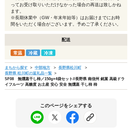
ってお受け取りいただけなかった場合の再送は致しかね
ます。
※長期休業中（GW・年末年始等）はお届けまでにお時
間をいただく場合がございます。予めご了承ください。
配送
常温
冷蔵
冷凍
まちから探す
中部地方
長野県松川町
長野県 松川町の返礼品一覧
SF08 無燻蒸干し柿／150g×4袋セット//長野県 南信州 銘菓 高級ドラ
イフルーツ 高糖度 お土産 安心 安全 無燻蒸 干し柿 柿
このページをシェアする