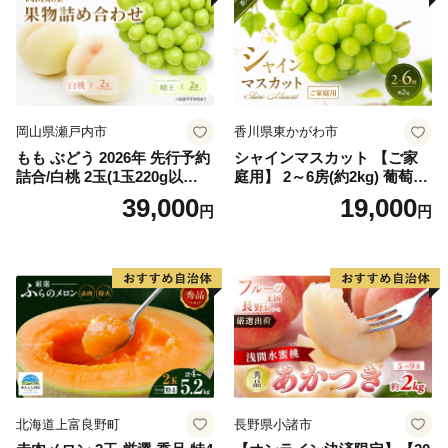
岡山県瀬戸内市
香川県東かがわ市
もも ぶどう 2026年 先行予約
シャインマスカット 【ご家
詰合/白桃 2玉(1玉220g以
庭用】 2～6房(約2kg) 葡萄 ぶ
上)・シャインマスカット 晴
どう ブドウ フルーツ 果物 く
39,000
19,000
円
円
王 2房(1房480g以上) 化粧箱
だもの 果実 旬の果物 旬のフ
入り 岡山県産 国産 フルーツ
ルーツ 香川 香川県 東かがわ
果物 ギフト
市
北海道上富良野町
長野県小諸市