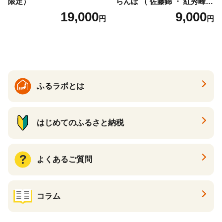
限定）
らんぼ （ 佐藤錦 ・ 紅秀峰
） ご家庭用 M以上 700g 【20
19,000
9,000
円
円
26年6月下旬から7月上旬発
送】 山形県 果物 フルーツ 初
夏 夏 送料無料
ふるラボとは
はじめてのふるさと納税
よくあるご質問
コラム