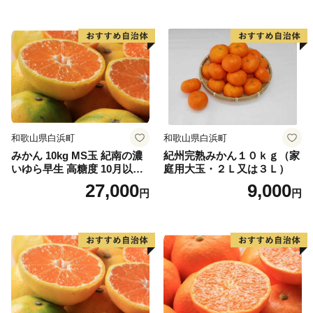
和歌山県白浜町
和歌山県白浜町
みかん 10kg MS玉 紀南の濃
紀州完熟みかん１０ｋｇ（家
いゆら早生 高糖度 10月以降
庭用大玉・２Ｌ又は３Ｌ）
発送 マルチ被覆栽培
27,000
9,000
円
円