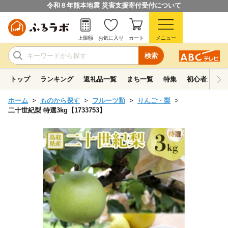
令和８年熊本地震 災害支援寄付受付について
上限額
お気に入り
カート
メニュー
検索
トップ
ランキング
返礼品一覧
まち一覧
特集
初心者ガイド
ホーム
ものから探す
フルーツ類
りんご・梨
二十世紀梨 特選3kg【1733753】