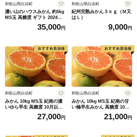
和歌山県白浜町
和歌山県白浜町
濃い山のハウスみかん 約5kg
紀州完熟みかん３ｋｇ（Ｍ又
MS玉 高糖度 ギフト 2024年7
はＬ）
月以降発送分
35,000
9,000
円
円
和歌山県白浜町
和歌山県白浜町
みかん 10kg MS玉 紀南の濃
みかん 10kg MS玉 紀南の甘
いゆら早生 高糖度 10月以降
い極早生みかん 高糖度 10月
発送 マルチ被覆栽培
以降発送 マルチ被覆栽培
27,000
21,000
円
円