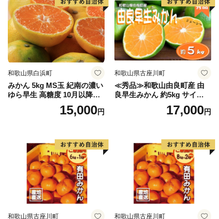
和歌山県白浜町
和歌山県古座川町
みかん 5kg MS玉 紀南の濃い
≪秀品≫和歌山由良町産 由
ゆら早生 高糖度 10月以降発
良早生みかん 約5kg サイズお
送 マルチ被覆栽培
まかせ【sml106C】
15,000
17,000
円
円
和歌山県古座川町
和歌山県古座川町