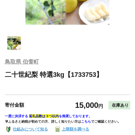
鳥取県 伯耆町
二十世紀梨 特選3kg【1733753】
15,000
寄付金額
在庫あり
円
一度に決済する
返礼品数は３つ以内
を推奨しております。
🔰ふるさと納税が初めての方、詳しく知りたい方は
こちら
でご確認ください。
仕組みについて知る
上限額を調べる