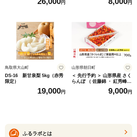
26,000
8,000
円
円
桜桃 産地直送 サクランボ チ
ス) 8000円 わけあり ぶんた
ェリー フルーツ 果物 果物類
ん みかん mikan 蜜柑 ミカン
仁木町 仁木 [松山商店]
土佐文旦 家庭用 産地直送 国
産 農家直送 期間限定 特産品
サイズミックス くらもとフ
ァーム 愛南町 愛媛県
鳥取県大山町
山形県朝日町
DS-16 新甘泉梨 5kg（赤秀
＜ 先行予約 ＞ 山形県産 さく
限定）
らんぼ （ 佐藤錦 ・ 紅秀峰
） ご家庭用 M以上 700g 【20
19,000
9,000
円
円
26年6月下旬から7月上旬発
送】 山形県 果物 フルーツ 初
夏 夏 送料無料
ふるラボとは