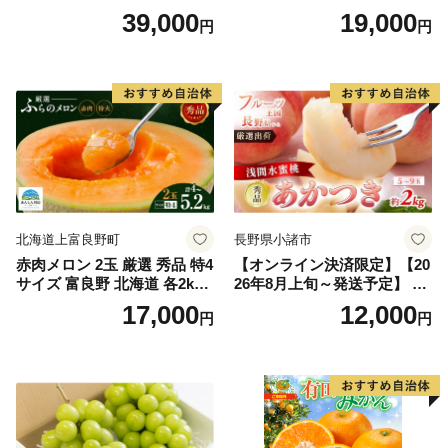
上)・シャインマスカット 晴
どう ブドウ フルーツ 果物 く
39,000
19,000
円
円
王 2房(1房480g以上) 化粧箱
だもの 果実 旬の果物 旬のフ
入り 岡山県産 国産 フルーツ
ルーツ 香川 香川県 東かがわ
果物 ギフト
市
北海道上富良野町
長野県小諸市
赤肉メロン 2玉 厳選 秀品 特4
【オンライン決済限定】【20
サイズ 富良野 北海道 各2kg
26年8月上旬～発送予定】 先
～2.6kg 2玉 セット ファーム
行予約 「浅間水蜜桃プレミ
17,000
12,000
円
円
富良野 メロン めろん 果物 く
アム」 もも あかつき 秀品 約
だもの フルーツ デザート 旬
2kg 5～9玉 贈答品 ふるさと
の果物 旬のフルーツ
納税 果物 桃 フルーツ モモ
果肉 長野県産 小諸市