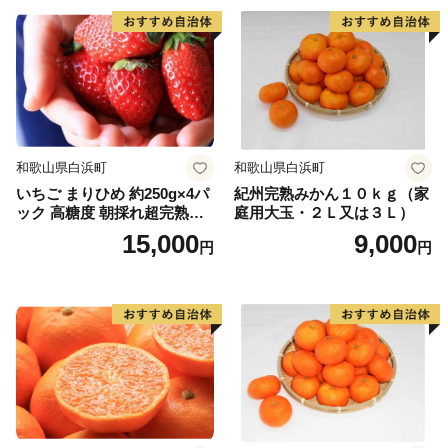
和歌山県白浜町
和歌山県白浜町
いちご まりひめ 約250g×4パ
紀州完熟みかん１０ｋｇ（家
ック 高糖度 朝採れ超完熟ま
庭用大玉・２Ｌ又は３Ｌ）
りひめ 1月以降発送分
15,000
9,000
円
円