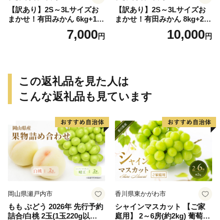
【訳あり】2S～3Lサイズお
【訳あり】2S～3Lサイズお
まかせ！有田みかん 6kg+1kg
まかせ！有田みかん 8kg+2kg
保証分 11月から12月下旬ま
保証分 11月から12月下旬ま
7,000
10,000
円
円
でに順次発送致します。 / 訳
でに順次発送致します。 / 訳
ありみかん 有田みかん みか
ありみかん 有田みかん みか
ん ミカン 蜜柑 柑橘 温州みか
ん ミカン 蜜柑 柑橘 温州みか
ん 和歌山 ご家庭用
ん 和歌山 ご家庭用
この返礼品を見た人は
こんな返礼品も見ています
岡山県瀬戸内市
香川県東かがわ市
もも ぶどう 2026年 先行予約
シャインマスカット 【ご家
詰合/白桃 2玉(1玉220g以
庭用】 2～6房(約2kg) 葡萄 ぶ