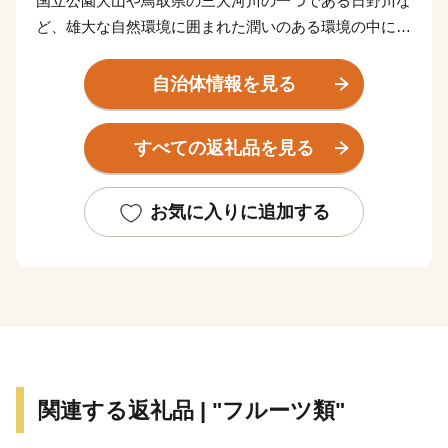
国立公園大山や鳥取県の三大河川の一つである日野川な
ど、雄大な自然環境に囲まれた潤いのある環境の中にの
ある町です。
自治体情報を見る
伯耆町では、『ふるさと納税』（寄附金）を活用し
て“大山（別名「伯耆富士」）の環境保全と活性化”や“地
すべての返礼品を見る
域コミュニティ環境整備”などの取組みをおこなってい
ます。『ふるさと納税』で、伯耆町のまちづくりを応援
してください。
お気に入りに追加する
関連する返礼品 | "フルーツ類"