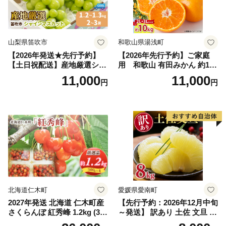
山梨県笛吹市
和歌山県湯浅町
【2026年発送★先行予約】
【2026年先行予約】ご家庭
【土日祝配送】産地厳選シャ
用 和歌山 有田みかん 約10k
インマスカット1.2kg～1.3kg
g (2L、3Lサイズ)【湯浅町】
11,000
11,000
円
円
（2房～3房）※沖縄・離島配
_ZJ6079
送不可※ 106-003-sku02-26y
｜シャインマスカット 発送
笛吹市 山梨県 フルーツ 果物
ぶどう 葡萄 大粒 シャインマ
スカット おすすめ シャイン
マスカット 贈答 ギフト 産地
笛吹市 シャインマスカット
笛吹 葡萄 国産 ぶどう 人気
国産 1.2kg 先行｜
北海道仁木町
愛媛県愛南町
2027年発送 北海道 仁木町産
【先行予約：2026年12月中旬
さくらんぼ 紅秀峰 1.2kg (300
～発送】 訳あり 土佐 文旦 8k
g×4パック) Lサイズ以上 旬
g (Mサイズ以上サイズミック