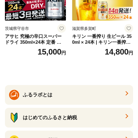
茨城県守谷市
滋賀県多賀町
アサヒ 究極の辛口スーパー
キリン 一番搾り 生ビール 35
ドライ 350ml×24本 定番 ビー
0ml × 24本 | キリン一番搾り
ル 缶ビール 酒 お酒 アルコー
キリンビール 一番搾り ビー
15,000
14,800
円
円
ル 辛口
ル 24缶 きりんいちばんしぼ
り キリン一番搾り びーる 1
ケース 24缶 24本 キリン一番
搾り KIRIN きりん 麒麟 キリ
ン一番搾り いちばんしぼり
キリン一番搾り 父の日 ちち
の日
ふるラボとは
はじめてのふるさと納税