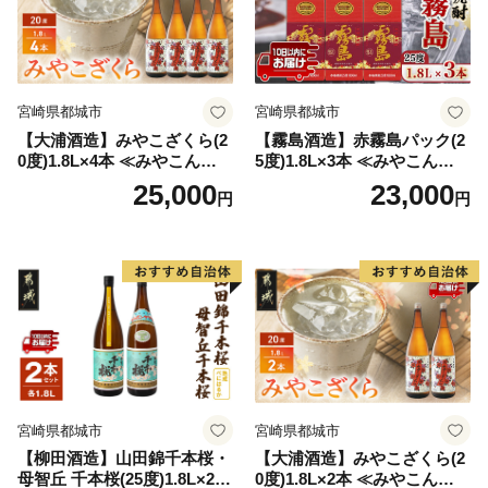
宮崎県都城市
宮崎県都城市
【大浦酒造】みやこざくら(2
【霧島酒造】赤霧島パック(2
0度)1.8L×4本 ≪みやこんじょ
5度)1.8L×3本 ≪みやこんじょ
特急便≫_AD-0771
特急便≫_23-07-K03P-1800-3
25,000
23,000
円
円
-Q
宮崎県都城市
宮崎県都城市
【柳田酒造】山田錦千本桜・
【大浦酒造】みやこざくら(2
母智丘 千本桜(25度)1.8L×2本
0度)1.8L×2本 ≪みやこんじょ