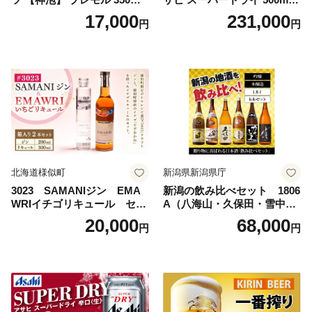
× 24本 サントリー〈天然水の
4本 1ケース×11ヶ月 | アサヒ
17,000
231,000
円
円
ビール工場〉群馬※沖縄・離
ビール 究極の辛口 酒 お酒 ア
島地域へのお届け不可
ルコール 生ビール Asahi ア
サヒビール スーパードライ s
uper dry 11回 缶ビール 缶 ギ
フト 内祝い 茨城県守谷市 送
料無料
北海道様似町
新潟県新潟県庁
3023 SAMANIジン EMA
新潟の飲み比べセット 1806
WRIイチゴリキュール セッ
A（八海山・久保田・雪中
ト（箱入り）【大人の味 酒
梅・越乃寒梅・かたふね・千
20,000
68,000
円
円
お酒 洋酒 スピリッツ クラフ
代の光）
トジン 国産 sake SAKE gin
GIN liqueur LIQUEUR お酒
セット 詰め合わせ カクテル
ソーダ割り アルコール ロッ
ク ソーダ ジントニック 】