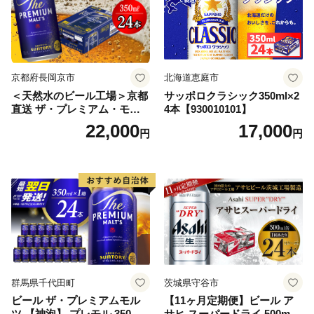
京都府長岡京市
北海道恵庭市
＜天然水のビール工場＞京都
サッポロクラシック350ml×2
直送 ザ・プレミアム・モル
4本【930010101】
ツ 350ml×24本 プレモル [149
22,000
17,000
円
円
5]
群馬県千代田町
茨城県守谷市
ビール ザ・プレミアムモル
【11ヶ月定期便】ビール ア
ツ 【神泡】 プレモル 350ml
サヒ スーパードライ 500ml 2