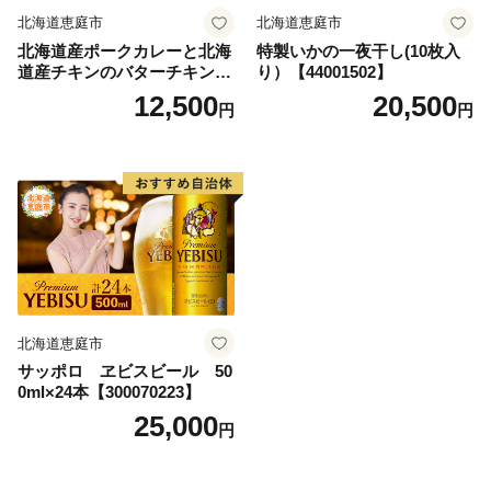
北海道恵庭市
北海道恵庭市
北海道産ポークカレーと北海
特製いかの一夜干し(10枚入
道産チキンのバターチキンマ
り）【44001502】
サラと北海道産のチキンカレ
12,500
20,500
円
円
ーセット（各350g×1人前）
【65001602】
北海道恵庭市
サッポロ ヱビスビール 50
0ml×24本【300070223】
25,000
円