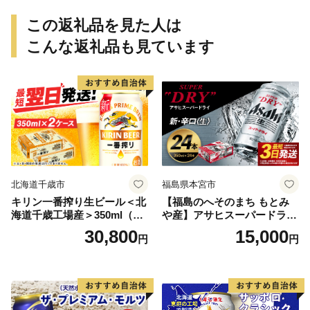
この返礼品を見た人は
こんな返礼品も見ています
北海道千歳市
福島県本宮市
キリン一番搾り生ビール＜北
【福島のへそのまち もとみ
海道千歳工場産＞350ml（24
や産】アサヒスーパードライ
本） 2ケース
350ml×24本 合計8.4L 1ケー
30,800
15,000
円
円
ス アルコール度数5% 缶ビー
ル お酒 ビール アサヒ スーパ
ードライ super dry 24缶 辛
口 送料無料 カメイ 本宮市
【07214-0206】