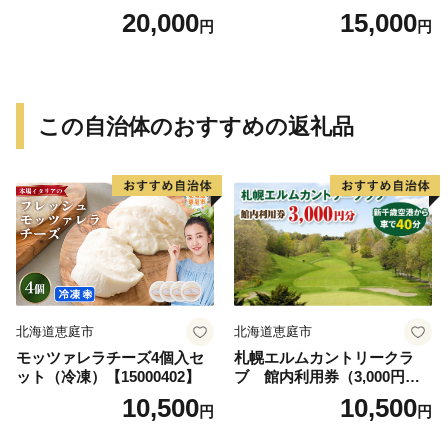
≪みやこんじょ特急便≫_AC
特急便≫_MJ-0771
20,000
15,000
円
円
-0751
この自治体のおすすめの返礼品
北海道恵庭市
北海道恵庭市
モッツァレラチーズ4個入セ
札幌エルムカントリークラ
ット（冷凍）【15000402】
ブ 館内利用券（3,000円
分）【26000101】
10,500
10,500
円
円