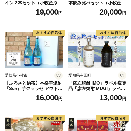
イン２本セット（小牧産ぶど
本飲み比べセット（小牧産ぶ
う100％使用）
どう100％使用）
19,000
20,000
円
円
愛知県小牧市
愛知県幸田町
【ふるさと納税】本格芋焼酎
「彦左焼酎 IMO」ラベル変更
『Sun』芋グラッセ アウトド
品「彦左焼酎 MUGI」ラベル
ア ソロキャンプ ベランピン
変更品 飲み比べ セット 合計
16,000
13,000
円
円
グ 巣ごもり 就労支援
2本 720ml×各1本 25度 焼酎
お酒 麦焼酎 芋焼酎