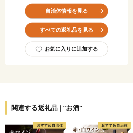
ポット。
花づくりが盛んで、個人の庭を開放したオープンガーデ
自治体情報を見る
ンに全国各地からたくさんの方が見学に訪れています。
読書活動も盛んで、全国に先駆けて実施したブックスタ
すべての返礼品を見る
ート事業など、読書のまちづくりにも力を入れていま
す。
豊かな水資源を求め、大手ビール工場（サッポロビール
お気に入りに追加する
北海道工場）など食品関連企業の立地が進んでいます。
恵庭市が目指す将来都市像は「花・水・緑 人がつなが
り夢ふくらむまち えにわ」。
恵庭らしさを活かした魅力あるまちづくりを応援してい
ただける皆様からのご支援をお待ちしております。
関連する返礼品 | "お酒"