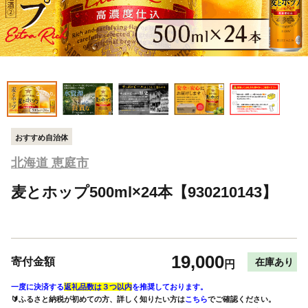
おすすめ自治体
北海道 恵庭市
麦とホップ500ml×24本【930210143】
19,000
寄付金額
在庫あり
円
一度に決済する
返礼品数は３つ以内
を推奨しております。
🔰ふるさと納税が初めての方、詳しく知りたい方は
こちら
でご確認ください。