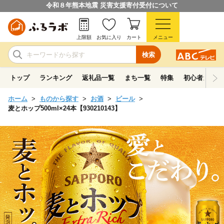
令和８年熊本地震 災害支援寄付受付について
上限額
お気に入り
カート
メニュー
検索
トップ
ランキング
返礼品一覧
まち一覧
特集
初心者ガイド
ホーム
ものから探す
お酒
ビール
麦とホップ500ml×24本【930210143】