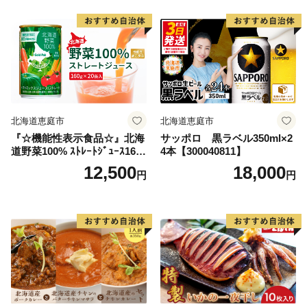
北海道恵庭市
北海道恵庭市
『☆機能性表示食品☆』北海
サッポロ 黒ラベル350ml×2
道野菜100% ｽﾄﾚｰﾄｼﾞｭｰｽ160
4本【300040811】
g×20缶入【06001002】
12,500
18,000
円
円