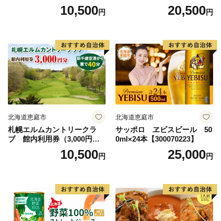
10,500
20,500
円
円
北海道恵庭市
北海道恵庭市
札幌エルムカントリークラ
サッポロ ヱビスビール 50
ブ 館内利用券（3,000円
0ml×24本【300070223】
分）【26000101】
10,500
25,000
円
円