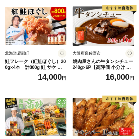
ー ギフト お取り寄せ 日高市
北海道鹿部町
大阪府泉佐野市
鮭フレーク（紅鮭ほぐし）20
焼肉屋さんの牛タンシチュー
0g×4本 計800g 鮭 サケ 鮭
240g×6P【高評価 小分け 惣
ほぐし サケフレーク シャケ
菜 牛たん 一人暮らし 冷凍】
14,000
16,000
円
円
フレーク 鮭フレーク