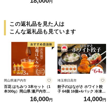
18,000
円
この返礼品を見た人は
こんな返礼品も見ています
岡山県瀬戸内市
埼玉県日高市
百花 はちみつ 3本セット（1
餃子のはながさ ホワイト餃
本300g）岡山県 瀬戸内市産
子 64個 16個×4パック 冷凍
石黒農園 ヨーグルト パン 砂
中華 点心 B級グルメ ご当地
16,000
14,000
円
円
糖の代わり 香り高い いい香
野菜 おつまみ おかず 簡単調
り 季節の花の蜜 トンガリ容
理 時短 リピート 保存 豚肉
器入り
特製 ポーク 大きめ ジューシ