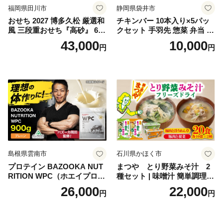
福岡県田川市
静岡県袋井市
おせち 2027 博多久松 厳選和
チキンバー 10本入り×5パッ
風 三段重おせち『高砂』 6.5
クセット 手羽先 惣菜 弁当 お
寸 3段重 2～3人前 おせち料
かず お酒 おつまみ ギフト キ
43,000
10,000
円
円
理 重箱 お正月 冷凍おせち 縁
ャンプ アウトドア キャンプ
起物 祝箸付 福岡 お節 オセチ
飯 保存食 非常食 鶏肉 肉 お
oseti osechi お祝い 迎春おせ
肉 鶏 人気 厳選 静岡県袋井市
ち 本格おせち おせち予約 年
末 年始 お取り寄せ 新春 贅沢
おせち こだわりおせち 惣菜
老舗おせち ふるさと納税お
せち 御節 お節料理 正月 調理
不要 おせち料理2027
島根県雲南市
石川県かほく市
プロテイン BAZOOKA NUT
まつや とり野菜みそ汁 2
RITION WPC（ホエイプロテ
種セット | 味噌汁 簡単調理
イン）＜プレーン＞ 900g｜
お味噌 おみそ みそ とり野菜
26,000
22,000
円
円
バズーカ岡田監修・植物由来
時短料理 時短ごはん ご当地
の甘味料使用・国内製造 島
フリーズドライ
根県雲南市/株式会社アルプ