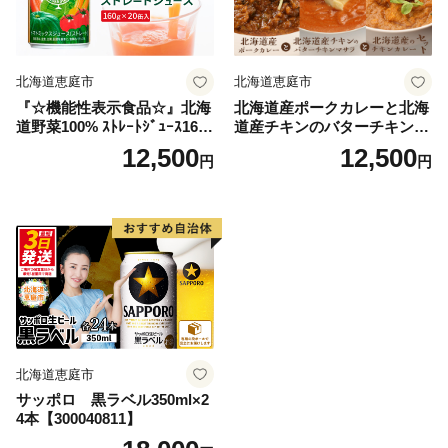
北海道恵庭市
北海道恵庭市
『☆機能性表示食品☆』北海
北海道産ポークカレーと北海
道野菜100% ｽﾄﾚｰﾄｼﾞｭｰｽ160
道産チキンのバターチキンマ
g×20缶入【06001002】
サラと北海道産のチキンカレ
12,500
12,500
円
円
ーセット（各350g×1人前）
【65001602】
北海道恵庭市
サッポロ 黒ラベル350ml×2
4本【300040811】