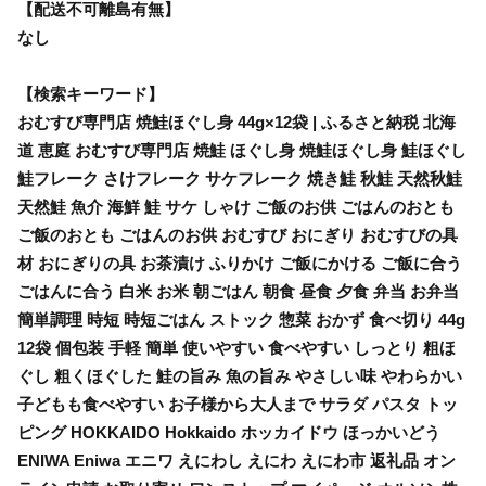
【配送不可離島有無】
なし
【検索キーワード】
おむすび専門店 焼鮭ほぐし身 44g×12袋 | ふるさと納税 北海
道 恵庭 おむすび専門店 焼鮭 ほぐし身 焼鮭ほぐし身 鮭ほぐし
鮭フレーク さけフレーク サケフレーク 焼き鮭 秋鮭 天然秋鮭
天然鮭 魚介 海鮮 鮭 サケ しゃけ ご飯のお供 ごはんのおとも
ご飯のおとも ごはんのお供 おむすび おにぎり おむすびの具
材 おにぎりの具 お茶漬け ふりかけ ご飯にかける ご飯に合う
ごはんに合う 白米 お米 朝ごはん 朝食 昼食 夕食 弁当 お弁当
簡単調理 時短 時短ごはん ストック 惣菜 おかず 食べ切り 44g
12袋 個包装 手軽 簡単 使いやすい 食べやすい しっとり 粗ほ
ぐし 粗くほぐした 鮭の旨み 魚の旨み やさしい味 やわらかい
子どもも食べやすい お子様から大人まで サラダ パスタ トッ
ピング HOKKAIDO Hokkaido ホッカイドウ ほっかいどう
ENIWA Eniwa エニワ えにわし えにわ えにわ市 返礼品 オン