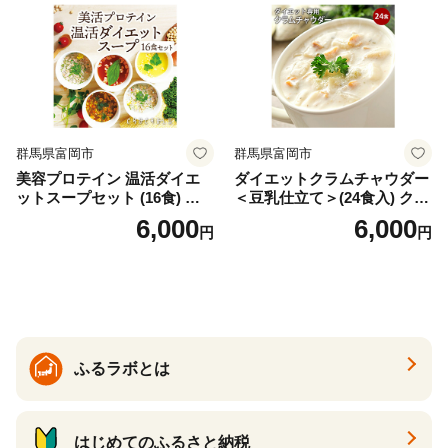
ロン [AIEN005]
群馬県富岡市
群馬県富岡市
美容プロテイン 温活ダイエ
ダイエットクラムチャウダー
ットスープセット (16食) 小
＜豆乳仕立て＞(24食入) クラ
分け スープ 食べ比べ セット
ムチャウダー 豆乳 ダイエッ
6,000
6,000
円
円
詰合せ クラムチャウダー チ
ト スープ プロテイン たんぱ
ゲ コーン ポタージュ トマト
く質 食物繊維 食品 F20E-799
温活 ダイエット 美容 プロテ
イン 食品 F20E-809
ふるラボとは
はじめてのふるさと納税