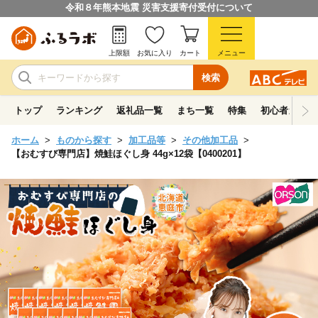
令和８年熊本地震 災害支援寄付受付について
上限額
お気に入り
カート
メニュー
検索
トップ
ランキング
返礼品一覧
まち一覧
特集
初心者ガイド
ホーム
ものから探す
加工品等
その他加工品
【おむすび専門店】焼鮭ほぐし身 44g×12袋【0400201】