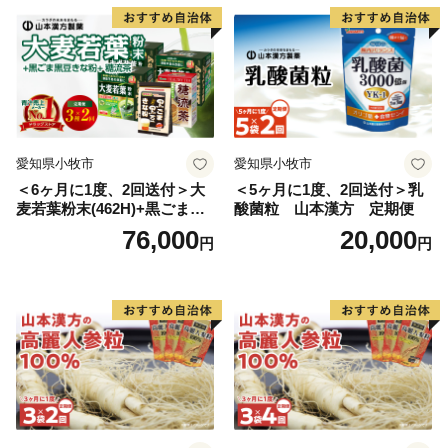
愛知県小牧市
愛知県小牧市
＜6ヶ月に1度、2回送付＞大
＜5ヶ月に1度、2回送付＞乳
麦若葉粉末(462H)+黒ごま黒
酸菌粒 山本漢方 定期便
豆きな粉+ 糖流茶 山本漢
76,000
20,000
円
円
方 定期便