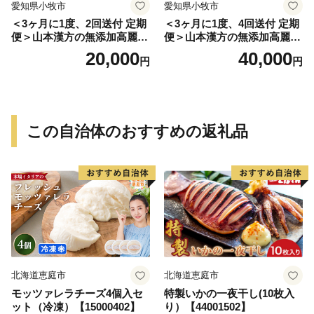
愛知県小牧市
愛知県小牧市
＜3ヶ月に1度、2回送付 定期
＜3ヶ月に1度、4回送付 定期
便＞山本漢方の無添加高麗人
便＞山本漢方の無添加高麗人
参粒
参粒
20,000
40,000
円
円
この自治体のおすすめの返礼品
北海道恵庭市
北海道恵庭市
モッツァレラチーズ4個入セ
特製いかの一夜干し(10枚入
ット（冷凍）【15000402】
り）【44001502】