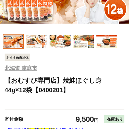
おすすめ自治体
北海道 恵庭市
【おむすび専門店】焼鮭ほぐし身
44g×12袋【0400201】
9,500
寄付金額
在庫あり
円