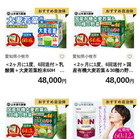
愛知県小牧市
愛知県小牧市
＜2ヶ月に1度、6回送付＞乳
＜2ヶ月に1度、6回送付＞国
酸菌＋大麦若葉粉末60H 山
産有機大麦若葉＆30種の野
本漢方 定期便
菜 山本漢方 定期便
48,000
48,000
円
円