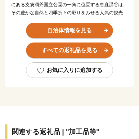
にある支笏洞爺国立公園の一角に位置する恵庭渓谷は、
その豊かな自然と四季折々の彩りをみせる人気の観光ス
ポット。
花づくりが盛んで、個人の庭を開放したオープンガーデ
自治体情報を見る
ンに全国各地からたくさんの方が見学に訪れています。
読書活動も盛んで、全国に先駆けて実施したブックスタ
すべての返礼品を見る
ート事業など、読書のまちづくりにも力を入れていま
す。
豊かな水資源を求め、大手ビール工場（サッポロビール
お気に入りに追加する
北海道工場）など食品関連企業の立地が進んでいます。
恵庭市が目指す将来都市像は「花・水・緑 人がつなが
り夢ふくらむまち えにわ」。
恵庭らしさを活かした魅力あるまちづくりを応援してい
ただける皆様からのご支援をお待ちしております。
関連する返礼品 | "加工品等"