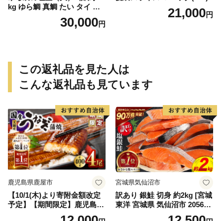
kg ゆら鯛 真鯛 たい タイ 鯛
21,000
円
塩釜焼き 塩釜 魚 魚介類 海鮮
30,000
円
祝い事 お祝い ハレの日 食品
冷蔵 宝水産 国産 由良半島 愛
媛県【えひめの町（超）推
し！（愛南町）】(295)
この返礼品を見た人は
こんな返礼品も見ています
鹿児島県鹿屋市
宮城県気仙沼市
【10/1(木)より寄附金額改定
訳あり 銀鮭 切身 約2kg [宮城
予定】【期間限定】鹿児島県
東洋 宮城県 気仙沼市 205649
大隅産うなぎ蒲焼4尾（400
91] 鮭 魚介類 海鮮 訳アリ 規
12,000
12,500