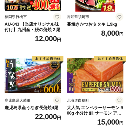
福岡県行橋市
高知県須崎市
AU-043 【当店オリジナル味
藁焼きかつおタタキ 1.9kg
付け】九州産・鰻の蒲焼２尾
8,000
円
12,000
円
鹿児島県大崎町
北海道白糠町
鹿児島県産うなぎ長蒲焼4尾
大人気 エンペラーサーモン 9
00g 小分け 鮭 サーモン アト
22,000
円
ランティックサーモン 水産
15,000
円
庁長官賞 受賞 さけ シャケ し