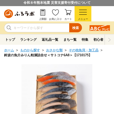
令和８年熊本地震 災害支援寄付受付について
上限額
お気に入り
カート
メニュー
検索
トップ
ランキング
返礼品一覧
まち一覧
特集
初心者ガイド
ホーム
ものから探す
おさかな類
その他魚貝・加工品
鈴波の魚介みりん粕漬詰合せ＜サトコナ6A8＞【1710175】