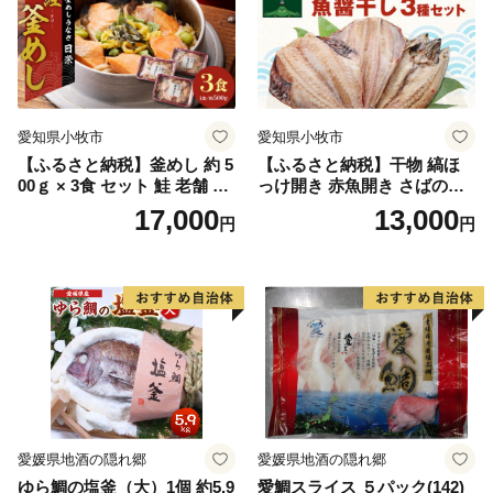
愛知県小牧市
愛知県小牧市
【ふるさと納税】釜めし 約 5
【ふるさと納税】干物 縞ほ
00ｇ × 3食 セット 鮭 老舗 急
っけ開き 赤魚開き さばの開
速冷凍 レンチン 時短 簡単調
き 魚醤干し 3種 セット 詰め
17,000
13,000
円
円
理 食品 加工品 海鮮 手作り
合わせ 魚 おかず 肉厚 おいし
ほくほく ご飯 お弁当 おにぎ
い さば 赤魚 縞ホッケ ジョイ
り お茶漬け お取り寄せ お取
フーズ 魚貝類 お取り寄せ お
り寄せグルメ 愛知県 小牧市
取り寄せグルメ 魚醤 ナンプ
送料無料
ラー 愛知県 小牧市 冷凍 送料
無料
愛媛県地酒の隠れ郷
愛媛県地酒の隠れ郷
ゆら鯛の塩釜（大）1個 約5.9
愛鯛スライス ５パック(142)