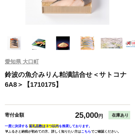
愛知県 大口町
鈴波の魚介みりん粕漬詰合せ＜サトコナ
6A8＞【1710175】
25,000
寄付金額
在庫あり
円
一度に決済する
返礼品数は３つ以内
を推奨しております。
🔰ふるさと納税が初めての方、詳しく知りたい方は
こちら
でご確認ください。