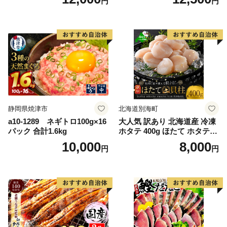
円
円
g） KN007-023
格外 不揃い さけ サケ 鮭切身
シャケ 切り身 冷凍 家庭用 お
かず 弁当 支援 サーモン 銀鮭
切り身 魚 わけあり
静岡県焼津市
北海道別海町
a10-1289 ネギトロ100g×16
大人気 訳あり 北海道産 冷凍
パック 合計1.6kg
ホタテ 400g ほたて ホタテ
帆立 貝柱 海鮮 魚介類 刺身
10,000
8,000
円
円
大粒 天然 海鮮 ランキング 大
人気 人気 おすすめ 訳あり ）