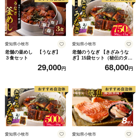
愛知県小牧市
愛知県小牧市
老舗の釜めし 【うなぎ】
老舗のうなぎ 【きざみうな
３食セット
ぎ】15袋セット（秘伝のタレ
付）
29,000
68,000
円
円
愛知県小牧市
愛知県小牧市