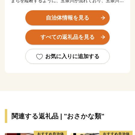
まちを縦断するように、五条川が流れており、五条川桜
並木は「日本さくら名所100選」に選ばれています。
また町内には、約６８０社の企業がある一方で、国宝松
自治体情報を見る
江城を築城した武将「堀尾吉晴公」の生誕地でもある
大口町には、史跡や豊かな田園風景も多く共存していま
すべての返礼品を見る
す。
令和２年の住民アンケートでは、住みやすさを感じてい
お気に入りに追加する
る住民の割合は93.2％でした。
これからも大口町をより良いまちにするため、暖かいご
支援をよろしくお願いいたします。
関連する返礼品 | "おさかな類"