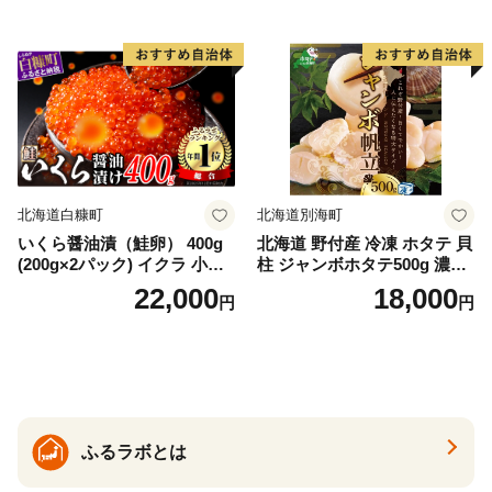
ゃけ sake カルパッチョ ソテ
ー レアステーキ 人気 高級 大
満足 美味しい 贈答 生食用 刺
身 お刺身 刺し身 魚介類 海鮮
冷凍 厚切り 薄切り ふるさと
納税 ふるさとチョイス チョ
イス 北海道 白糠町
北海道白糠町
北海道別海町
いくら醤油漬（鮭卵） 400g
北海道 野付産 冷凍 ホタテ 貝
(200g×2パック) イクラ 小分
柱 ジャンボホタテ500g 濃厚
け いくら醤油漬 鮭いくら い
な旨味と甘み （ほたて ホタ
22,000
18,000
円
円
くら醤油漬け 鮭 鮭卵 ikura
テ 帆立 貝柱 ホタテ貝柱 大玉
醤油いくら 冷凍いくら いく
大粒 北海道 別海 野付 ふるさ
ら北海道 醤油鮭いくら 人気
と納税）
大好評品 北海道 白糠町
ふるラボとは