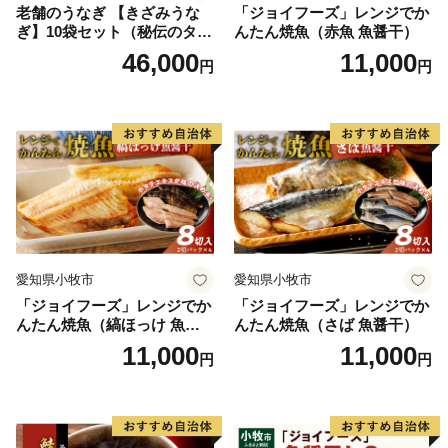
老舗のうなぎ 【きざみうな
「ジョイフーズ」レンジでか
ぎ】10袋セット（秘伝のタレ
んたん焼魚（赤魚 魚醤干）
付）
46,000
11,000
円
円
愛知県小牧市
愛知県小牧市
「ジョイフーズ」レンジでか
「ジョイフーズ」レンジでか
んたん焼魚（縞ほっけ 魚醤
んたん焼魚（さば 魚醤干）
干）
11,000
11,000
円
円