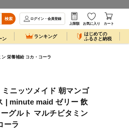
検索
ログイン・会員登録
上限額
お気に入り
カート
はじめての
ランキング
ーン
ふるさと納税
タミン 栄養補給 コカ・コーラ
】ミニッツメイド 朝マンゴ
 minute maid ゼリー 飲
 ヨーグルト マルチビタミン
コーラ