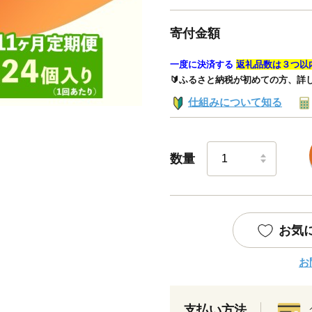
寄付金額
一度に決済する
返礼品数は３つ以
🔰ふるさと納税が初めての方、詳
仕組みについて知る
数量
お気
お
支払い方法