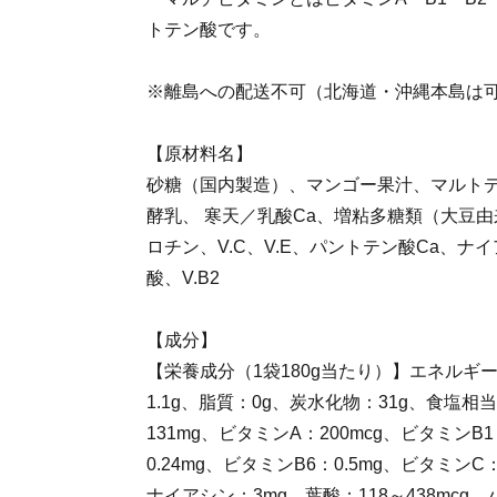
トテン酸です。
※離島への配送不可（北海道・沖縄本島は
【原材料名】
砂糖（国内製造）、マンゴー果汁、マルト
酵乳、 寒天／乳酸Ca、増粘多糖類（大豆由
ロチン、V.C、V.E、パントテン酸Ca、ナイア
酸、V.B2
【成分】
【栄養成分（1袋180g当たり）】エネルギー：
1.1g、脂質：0g、炭水化物：31g、食塩相当
131mg、ビタミンA：200mcg、ビタミンB1
0.24mg、ビタミンB6：0.5mg、ビタミンC
ナイアシン：3mg、葉酸：118～438mcg、パ