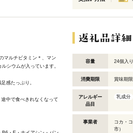
のマルチビタミン＊、マン
容量
24個入り
カルシウムが入っています。
消費期限
賞味期限
満足感たっぷり。
乳成分
アレルギー
、途中で食べきれなくなって
品目
。
事業者
コカ・コ
市）
・B6・E・ナイアシン・パン