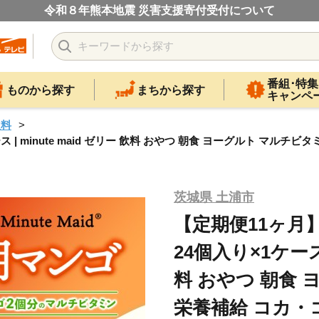
令和８年熊本地震 災害支援寄付受付について
番組･特集
ものから探す
まちから探す
キャンペ
飲料
| minute maid ゼリー 飲料 おやつ 朝食 ヨーグルト マルチビ
茨城県 土浦市
【定期便11ヶ月
24個入り×1ケース |
料 おやつ 朝食
栄養補給 コカ・