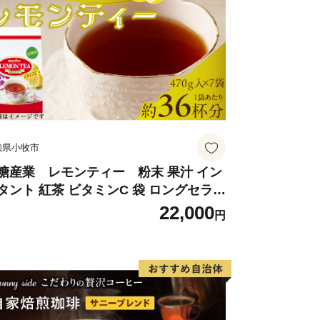
知県小牧市
糖産業 レモンティー 粉末 果汁 イン
タント 紅茶 ビタミンC 袋 ロングセラー
末飲料 粉末茶 簡単 手軽 ホット アイス
22,000
円