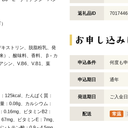
返礼品ID
7017446
可）
デキストリン、脱脂粉乳、発
来）、酸味料、香料、 β－カ
申込条件
何度も申
シン、V.B6、V.B1、葉
申込期日
通年
125kcal、たんぱく質：
発送期日
ご入金日
量：0.08g、カルシウム：
：0.16mg、ビタミンB2：
配送
常温
：67mg、ビタミンE：7mg、
ントテン酸：0.9～4.5mg