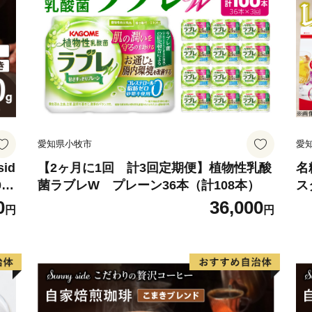
愛知県小牧市
愛
id
【2ヶ月に1回 計3回定期便】植物性乳酸
名
0
菌ラブレW プレーン36本（計108本）
ス
粉
0
36,000
円
円