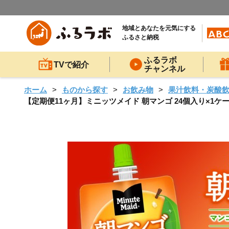
地域とあなたを元気にする
ふるさと納税
ふるラボ
TVで紹介
チャンネル
ホーム
ものから探す
お飲み物
果汁飲料・炭酸
【定期便11ヶ月】ミニッツメイド 朝マンゴ 24個入り×1ケース 