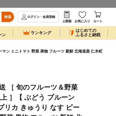
検索
ログイン・会員登録
上限額
お気に入り
カート
はじめての
ランキング
ーン
ふるさと納税
ーマン ミニトマト 野菜 果物 フルーツ 新鮮 北海道産 仁木町
発送 ［ 旬のフルーツ＆野菜
上 ］【 ぶどう プルーン
プリカ きゅうり なす ピー