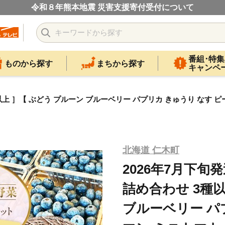
令和８年熊本地震 災害支援寄付受付について
番組･特集
ものから探す
まちから探す
キャンペ
以上 ］【 ぶどう プルーン ブルーベリー パプリカ きゅうり なす ピ
北海道 仁木町
2026年7月下旬
詰め合わせ 3種以
ブルーベリー パ