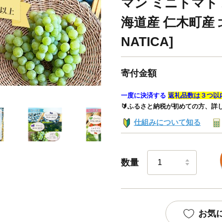
マン ミニトマト 
海道産 仁木町産 
NATICA]
寄付金額
一度に決済する
返礼品数は３つ以
🔰ふるさと納税が初めての方、詳
仕組みについて知る
数量
お気