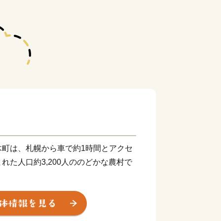
木町は、札幌から車で約1時間とアクセ
れた人口約3,200人ののどかな農村で
、独自の「YES！clean」制度のも
よる安心安全な栽培を徹底しています。