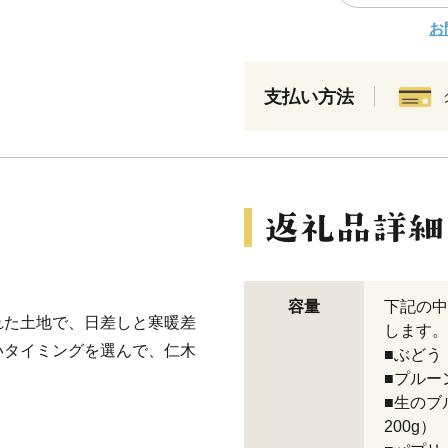
お
支払い方法
容量
下記の中
れた土地で、日差しと寒暖差
します。
いタイミングを選んで、仁木
■ぶどう
■プルー
■生のブ
200g）