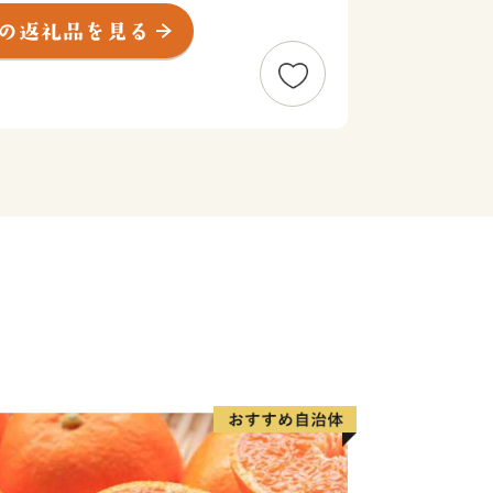
北海道一のさくらんぼをはじめ、糖度
ンドシャインマスカット「La・La・
全国で高く評価されています。
としても急成長。国際コンクールで金賞
注目の造り手が点在し、入手困難な「幻
めています。
の果物狩りなど、魅力溢れる仁木町への
いいたします。