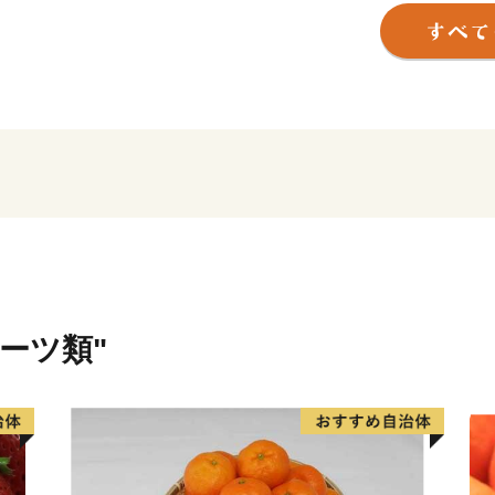
品評会で最優秀賞に輝いた
17度以上を誇る大粒のブラ
shine」など、その品質は
さらに近年はワインのまち
を受賞したワイナリーなど
のワイン」として人気を集
美しいぶどう畑の景観や旬
温かい応援をよろしくお願
ルーツ類"