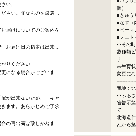
■パプリ
ださい。
個）
ください。旬なものを厳選し
■きゅう
■なす（
てお届けについてのご案内を
■ピーマ
■ミニト
※その時
で、お届け日の指定は出来ま
数種類ピ
す。
上がりください。
※生育状
変更になる場合がございま
変更にな
------------
産地：北
※ふるさ
手配が出来ないため、「キャ
省告示第
だきます。あらかじめご了承
て
北海道仁
場合の再出荷は致しかねま
とから第