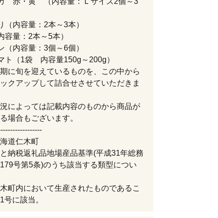
カ 赤・黄 （内容量：Ｌサイズ2個～3
り（内容量：2本～3本）
内容量：2本～5本）
ン（内容量：3個～6個）
マト（1袋 内容量150g～200g）
期に旬を迎えているものを、この中から
ックアップして詰合せさせていただきま
況によっては記載内容のものから商品が
る場合もございます。
------------------
海道仁木町
と納税返礼品地場産品基準(平成31年総務
179号第5条)のうち該当する類型につい
木町内において生産されたものであるこ
1号に該当。