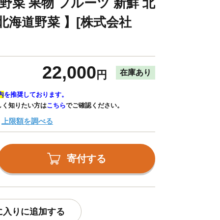
野菜 果物 フルーツ 新鮮 北
北海道野菜 】[株式会社
22,000
在庫あり
円
内
を推奨しております。
しく知りたい方は
こちら
でご確認ください。
上限額を調べる
寄付する
に入りに追加する