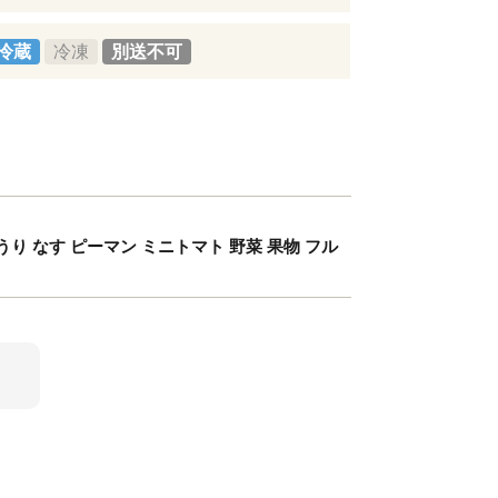
冷蔵
冷凍
別送不可
うり なす ピーマン ミニトマト 野菜 果物 フル