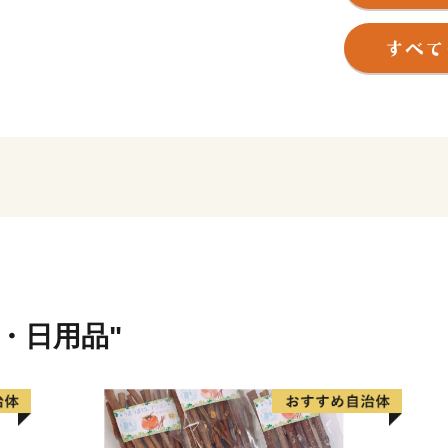
園など自然を生かした公園
設があり、暮らしに快適な
まちの風物詩となっている
いいじゃんまつり、三好大
皆さんに感動を与えるとと
れるイベントとして親しま
平成29年8月19日には、
提灯のうち1基が高さ10．8
し、世界最大の吊り下げ提
みよし市は元気がいっぱい
い。「元気」「心」「人」
貨・日用品"
いまちづくりに取り組んで
ご支援をお願いします。