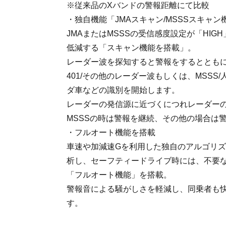
※従来品のXバンドの警報距離にて比較
・独自機能「JMAスキャン/MSSSスキャ
JMAまたはMSSSの受信感度設定が「HI
低減する「スキャン機能を搭載」。
レーダー波を探知すると警報をするとともに、JMA-
401/その他のレーダー波もしくは、MSSS
ダ車などの識別を開始します。
レーダーの発信源に近づくにつれレーダーの
MSSSの時は警報を継続、その他の場合は
・フルオート機能を搭載
車速や加減速Gを利用した独自のアルゴリ
析し、セーフティードライブ時には、不要
「フルオート機能」を搭載。
警報音による騒がしさを軽減し、同乗者も
す。