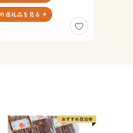
や、アイ・モール三好などの大型商業施
環境が整っています。
夏の三大まつりの三好池まつり、三好
提灯まつりは、市内外から訪れた多くの
もに、交流の輪を広げるなど、魅力あふ
れています。
三好大提灯まつりで掲げられる3基の大
1メートル、幅6．50メートルを記録
灯となりました。
！このまちの源はここに住む人の思
この3つがあります。これからもより良
いきますので、ぜひ皆さまからの温かい