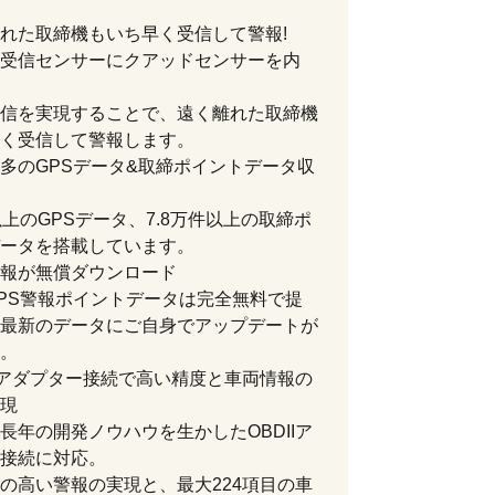
れた取締機もいち早く受信して警報!
受信センサーにクアッドセンサーを内
信を実現することで、遠く離れた取締機
く受信して警報します。
多のGPSデータ&取締ポイントデータ収
以上のGPSデータ、7.8万件以上の取締ポ
ータを搭載しています。
報が無償ダウンロード
PS警報ポイントデータは完全無料で提
最新のデータにご自身でアップデートが
。
IIアダプター接続で高い精度と車両情報の
現
長年の開発ノウハウを生かしたOBDIIア
接続に対応。
の高い警報の実現と、最大224項目の車