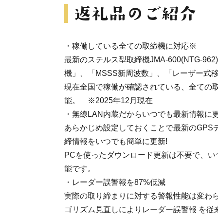
・稼働している全ての取締機に対応※
最新のステルス型取締機JMA-600(NTG-9
機」、「MSSS新周波数」、「レーザー式
現在全国で稼働が確認されている、全ての取
能。 ※2025年12月現在
・無線LAN内蔵だからいつでも最新情報に
あらかじめ設定しておくことで最新のGPS
締情報をいつでも簡単に更新!
PCを使ったダウンロード更新は不要で、い
能です。
・レーダー誤警報を87%低減
実際の取り締まりに対する警報性能は変わ
ゴリズム見直しによりレーダー誤警報 を従