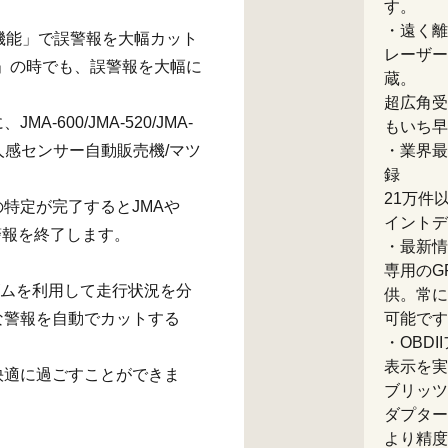
す。
・遠く離
ン機能」で誤警報を大幅カット
レーザー
GH」の時でも、誤警報を大幅に
蔵。
超広角受
600/JMA-520/JMA-
もいち早
/人感センサー自動販売機/マツ
・業界最
録
21万件
特定が完了するとJMAや
イントデ
警報を終了します。
・最新情
専用のG
ズムを利用して走行状況を分
供。常に
な警報を自動でカットする
可能です
・OBD
表示を実
快適に過ごすことができま
ブリッツ
ダプター
より精度