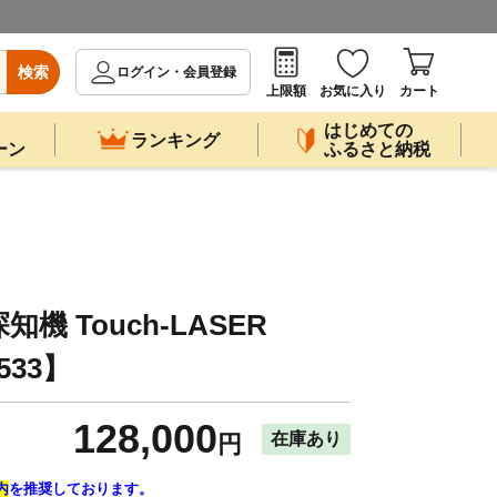
検索
ログイン・会員登録
上限額
お気に入り
カート
はじめての
ランキング
ーン
ふるさと納税
知機 Touch-LASER
533】
128,000
在庫あり
円
内
を推奨しております。