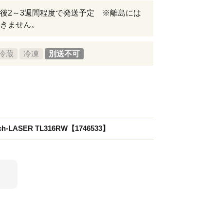
後2～3週間程度で発送予定 ※離島には
きません。
冷蔵
冷凍
別送不可
-LASER TL316RW【1746533】