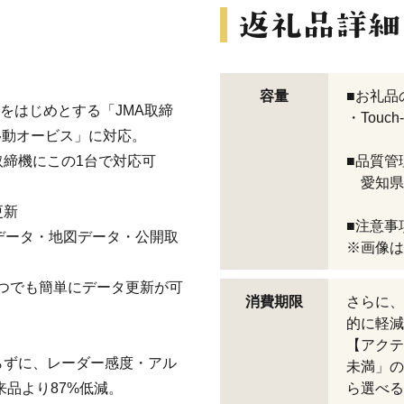
容量
■お礼品
62)をはじめとする「JMA取締
・Touch
移動オービス」に対応。
締機にこの1台で対応可
■品質管
愛知県
更新
■注意事
データ・地図データ・公開取
※画像は
つでも簡単にデータ更新が可
消費期限
さらに、
的に軽減
【アクテ
らずに、レーダー感度・アル
未満」の
来品より87%低減。
ら選べる