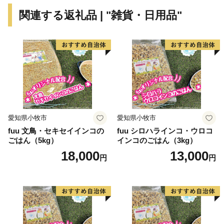
した。
関連する返礼品 | "雑貨・日用品"
みよし市は元気がいっぱい！このまちの源はここに住
む人の思い。「元気」「心」「人」この3つがありま
す。これからもより良いまちづくりに取り組んでいきま
すので、ぜひ皆さまからの温かいご支援をお願いしま
す。
愛知県小牧市
愛知県小牧市
fuu 文鳥・セキセイインコの
fuu シロハラインコ・ウロコ
ごはん（5kg）
インコのごはん（3kg）
18,000
13,000
円
円