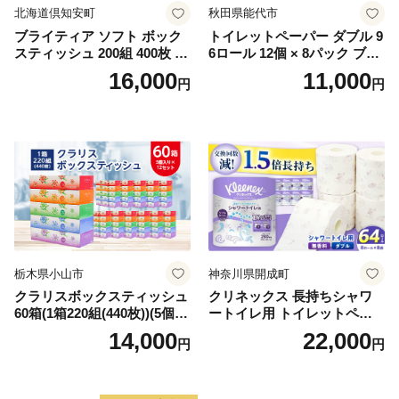
北海道倶知安町
秋田県能代市
ブライティア ソフト ボック
トイレットペーパー ダブル 9
スティッシュ 200組 400枚 60
6ロール 12個 × 8パック ブラ
箱 日本製 まとめ買い ティッ
ンカ 再生紙 100％ 芯あり 日
16,000
11,000
円
円
シュ リサイクル 長持 防災 常
用品 消耗品 無香料 生活用品
備品 日用雑貨 消耗品 生活必
備蓄 秋田県 能代市 送料無料
需品 備蓄 ペーパー 紙 北海道
《能代製紙》
倶知安町 日用品
栃木県小山市
神奈川県開成町
クラリスボックスティッシュ
クリネックス 長持ちシャワ
60箱(1箱220組(440枚))(5個入
ートイレ用 トイレットペー
り×12セット)【1256759】
パー（ダブル）64ロール(8ロ
14,000
22,000
円
円
ール×8パック) 開成町 トイレ
ットペーパーダブル 日用品
国産 新生活 ダブル SDGs 備
蓄 防災 エコ 消耗品 生活雑貨