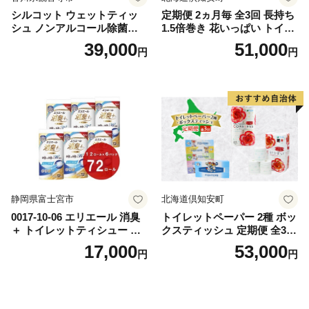
シルコット ウェットティッ
定期便 2ヵ月毎 全3回 長持ち
シュ ノンアルコール除菌詰
1.5倍巻き 花いっぱい トイレ
替（43枚×3P）×24袋 日用品
ットペーパー ダブル 45ｍ 計
39,000
51,000
円
円
おもちゃ 拭き取り 手拭き 外
72ロール 全18種 花柄 プリン
出時 お出かけ時 食事前 緑茶
ト ハーブ 香り付き 日本製 ま
カテキン配合
とめ買い 防災 常備品 ペーパ
ー 消耗品 備蓄 送料無料 北海
道 倶知安町 日用品
静岡県富士宮市
北海道倶知安町
0017-10-06 エリエール 消臭
トイレットペーパー 2種 ボッ
＋ トイレットティシュー し
クスティッシュ 定期便 全3
っかり香るフレッシュクリア
回 日本製 まとめ買い 防災
17,000
53,000
円
円
の香り ダブル 12ロール×6パ
常備品 日用雑貨 消耗品 生活
ック 72ロール 25m トイレ
必需品 大容量 備蓄 リサイク
ットペーパー パルプ100％ 消
ル ティッシュ ペーパー まと
臭 防臭 日用品 消耗品 備蓄
め買い 雑貨 倶知安町