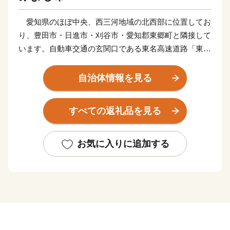
愛知県のほぼ中央、西三河地域の北西部に位置してお
り、豊田市・日進市・刈谷市・愛知郡東郷町と隣接して
います。自動車交通の玄関口である東名高速道路「東名
三好インターチェンジ」があり、交通の利便性、良好な
立地条件を背景に、名古屋市や豊田市などのベッドタウ
自治体情報を見る
ンとして発展してきました。また、市内には三好公園な
ど自然を生かした公園や、アイ・モール三好などの大型
すべての返礼品を見る
商業施設があり、暮らしに快適な環境が整っています。
まちの風物詩となっている夏の三大まつりの三好池ま
つり、三好いいじゃんまつり、三好大提灯まつりは、市
お気に入りに追加する
内外から訪れた多くの皆さんに感動を与えるとともに、
交流の輪を広げるなど、魅力あふれるイベントとして親
しまれています。
平成29年8月19日には、三好大提灯まつりで掲げられ
る3基の大提灯のうち1基が高さ10．81メートル、幅6．
50メートルを記録し、世界最大の吊り下げ提灯となりま