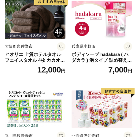
生活用品 無香料 トイレット
ペーパー ダブル といれっと
ぺーぱー トイレ クレシア ト
イレットペーパー [BDBH002
-1]
大阪府泉佐野市
兵庫県小野市
ヒオリエ 上質ホテルタオル
ボディソープ hadakara ( ハ
フェイスタオル 4枚 カカオ
ダカラ ) 泡タイプ 詰め替え 4
【タオル 泉州タオル 吸水 普
40ml×4袋 ボディーソープ 泡
12,000
7,000
円
円
段使い 無地 シンプル 日用品
ボディソープ 泡 日用品 消耗
ふわふわ ふかふか 家族 たお
品 バス用品 大容量 いい 匂い
る 一人暮らし】
ボディ 保湿 LION ライオン
泡石鹸 石鹸 兵庫 兵庫県 小野
市
香川県観音寺市
北海道倶知安町