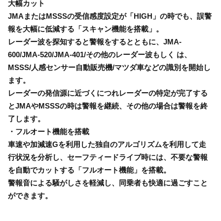
大幅カット
JMAまたはMSSSの受信感度設定が「HIGH」の時でも、誤警
報を大幅に低減する「スキャン機能を搭載」。
レーダー波を探知すると警報をするとともに、JMA-
600/JMA-520/JMA-401/その他のレーダー波もしく は、
MSSS/人感センサー自動販売機/マツダ車などの識別を開始し
ます。
レーダーの発信源に近づくにつれレーダーの特定が完了する
とJMAやMSSSの時は警報を継続、その他の場合は警報を終
了します。
・フルオート機能を搭載
車速や加減速Gを利用した独自のアルゴリズムを利用して走
行状況を分析し、セーフティードライブ時には、不要な警報
を自動でカットする「フルオート機能」を搭載。
警報音による騒がしさを軽減し、同乗者も快適に過ごすこと
ができます。