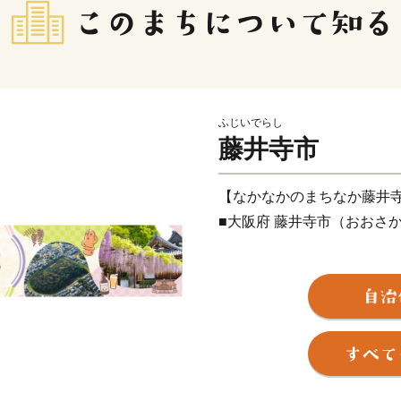
ふじいでらし
藤井寺市
【なかなかのまちなか藤井
■大阪府 藤井寺市（おおさ
大阪で一番小さい藤井寺市。
つも駅があります。天王寺か
クセスも良好。
市名の由来となっている葛
場の札所として日々巡礼者
観音坐像」は国宝に指定さ