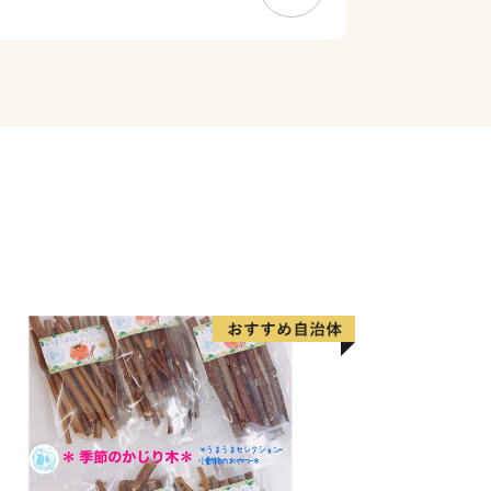
ら羽曳野市にかけて4km四方の範囲に
にある百舌鳥古墳群とともにわが国を代
だいた寄付金は、藤井寺市のふるさとづ
せていただきます。
= = = = = = = = = =
くり応援寄附について
謝の気持ちを込めてお礼の品をお贈りし
なりますので、下記をご確認ください。
3ヶ月程度かかることがあります。