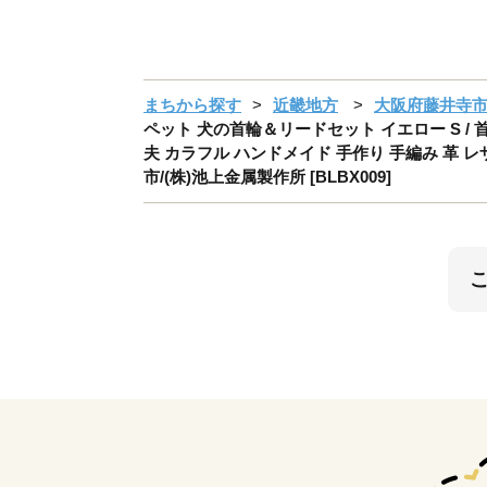
まちから探す
近畿地方
大阪府藤井寺
ペット 犬の首輪＆リードセット イエロー S / 
夫 カラフル ハンドメイド 手作り 手編み 革 レ
市/(株)池上金属製作所 [BLBX009]