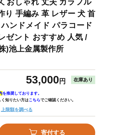
久 おしゃれ 丈夫 カラフル
り 手編み 革 レザー 犬 首
ト ハンドメイド パラコード
レゼント おすすめ 人気 /
(株)池上金属製作所
53,000
在庫あり
円
内
を推奨しております。
しく知りたい方は
こちら
でご確認ください。
上限額を調べる
寄付する