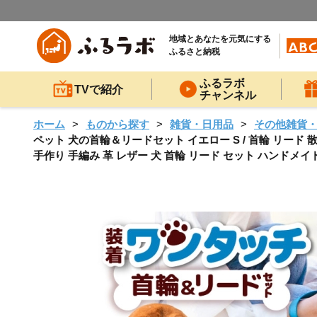
地域とあなたを元気にする
ふるさと納税
ふるラボ
TVで紹介
チャンネル
ホーム
ものから探す
雑貨・日用品
その他雑貨
ペット 犬の首輪＆リードセット イエロー S / 首輪 リード
手作り 手編み 革 レザー 犬 首輪 リード セット ハンドメイド