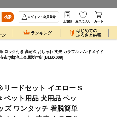
検索
ログイン・会員登録
上限額
お気に入り
カート
はじめての
ランキング
ーン
ふるさと納税
簡単 ロック付き 高耐久 おしゃれ 丈夫 カラフル ハンドメイド
/(株)池上金属製作所 [BLBX009]
＆リードセット イエロー S
散歩 ペット用品 犬用品 ペッ
ッズ ワンタッチ 着脱簡単