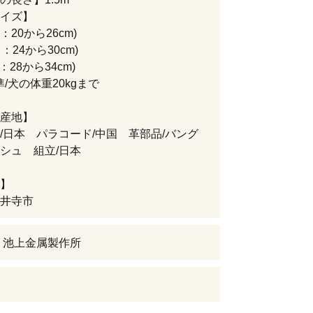
イズ】
：20から26cm)
：24から30cm)
：28から34cm)
準/犬の体重20kgまで
産地】
/日本 パラコード/中国 革部品/バング
ッシュ 組立/日本
】
井寺市
 池上金属製作所