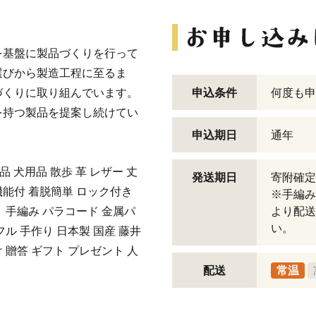
を基盤に製品づくりを行って
選びから製造工程に至るま
づくりに取り組んでいます。
申込条件
何度も申
を持つ製品を提案し続けてい
申込期日
通年
用品 犬用品 散歩 革 レザー 丈
発送期日
寄附確定
機能付 着脱簡単 ロック付き
※手編み
 手編み パラコード 金属パ
より配送
い。
フル 手作り 日本製 国産 藤井
 贈答 ギフト プレゼント 人
配送
常温