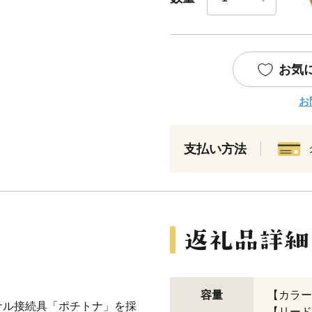
お気
お
支払い方法
容量
【カラー
ナル接続具「ポチトナ」を採
【リード