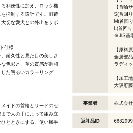
きる利便性に加え、ロック機
【首輪サ
れを抑制する設計です。耐荷
S(首回り
M(首回り
、大切な愛犬との外出をサポ
L(首回り
※JIS基
ド仕様
【原料原
せ、耐久性と見た目の美しさ
金属部品
ルな色彩と、革の質感が調和
ラディ
とした明るいカラーリング
【加工地
大阪府藤
事業者
株式会社
ドメイドの首輪とリードのセ
部まで人の手によって組み立
返礼品ID
6882999
なひとときにする、使い勝手