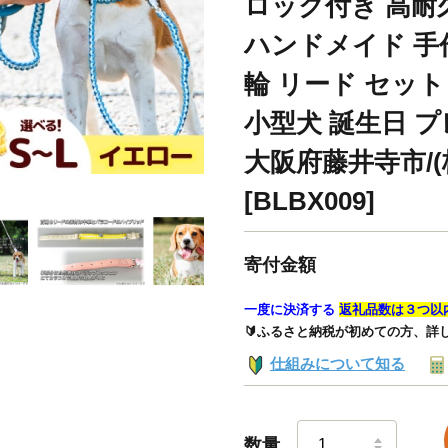
ロック付き 高耐
ハンドメイド 手作
輪 リード セッ
小型犬 誕生日 プ
大阪府藤井寺市/
[BLBX009]
寄付金額
一度に決済する
返礼品数は３つ以
🔰ふるさと納税が初めての方、詳
仕組みについて知る
数量