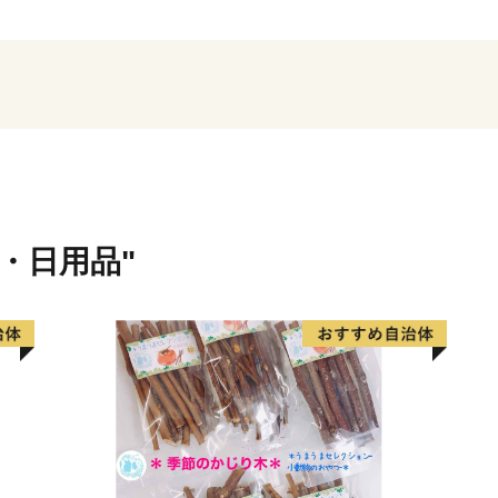
大阪府の南東部、藤井寺市か
広がる古市古墳群は、堺市
表する古墳群です。
皆さまから藤井寺市へいた
くりのために大切に活用さ
= = = = = = = = 
貨・日用品"
■藤井寺市ふるさとまちづ
ご支援いただいた方に、感
ています。
寄附金額によって内容が異
※お礼の品のお届けには1～