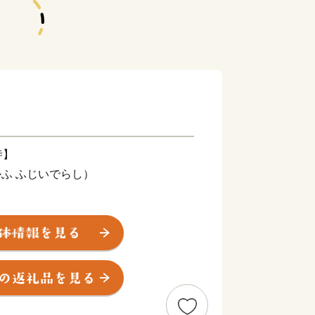
寺】
かふ ふじいでらし）
3km四方のコンパクトなまちの中に3
ら電車でたった15分と繁華街へのア
井寺（ふじいでら）は、西国三十三所霊
が絶えず、本堂に安置されている「千手
れています。