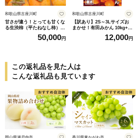
和歌山県古座川町
和歌山県古座川町
甘さが違う！とっても甘くな
【訳あり】2S～3Lサイズお
る生渋柿（平たねなし柿）吊
まかせ！有田みかん 10kg+2k
るし柿用 T字枝or吊るしクリ
g保証分 11月から12月下旬ま
50,000
12,000
円
円
ップ付約14.5～15kg 約60～
でに順次発送致します。 / 訳
90個＜2026年10月中旬～11
ありみかん 有田みかん みか
月上旬ごろ順次発送＞Ted【a
ん ミカン 蜜柑 柑橘 温州みか
rt015B】
ん 和歌山 ご家庭用
この返礼品を見た人は
こんな返礼品も見ています
岡山県瀬戸内市
香川県東かがわ市