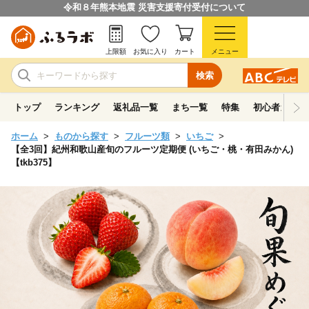
令和８年熊本地震 災害支援寄付受付について
上限額
お気に入り
カート
メニュー
検索
トップ
ランキング
返礼品一覧
まち一覧
特集
初心者ガイド
ホーム
ものから探す
フルーツ類
いちご
【全3回】紀州和歌山産旬のフルーツ定期便 (いちご・桃・有田みかん)
【tkb375】