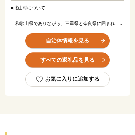
■北山村について
和歌山県でありながら、三重県と奈良県に囲まれ、和
歌山県のどの市町村とも隣接しない特殊な位置にある北
山村は、日本で唯一の飛び地の村です。村の97%を山林
自治体情報を見る
が占め、すぐそばを北山川が悠々と流れる自然豊かな人
口500人程度の小さな村です。
すべての返礼品を見る
過去に「美しい日本のむら景観コンテスト」で農林水産
大臣賞を受賞したこともあります。
以前は交通も不便で「陸の孤島」と呼ばれるほどでした
お気に入りに追加する
が、ここ数年で道路状況がよくなり、大阪・名古屋から
も気軽にアクセスできるようになりました。
<日本で唯一・観光いかだ下り>
昔から良質の杉に恵まれ林業で栄え、伐採された木
材の輸送は川を利用していかだによって木材集積地の新
宮まで運ばれていました。現在は木材の輸送は行ってお