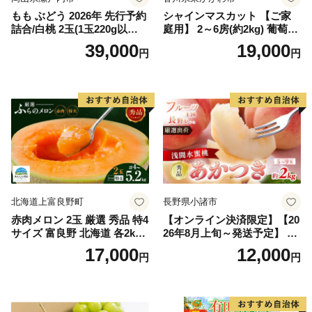
もも ぶどう 2026年 先行予約
シャインマスカット 【ご家
詰合/白桃 2玉(1玉220g以
庭用】 2～6房(約2kg) 葡萄 ぶ
上)・シャインマスカット 晴
どう ブドウ フルーツ 果物 く
39,000
19,000
円
円
王 2房(1房480g以上) 化粧箱
だもの 果実 旬の果物 旬のフ
入り 岡山県産 国産 フルーツ
ルーツ 香川 香川県 東かがわ
果物 ギフト
市
北海道上富良野町
長野県小諸市
赤肉メロン 2玉 厳選 秀品 特4
【オンライン決済限定】【20
サイズ 富良野 北海道 各2kg
26年8月上旬～発送予定】 先
～2.6kg 2玉 セット ファーム
行予約 「浅間水蜜桃プレミ
17,000
12,000
円
円
富良野 メロン めろん 果物 く
アム」 もも あかつき 秀品 約
だもの フルーツ デザート 旬
2kg 5～9玉 贈答品 ふるさと
の果物 旬のフルーツ
納税 果物 桃 フルーツ モモ
果肉 長野県産 小諸市