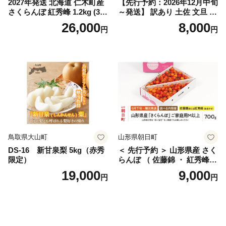
2027年発送 北海道 仁木町産
【先行予約：2026年12月中旬
さくらんぼ 紅秀峰 1.2kg (300
～発送】 訳あり 土佐 文旦 8k
g×4パック) Lサイズ以上 旬
g (Mサイズ以上サイズミック
26,000
8,000
円
円
桜桃 産地直送 サクランボ チ
ス) 8000円 わけあり ぶんた
ェリー フルーツ 果物 果物類
ん みかん mikan 蜜柑 ミカン
仁木町 仁木 [松山商店]
土佐文旦 家庭用 産地直送 国
産 農家直送 期間限定 特産品
サイズミックス くらもとフ
ァーム 愛南町 愛媛県
鳥取県大山町
山形県朝日町
DS-16 新甘泉梨 5kg（赤秀
＜ 先行予約 ＞ 山形県産 さく
限定）
らんぼ （ 佐藤錦 ・ 紅秀峰
） ご家庭用 M以上 700g 【20
19,000
9,000
円
円
26年6月下旬から7月上旬発
送】 山形県 果物 フルーツ 初
夏 夏 送料無料