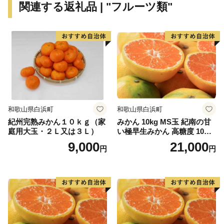
関連する返礼品 | "フルーツ類"
りませんが、日本で唯一の観光向けいかだ下り「北山村
観光いかだ下り」を行っていて、北山村の夏の風物詩と
なっています。
<幻の果実・じゃばら>
昔から北山村に自生していた自然雑種で、北山村でしか
栽培されていないことから「幻の果実」と呼ばれていま
す。見た目は普通の柑橘類ですが、実際に食べてみると
和歌山県白浜町
和歌山県白浜町
独特の風味があります。昔はあまり知られていませんで
紀州完熟みかん１０ｋｇ（家
みかん 10kg MS玉 紀南の甘
したが、現在ではメディアでも取り上げられ村の基幹を
庭用大玉・２Ｌ又は３Ｌ）
い極早生みかん 高糖度 10月
担う産業に発展しました。
以降発送 マルチ被覆栽培
9,000
21,000
円
円
★ABCテレビのニュース情報番組「キャスト」で、
「じゃばらいず北山」の“じゃばらポン酢” が紹介され
ました！
👉じゃばらポン酢 じゃぽん 360ml×3本
👉その他のじゃばら関連返礼品を見る