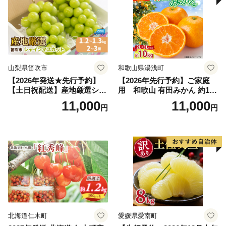
山梨県笛吹市
和歌山県湯浅町
【2026年発送★先行予約】
【2026年先行予約】ご家庭
【土日祝配送】産地厳選シャ
用 和歌山 有田みかん 約10k
インマスカット1.2kg～1.3kg
g (2L、3Lサイズ)【湯浅町】
11,000
11,000
円
円
（2房～3房）※沖縄・離島配
_ZJ6079
送不可※ 106-003-sku02-26y
｜シャインマスカット 発送
笛吹市 山梨県 フルーツ 果物
ぶどう 葡萄 大粒 シャインマ
スカット おすすめ シャイン
マスカット 贈答 ギフト 産地
笛吹市 シャインマスカット
笛吹 葡萄 国産 ぶどう 人気
国産 1.2kg 先行｜
北海道仁木町
愛媛県愛南町