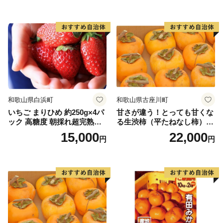
和歌山県白浜町
和歌山県古座川町
いちご まりひめ 約250g×4パ
甘さが違う！とっても甘くな
ック 高糖度 朝採れ超完熟ま
る生渋柿（平たねなし柿）吊
りひめ 1月以降発送分
るし柿用 T字枝or吊るしクリ
15,000
22,000
円
円
ップ付約4.5～5kg 約24～30
個＜2026年10月中旬～順次発
送＞-Ted【art016B】