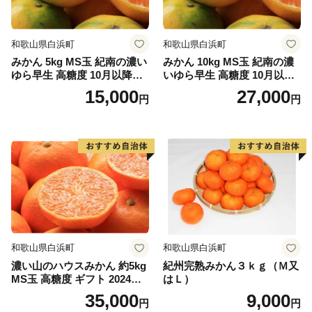
和歌山県白浜町
和歌山県白浜町
みかん 5kg MS玉 紀南の濃い
みかん 10kg MS玉 紀南の濃
ゆら早生 高糖度 10月以降発
いゆら早生 高糖度 10月以降
送 マルチ被覆栽培
発送 マルチ被覆栽培
15,000
27,000
円
円
和歌山県白浜町
和歌山県白浜町
濃い山のハウスみかん 約5kg
紀州完熟みかん３ｋｇ（Ｍ又
MS玉 高糖度 ギフト 2024年7
はＬ）
月以降発送分
35,000
9,000
円
円