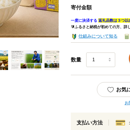
寄付金額
一度に決済する
返礼品数は３つ以
🔰ふるさと納税が初めての方、詳
仕組みについて知る
数量
お気
お
支払い方法