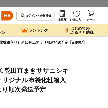
検索
ログイン・会員登録
上限額
お気に入り
カート
はじめての
ランキング
ーン
ふるさと納税
箱入り）※10月上旬より順次発送予定【isff007】
米 乾田直まきササニシキ
オリジナル布袋化粧箱入
より順次発送予定