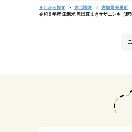
まちから探す
東北地方
宮城県美里町
令和８年産 栄週米 乾田直まきササニシキ（精米