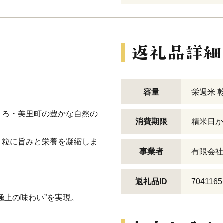
容量
栄週米 
ころ・美里町の豊かな自然の
消費期限
精米日か
と粒に旨みと栄養を凝縮しま
事業者
有限会社
返礼品ID
7041165
、
極上の味わい”を実現。