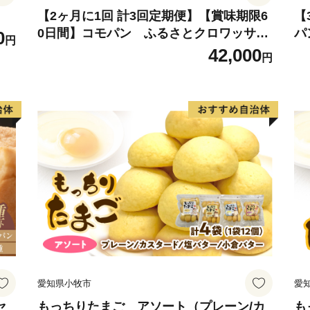
【2ヶ月に1回 計3回定期便】【賞味期限6
【
0日間】コモパン ふるさとクロワッサン
パ
0
円
セット（計90個）／災害用備蓄 保存食 非
0
42,000
円
常食 防災グッズにも
ッ
愛知県小牧市
愛
セ
もっちりたまご アソート（プレーン/カ
も