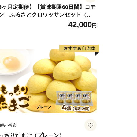
3ヶ月定期便】【賞味期限60日間】コモ
ン ふるさとクロワッサンセット（計9
個）／災害用備蓄 保存食 非常食 防災グ
42,000
円
ズにも
知県小牧市
っちりたまご（プレーン）