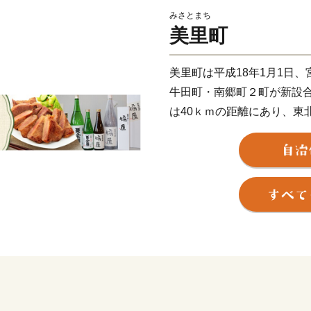
みさとまち
美里町
美里町は平成18年1月1日
牛田町・南郷町２町が新設
は40ｋｍの距離にあり、東
交通の要衝となっています
さから、仙台市・石巻市・
多く、宅地開発も盛んです
気候は太平洋側気候で、冬
短いことから、とても住み
奥羽山系を源とする鳴瀬川
まれた農業が、町の基幹産
75キロ平方メートルに及ぶ
占めています。宮城県の食
果樹や施設園芸もたいへん