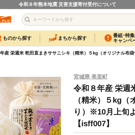
令和８年熊本地震 災害支援寄付受付について
番組･特集
ものから探す
まちから探す
キャンペ
年産 栄週米 乾田直まきササニシキ（精米）５kg（オリジナル布袋化粧
宮城県 美里町
令和８年産 栄週
（精米）５kg（
り）※10月上旬
【isff007】