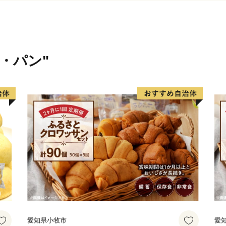
米・パン"
愛知県小牧市
愛