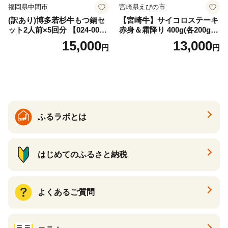
福岡県中間市
宮崎県えびの市
(訳あり)博多若杉牛もつ鍋セ
【宮崎牛】サイコロステーキ
ット2人前×5回分 【024-002
赤身＆霜降り 400g(各200g×
7】
１P 計2P) 真空パック 冷凍
15,000
13,000
円
円
ふるラボとは
はじめてのふるさと納税
よくあるご質問