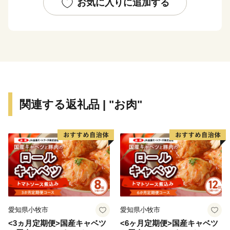
これらは日本遺産にも認定された本町が誇るべき資源で
お気に入りに追加する
あり、訪れる方々の心を深く癒やす場所として恵みをも
たらしています。
農林業では、この豊かな自然環境を最大限にいかし、三
朝の地の清らかな水と土壌が育む「三朝米」や希少な
「神倉大豆」などが作られています。
自然の恵みそのままの美味しさが詰まった、本町ならで
はの農産物に大きな注目が集まっています。
関連する返礼品 | "お肉"
愛知県小牧市
愛知県小牧市
<3ヵ月定期便>国産キャベツ
<6ヶ月定期便>国産キャベツ