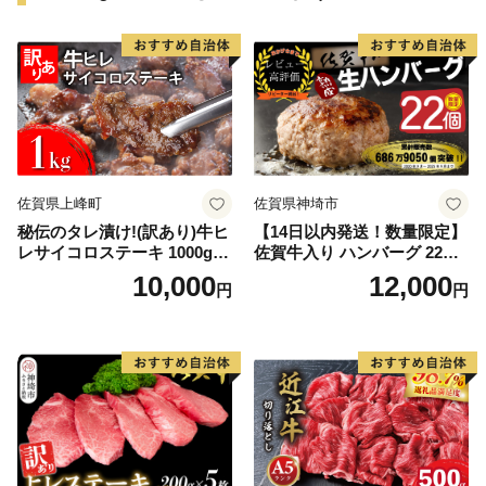
佐賀県上峰町
佐賀県神埼市
秘伝のタレ漬け!(訳あり)牛ヒ
【14日以内発送！数量限定】
レサイコロステーキ 1000g
佐賀牛入り ハンバーグ 22個
【B-1098-AS】
2.6kg(120g×22個)【佐賀牛
10,000
12,000
円
円
黒毛和牛 ブランド牛 九州 ハ
ンバーグ 牛肉 豚肉 国産 お弁
当 おかず 惣菜 おすすめ 人
気】(H083106)