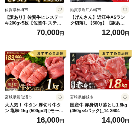
佐賀県神埼市
滋賀県近江八幡市
【訳あり】佐賀牛ヒレステー
【げんさん】近江牛A5ラン
キ200g×5枚【佐賀牛 ステー
ク切落し【500g】【訳あり】
キ ブランド肉 ヒレ肉 フィレ
【DG12W】
70,000
12,000
円
円
肉 ジューシー ヘルシー】(H0
65175)
宮城県気仙沼市
宮崎県都城市
大人気！ 牛タン 厚切り牛タ
国産牛 赤身切り落とし1.8kg
ン 塩味 1kg (500g×2) [モ〜ラ
(450g×4パック)_14-3604
ンド 宮城県 気仙沼市 205646
16,000
14,000
円
円
60] 肉 牛肉 精肉 牛たん 牛タ
ン塩 牛たん塩 冷凍 焼肉 BB
Q アウトドア バーベキュー