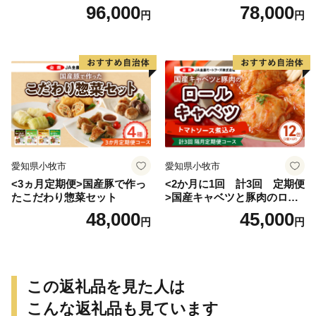
げ
96,000
78,000
円
円
愛知県小牧市
愛知県小牧市
<3ヵ月定期便>国産豚で作っ
<2か月に1回 計3回 定期便
たこだわり惣菜セット
>国産キャベツと豚肉のロー
ルキャベツ（6P入り）
48,000
45,000
円
円
この返礼品を見た人は
こんな返礼品も見ています