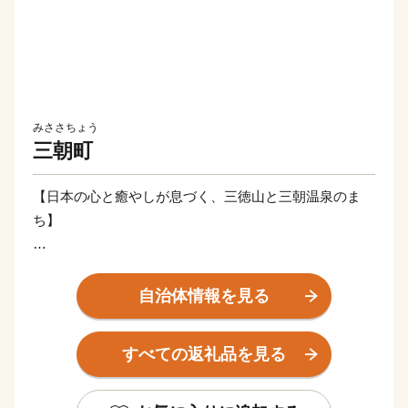
みささちょう
三朝町
【日本の心と癒やしが息づく、三徳山と三朝温泉のま
ち】
三朝町は、鳥取県のほぼ中央に位置し、豊かな自然環境
に包まれた湯と山の町です。町の主な産業は「観光」と
自治体情報を見る
「農林業」です。
観光では、世界屈指のラドン含有量を誇り、古くから湯
すべての返礼品を見る
治の名湯として親しまれる「三朝温泉」や、国宝・投入
堂で知られる霊峰「三徳山」を有しています。