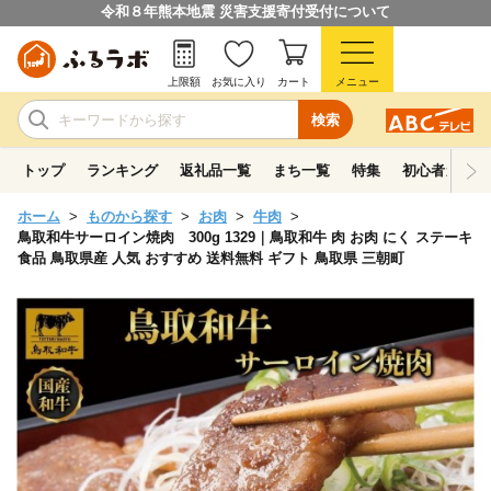
令和８年熊本地震 災害支援寄付受付について
上限額
お気に入り
カート
メニュー
検索
トップ
ランキング
返礼品一覧
まち一覧
特集
初心者ガイド
ホーム
ものから探す
お肉
牛肉
鳥取和牛サーロイン焼肉 300g 1329｜鳥取和牛 肉 お肉 にく ステーキ
食品 鳥取県産 人気 おすすめ 送料無料 ギフト 鳥取県 三朝町