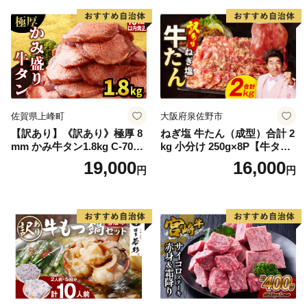
厚切り タン
佐賀県上峰町
大阪府泉佐野市
【訳あり】《訳あり》極厚 8
ねぎ塩 牛たん（成型）合計 2
mm かみ牛タン1.8kg C-709-
kg 小分け 250g×8P【牛タン
AS
牛肉 焼肉用 薄切り 訳あり サ
19,000
16,000
円
円
イズ不揃い】