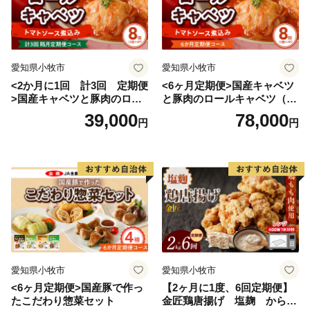
愛知県小牧市
愛知県小牧市
<2か月に1回 計3回 定期便
<6ヶ月定期便>国産キャベツ
>国産キャベツと豚肉のロー
と豚肉のロールキャベツ（4P
ルキャベツ（4P入り）
入り）
39,000
78,000
円
円
愛知県小牧市
愛知県小牧市
<6ヶ月定期便>国産豚で作っ
【2ヶ月に1度、6回定期便】
たこだわり惣菜セット
金匠鶏唐揚げ 塩麹 からあ