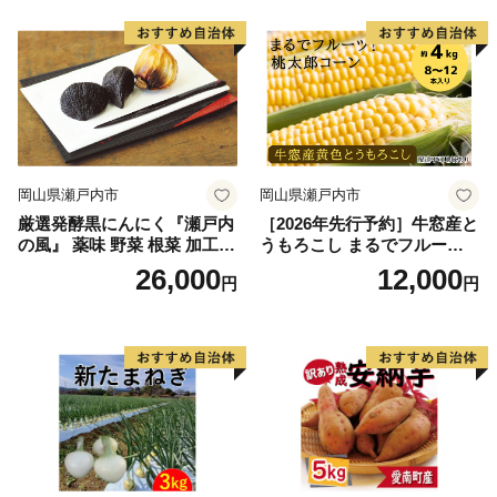
催)1回食べてみらんね？宮崎
催)1回食べてみらんね？宮崎
県 高鍋町産 産地直送 有機肥
県 高鍋町産 産地直送 有機肥
料使用 高糖度 西森農園
料使用 高糖度 西森農園
岡山県瀬戸内市
岡山県瀬戸内市
厳選発酵黒にんにく『瀬戸内
［2026年先行予約］牛窓産と
の風』 薬味 野菜 根菜 加工食
うもろこし まるでフルー
品
ツ！最高糖度25度超え 生で
26,000
12,000
円
円
甘い、茹でて美味い！ 黄色
とうもろこし 「桃太郎コー
ン」約4kg（8〜12本入り）
野菜