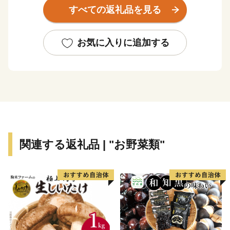
産品を育みます。
すべての返礼品を見る
古来より盛んな伝統織物は、高級羽毛布団として全国
トップクラスのシェアを誇ります。
お気に入りに追加する
＜主な返礼品＞
高級羽毛ふとん、高級羽毛寝具、果物（シャインマス
カット、桃）、富士湧水ポーク、コーヒー、天然酵母パ
ン、純米醸造酢等
関連する返礼品 | "お野菜類"
◇都留市のＰＲ用動画◇
●都留CM第１弾「つるに恋したＯＬ編」
出演は都留市出身の白須慶子さん。
●都留CM第２弾「都留の読み方を覚えてもらおう編」