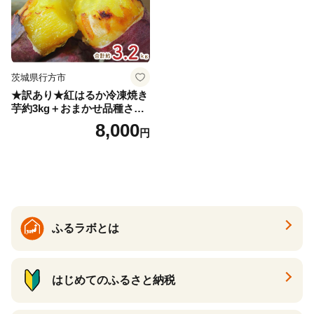
茨城県行方市
★訳あり★紅はるか冷凍焼き
芋約3kg＋おまかせ品種さつ
まいも 合計約3.2kg｜さつ
8,000
円
まいも サツマイモ さつま芋
焼き芋 やきいも 冷凍 冷凍焼
き芋 訳あり 訳アリ 紅はるか
茨城県 行方市(EY-25)
ふるラボとは
はじめてのふるさと納税