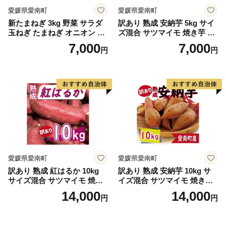
愛媛県愛南町
愛媛県愛南町
新たまねぎ 3kg 野菜 サラダ
訳あり 熟成 安納芋 5kg サイ
玉ねぎ たまねぎ オニオン シ
ズ混合 サツマイモ 焼き芋 干
ルクオニオン スープ 煮物 カ
し芋 丸干し 冷凍焼き芋 冷や
7,000
7,000
円
円
レー 甘い 美味しい サイズ M
し焼き芋 やきいも 蜜芋 ほし
L 国産 常温 送料無料 愛南町
いも スイートポテト フライ
青果市場 愛媛県 発送:11月上
ドポテト いも天 サイズミッ
旬～
クス 甘い ねっとり しっとり
ほくほく 生芋 新芋 芋 いも
甘藷 あんのういも スイーツ
おかず さつまいも 国産 人気
糖度 産地直送 農家直送 数量
限定 7000円 愛媛県 愛南町 ミ
ッチーのおみかん畑
愛媛県愛南町
愛媛県愛南町
訳あり 熟成 紅はるか 10kg
訳あり 熟成 安納芋 10kg サ
サイズ混合 サツマイモ 焼き
イズ混合 サツマイモ 焼き芋
芋 干し芋 丸干し 冷凍焼き芋
干し芋 丸干し 冷凍焼き芋 冷
14,000
14,000
円
円
冷やし焼き芋 やきいも 蜜芋
やし焼き芋 やきいも 蜜芋 ほ
ほしいも スイートポテト フ
しいも スイートポテト フラ
ライドポテト いも天 サイズ
イドポテト いも天 サイズミ