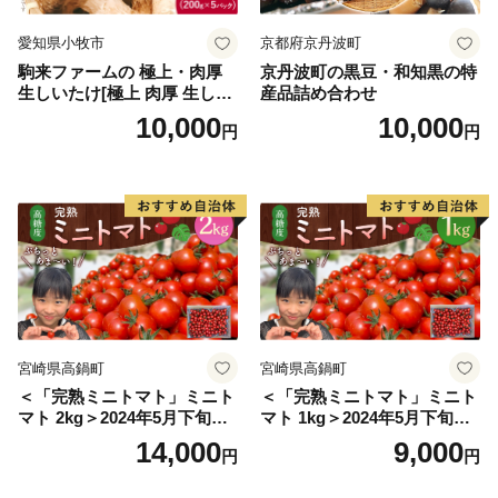
●都留CM第３弾「第二の人生編」
愛知県小牧市
京都府京丹波町
都留市に移住してきた夫婦編
駒来ファームの 極上・肉厚
京丹波町の黒豆・和知黒の特
生しいたけ[極上 肉厚 生しい
産品詰め合わせ
●都留CM第４弾「都留vs都会編」
たけ 生シイタケ 生椎茸 安心
10,000
10,000
円
円
安全 国産 採れたて 新鮮 きの
山梨県都留市の観光（移住）ＰＲのＣＭ第4弾
こ 野菜]
宮崎県高鍋町
宮崎県高鍋町
＜「完熟ミニトマト」ミニト
＜「完熟ミニトマト」ミニト
マト 2kg＞2024年5月下旬迄
マト 1kg＞2024年5月下旬迄
に順次出荷 野菜ソムリエサ
に順次出荷 野菜ソムリエサ
14,000
9,000
円
円
ミット アルル・リリカ共に
ミット アルル・リリカ共に
銀賞受賞！！(2023年11月開
銀賞受賞！！(2023年11月開