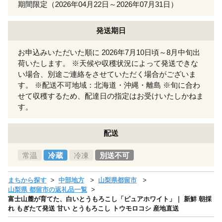
期間限定（2026年04月22日～2026年07月31日）
発送期日
お申込みいただいた順に 2026年7月10日頃～8月中旬出
荷いたします。 ※天候や収穫状況によって発送できな
い場合、別途ご連絡をさせていただく場合がございま
す。 ※配送不可地域：北海道・沖縄・離島 ※旬に合わ
せて収穫するため、配達日の指定はお受けいたしかねま
す。
配送
常温
冷蔵
冷凍
別送不可
まちから探す
中部地方
山梨県都留市
山梨県 都留市の返礼品一覧
富士山麓が育てた、白いとうもろこし「ピュアホワイト」｜ 新鮮 朝採
れ もぎたて発送 甘い とうもろこし トウモロコシ 産地直送