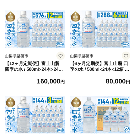
山梨県都留市
山梨県都留市
【12ヶ月定期便】富士山麓
【6ヶ月定期便】富士山麓 四
四季の水 / 500ml×24本×24箱
季の水 / 500ml×24本×12箱 計
計576本 ・ミネラルウォー
288本 ・ミネラルウォータ
160,000
80,000
ター|水 ペットボトル 飲料水
ー|水 ペットボトル 飲料水 保
円
円
保存水 備蓄用 防災対策【都
存水 備蓄用 防災対策【都留
留市】
市】