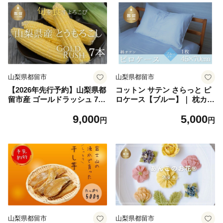
山梨県都留市
山梨県都留市
【2026年先行予約】山梨県都
コットン サテン さらっと ピ
留市産 ゴールドラッシュ 7本
ロケース【ブルー】｜ 枕カバ
｜ 新鮮 朝採れ もぎたて発送
ー カバー ピロケース ブルー
9,000
5,000
甘い とうもろこし トウモロ
コットン 綿 まくらケース 寝
円
円
コシ 産地直送 送料無料【炭
具 安眠 快適 快眠 熟睡 睡眠
香ファーム】
山梨県都留市
山梨県都留市