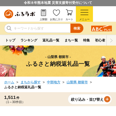
令和８年熊本地震 災害支援寄付受付について
上限額
お気に入り
カート
メニュー
検索
トップ
ランキング
返礼品一覧
まち一覧
特集
初心者ガイド
- 山梨県 都留市 -
ふるさと納税返礼品一覧
ホーム
まちから探す
中部地方
山梨県 都留市
ふるさと納税返礼品一覧
1,511
件
絞り込み・並び替え
（1～30件目）