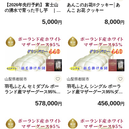
【2026年先行予約】 富士山
あんこのお花®クッキー│あ
の湧水で育った干し芋 ｜ほ
んこ お花 クッキー
しいも さつまいも サツマ
5,000
8,000
イモ 干し芋 べにはるか
円
円
健康志向 美容
山梨県都留市
山梨県都留市
羽毛ふとん セミダブル ポー
羽毛ふとん シングル ポーラ
ランド産マザーグース95%ダ
ンド産マザーグース95%ダウ
ウンパワー4４0 1７0×210cm
ンパワー4４0 150×210cm毛
578,000
456,000
毛掛け布団 本掛け 羽毛布
掛け布団 本掛け 羽毛布団 国
円
円
団 国産 日本製 寝具 羽毛掛け
産 日本製 寝具 羽毛掛け布団
布団 羽毛掛けふとん 無地 冬
羽毛掛けふとん 無地 冬用 羽
用 羽毛布団 羽毛掛け布団 本
毛布団 羽毛掛け布団 本掛け
掛け布団 本掛け羽毛布団 綿1
布団 本掛け羽毛布団 綿100％