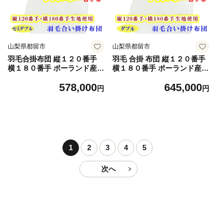
綿100％ サイズ 190×210cm
UMOU FUTON futon
山梨県都留市
山梨県都留市
羽毛合掛布団 縦１２０番手
羽毛 合掛 布団 縦１２０番手
横１８０番手 ポーランド産マ
横１８０番手 ポーランド産
ザーグース 95% ダウンパワ
マザーグース95% ダウンパワ
578,000
645,000
ー470 セミダブル CK314
ー470 ダブル CK315
円
円
1
2
3
4
5
次へ