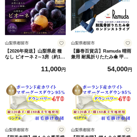
山梨県都留市
山梨県都留市
【2026年発送】山梨県産 種
【藤巻百貨店】Ramuda 晴雨
なし ピオーネ 2～3房（約1.0
兼用 耐風折りたたみ傘 甲州
kg） ぶどう budou BUDOU
織ロンドンストライプ/スカイ
11,000
54,000
葡萄 ブドウ フルーツ 果物 く
ブルー
円
円
だもの デザート スイーツ 黒
葡萄 黒ブドウ 黒ぶどう 濃厚
【アズールヤード】
山梨県都留市
山梨県都留市