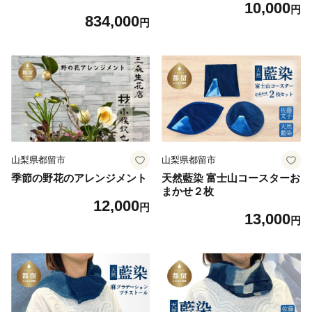
10,000
パワー4４0 240×210cm毛掛
円
834,000
け布団 本掛け 羽毛布団 国産
円
日本製 寝具 羽毛掛け布団 羽
毛掛けふとん 無地 冬用 羽毛
布団 羽毛掛け布団 本掛け布
団 本掛け羽毛布団 綿100％ck
461
山梨県都留市
山梨県都留市
季節の野花のアレンジメント
天然藍染 富士山コースターお
まかせ２枚
12,000
円
13,000
円