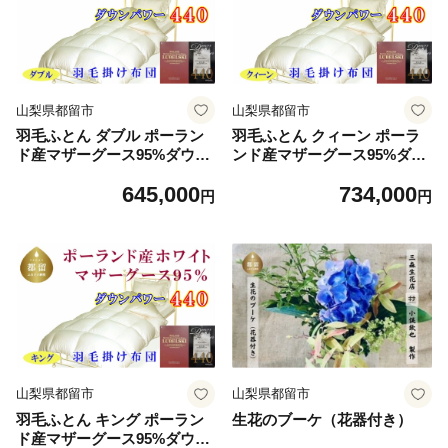
00％ck458
FUTON futon ck457
山梨県都留市
山梨県都留市
羽毛ふとん ダブル ポーラン
羽毛ふとん クィーン ポーラ
ド産マザーグース95%ダウン
ンド産マザーグース95%ダウ
パワー4４0 1９0×210cm毛掛
ンパワー4４0 220×210cm毛
645,000
734,000
け布団 本掛け 羽毛布団 国産
掛け布団 本掛け 羽毛布団 国
円
円
日本製 寝具 羽毛掛け布団 羽
産 日本製 寝具 羽毛掛け布団
毛掛けふとん 無地 冬用 羽毛
羽毛掛けふとん 無地 冬用 羽
布団 羽毛掛け布団 本掛け布
毛布団 羽毛掛け布団 本掛け
団 本掛け羽毛布団 綿100％ck
布団 本掛け羽毛布団 綿100％
459
ck460
山梨県都留市
山梨県都留市
羽毛ふとん キング ポーラン
生花のブーケ（花器付き）
ド産マザーグース95%ダウン