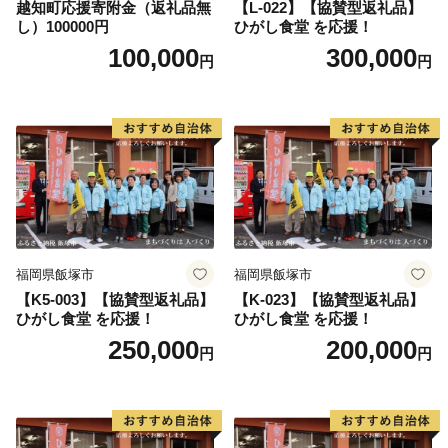
越知町応援寄附金（返礼品無
【L-022】【協賛型返礼品】
もしかすると、きちんと梱包されているか心配される方
し）100000円
ひがし食堂 を応援！
もいるかもしれません。もちろん様々な障がいにより苦
100,000
300,000
円
円
手な作業もありますが、皆さんの高い集中力と一つ一つ
の丁寧な作業には頭が下がります。
また、ふるさと納税は市の事業ということで自分達が
「市に役立つ仕事をしているんだ」と誇りを持っていま
す。手を抜くことはありません。
ご寄附の使い道として障がい者の皆様への支援をするの
ではなく、一歩進んだ直接的な取組みにより障がい者の
皆様の雇用を生み出しています。
福岡県飯塚市
福岡県飯塚市
【K5-003】【協賛型返礼品】
【K-023】【協賛型返礼品】
〇ふるさと納税を通じて想いを届ける
ひがし食堂 を応援！
ひがし食堂 を応援！
全国の皆様からの応援のメッセージやご支援をいただい
250,000
200,000
円
円
ております。「震災の後、医療チームで来ました」「ボ
ランティアで炊き出しをしていました」等、震災の時だ
けでなく10年以上経った現在もずっと陸前高田を応援し
てくださる気持ちが大変ありがたく、大きな力をいただ