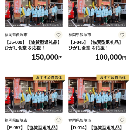
いております。
せっかくのご縁、これからは陸前高田が元気な姿と感謝
の気持ちを届ける番です。
陸前高田の返礼品を通して、私たちの想いが全国に、そ
して海の向こうまで届きますように。
福岡県飯塚市
福岡県飯塚市
【J5-009】【協賛型返礼品】
【J-045】【協賛型返礼品】
ひがし食堂 を応援！
ひがし食堂 を応援！
150,000
100,000
円
円
福岡県飯塚市
福岡県飯塚市
【E-057】【協賛型返礼品】
【D-014】【協賛型返礼品】