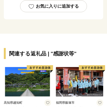
備は終了いたしました。
お気に入りに追加する
全国各地から陸前高田市へご支援いただき、お礼申し上
げます。
〇陸前高田市の魅力
春は桜、気仙川での渓流魚釣り、自然の中で温かな日差
しを受け、
夏は山車がぶつかる七夕、白砂青松の高田松原、
関連する返礼品 | "感謝状等"
秋はりんごやブドウ、秋の味覚に舌鼓み。各地で黄金の
稲穂が揺れています。
冬は雪も少なく過ごしやすく、虎舞いで新年を祝いま
す。
四季折々の陸前高田へ、ぜひ一度お越しください。
〇ふるさと納税を通じて障がい者の雇用を！
岩手県陸前高田市ではふるさと納税の返礼品の梱包を障
高知県越知町
福岡県飯塚市
がい者の皆様に正式に委託しております。