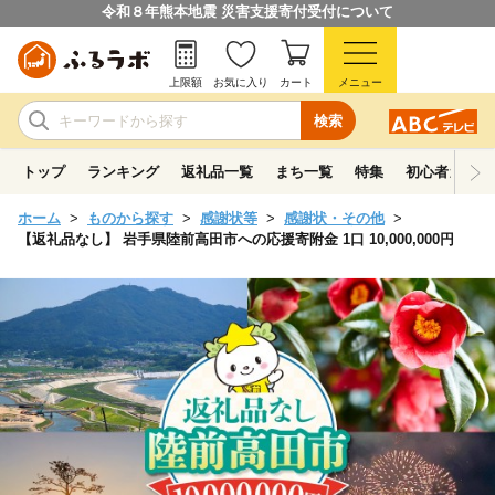
令和８年熊本地震 災害支援寄付受付について
上限額
お気に入り
カート
メニュー
検索
トップ
ランキング
返礼品一覧
まち一覧
特集
初心者ガイド
ホーム
ものから探す
感謝状等
感謝状・その他
【返礼品なし】 岩手県陸前高田市への応援寄附金 1口 10,000,000円