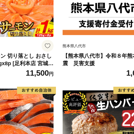
熊本県八代市
ン 切り落とし おさし
【熊本県八代市】令和８年熊
5gx8p [足利本店 宮城県
震 災害支援
4313] 魚 魚介類 鮭 お
11,500
1,
円
 刺身 生 生食 個包装
 海鮮 海鮮丼 魚介