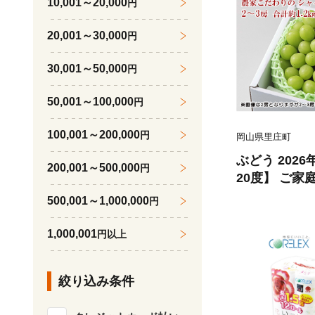
10,001～20,000
円
20,001～30,000
円
30,001～50,000
円
50,001～100,000
円
100,001～200,000
円
岡山県里庄町
ぶどう 202
200,001～500,000
円
20度】 ご家
ャイン マスカ
500,001～1,000,000
円
2kg ブドウ 
ーツ 果物 【 N
1,000,001
円以上
絞り込み条件