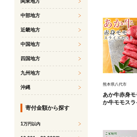
関東地方
くら 柔らかい
魚のトロ 梅酒
中部地方
だし漬け 煮付
鍋物 冷凍 湯浅
近畿地方
中国地方
四国地方
九州地方
熊本県八代市
沖縄
あか牛赤身モ
か牛モモスラ
寄付金額から探す
たれ200ml付
1
万円以内