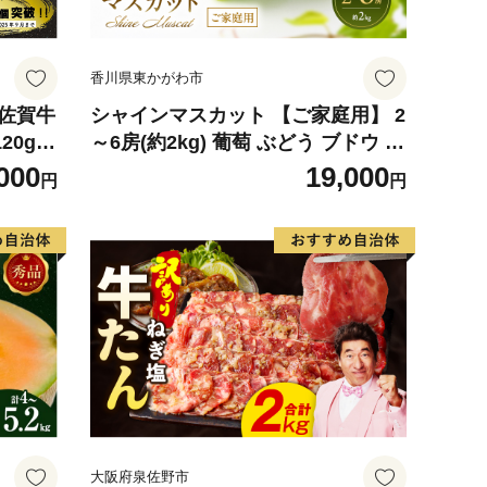
香川県東かがわ市
】佐賀牛
シャインマスカット 【ご家庭用】 2
20g×
～6房(約2kg) 葡萄 ぶどう ブドウ フ
ランド牛
ルーツ 果物 くだもの 果実 旬の果物
000
19,000
円
円
産 お
旬のフルーツ 香川 香川県 東かがわ
気】(H
市
大阪府泉佐野市