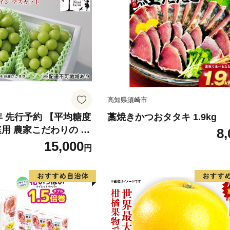
高知県須崎市
6年 先行予約 【平均糖度
藁焼きかつおタタキ 1.9kg
庭用 農家こだわりの シ
8,
ット 2～3房 合計約1.
15,000
円
葡萄 岡山県産 国産 フル
ini farm 農家 直送 】