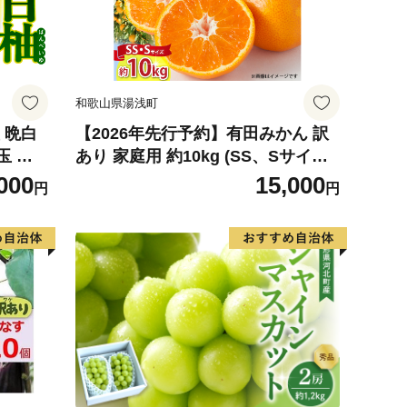
和歌山県湯浅町
 晩白
【2026年先行予約】有田みかん 訳
玉 柑
あり 家庭用 約10kg (SS、Sサイズ)
ルーツ
みかん 温州みかん フルーツ 柑橘 果
000
15,000
円
円
026
物 果実 ジューシー 人気 国産 食べ
物 和歌山県 湯浅町 送料無料_ZJ60
98