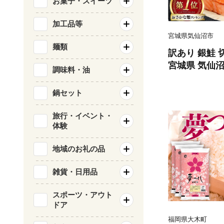
お菓子・スイーツ
加工品等
宮城県気仙沼市
麺類
訳あり 銀鮭 切
宮城県 気仙沼市 
調味料・油
類 海鮮 訳ア
サケ 鮭切身 
鍋セット
庭用 おかず 
鮭切り身 魚 
旅行・イベント・
体験
地域のお礼の品
雑貨・日用品
スポーツ・アウト
ドア
福岡県大木町