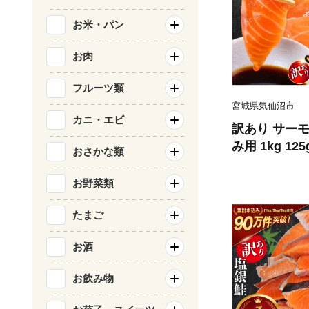
お米・パン
お肉
フルーツ類
宮城県気仙沼市
カニ・エビ
訳あり サーモ
み用 1kg 12
おさかな類
気仙沼市 2056
刺し身 刺し身
お野菜類
チリ銀鮭 銀鮭
たまご
お酒
お飲み物