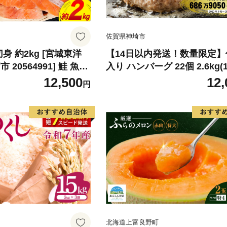
佐賀県神埼市
身 約2kg [宮城東洋
【14日以内発送！数量限定
20564991] 鮭 魚介
入り ハンバーグ 22個 2.6kg(1
リ 規格外 不揃い さけ
22個)【佐賀牛 黒毛和牛 ブ
12,500
12,
円
シャケ 切り身 冷凍 家
九州 ハンバーグ 牛肉 豚肉 国
弁当 支援 サーモン 銀
弁当 おかず 惣菜 おすすめ 人
わけあり
083106)
北海道上富良野町