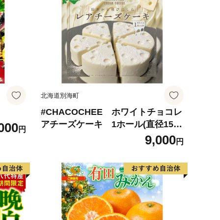
北海道別海町
#CHACOCHEE ホワイトチョコレ
アチーズケーキ 1ホール(直径15c
000
円
m)（北海道,別海町,チーズ,ちーず,
9,000
円
チーズケーキ,ふるさと納税）