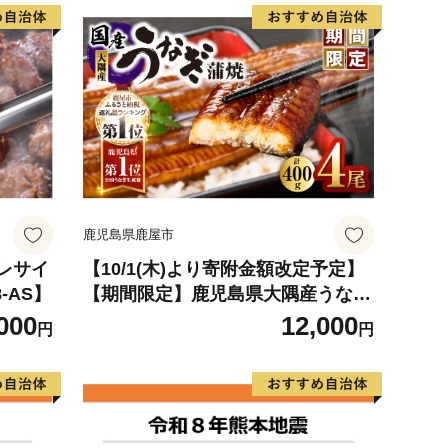
鹿児島県鹿屋市
ヒレサイ
【10/1(木)より寄附金額改定予定】
8-AS】
【期間限定】鹿児島県大隅産うなぎ
蒲焼4尾（400g） KN007-023
000
12,000
円
円