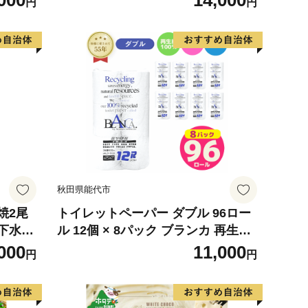
000
14,000
円
円
 使用
の幸 海
お弁当
り寄せ
317
秋田県能代市
焼2尾
トイレットペーパー ダブル 96ロー
下水使
ル 12個 × 8パック ブランカ 再生紙
知県産
100％ 芯あり 日用品 消耗品 無香料
000
11,000
円
円
 真空
生活用品 備蓄 秋田県 能代市 送料無
ット）
料 《能代製紙》