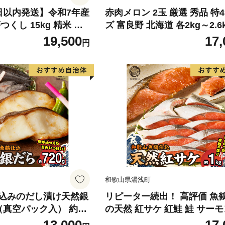
日以内発送】令和7年産
赤肉メロン 2玉 厳選 秀品 特
くし 15kg 精米 ※
ズ 富良野 北海道 各2kg～2.6k
・離島は配送不可
セット ファーム富良野 メロン
19,500
17,
円
ん 果物 くだもの フルーツ 
旬の果物 旬のフルーツ
和歌山県湯浅町
込みのだし漬け天然銀
リピーター続出！ 高評価 魚
真空パック入） 約72
の天然 紅サケ 紅鮭 鮭 サーモ
独自製法 良質な脂 ふっ
身 切り身 約1kg レビュー高