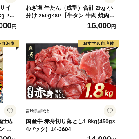
4サイ
ねぎ塩 牛たん（成型）合計 2kg 小
g 2玉
分け 250g×8P【牛タン 牛肉 焼肉用
 めろ
薄切り 訳あり サイズ不揃い】
000
16,000
円
円
デザート
宮崎県都城市
鶴仕込
国産牛 赤身切り落とし1.8kg(450g×
ン 切
4パック)_14-3604
評価 小