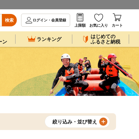
検索
ログイン・会員登録
上限額
お気に入り
カート
はじめての
ランキング
ーン
ふるさと納税
絞り込み・並び替え