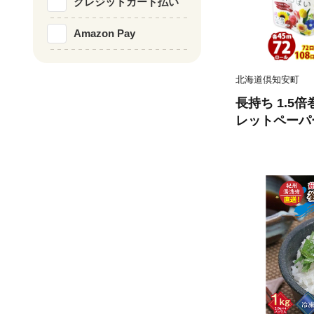
クレジットカード払い
Amazon Pay
北海道倶知安町
長持ち 1.5
レットペーパー
ール 全18種
香り付き 日本
備品 ペーパー
備蓄 送料無料
品