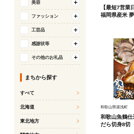
美容
【最短7営業
福岡県産米 夢つ
ファッション
北海道・沖縄
工芸品
感謝状等
その他のお礼品
まちから探す
すべて
北海道
和歌山県湯浅町
和歌山魚鶴仕
東北地方
だら切身8切（
0g 小分け 