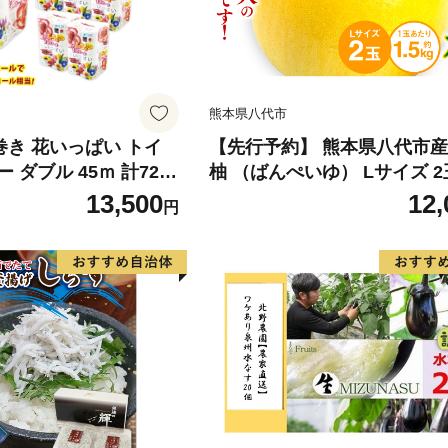
熊本県八代市
倍巻き 花いっぱい トイ
【先行予約】 熊本県八代市産
 ダブル 45ｍ 計72ロ
柚 （ばんぺいゆ） Lサイズ 2
 花柄 プリント ハーブ
橘 みかん 果物 くだもの フ
13,500
12,
円
製 まとめ買い 防災 常
おやつ 特産 熊本県 八代市 【2
 エコ 日用雑貨 消耗品
年12月上旬より順次発送】
 北海道 倶知安町 日用