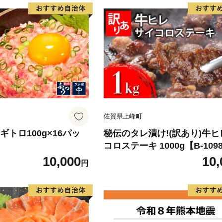
佐賀県上峰町
 ネギトロ100g×16パッ
秘伝のタレ漬け!(訳あり)牛
コロステーキ 1000g【B-109
10,000
10,
円