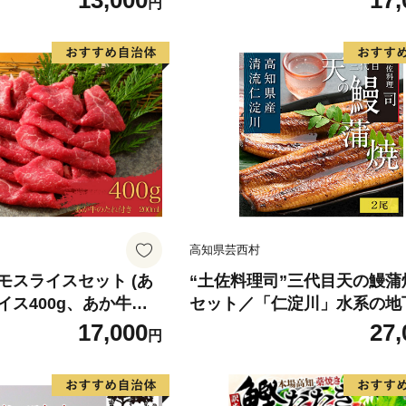
13,000
17,
円
 身質 甘み 旨味 白身
分け 真空パック 梅酒 真昆布
 北海道南産 真こんぶ
だし まろやか 天然 鮭 魚 海
け ムニエル 味噌漬け
鮮 魚介 食品 食べ物 おかず 
町 送料無料_G7334
水産加工品 冷凍 グルメ お取
和歌山県 湯浅町 送料無料_G7
高知県芸西村
モスライスセット (あ
“土佐料理司”三代目天の鰻蒲
イス400g、あか牛の
セット／「仁淀川」水系の地
き)
用 完全無投薬養殖 国産・高
17,000
27,
円
〈高知市共通返礼品〉うなぎ
パック （ウナギう・たれセ