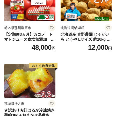
栃木県那須塩原市
北海道洞爺湖町
【定期便3ヵ月】カゴメ ト
北海道産 青野農園 じゃがい
マトジュース食塩無添加 72
も とうや Lサイズ 約10kg 20
0ml PET×15本 1ケース 毎月
26年10月初旬～12月下旬頃お
48,000
12,000
円
円
届く 3ヵ月 3回コース ns001-
届け 先行予約 北海道 ジャガ
005 【 KAGOME 野菜ジュー
イモ トウヤ 馬鈴薯 ポテト 芋
ス 】
いも イモ 黄色 旬 野菜 農作
物 産地直送 お取り寄せ 国産
茨城県行方市
★訳あり★紅はるか冷凍焼き
芋約3kg＋おまかせ品種さつ