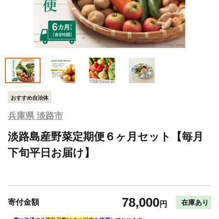
おすすめ自治体
兵庫県 淡路市
淡路島産野菜定期便６ヶ月セット【毎月
下旬平日お届け】
78,000
寄付金額
在庫あり
円