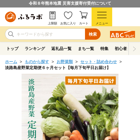
令和８年熊本地震 災害支援寄付受付について
上限額
お気に入り
カート
メニュー
検索
トップ
ランキング
返礼品一覧
まち一覧
特集
初心者ガイド
ホーム
ものから探す
お野菜類
セット・詰め合わせ
淡路島産野菜定期便６ヶ月セット【毎月下旬平日お届け】