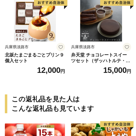
兵庫県淡路市
兵庫県淡路市
北坂たまごまるごとプリン９
弁天堂 チョコレートスイー
個入セット
ツセット（ザッハトルテ・エ
クレア・チョコレートムー
12,000
15,000
円
円
ス）
この返礼品を見た人は
こんな返礼品も見ています