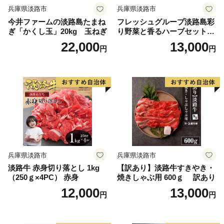
兵庫県淡路市
兵庫県淡路市
今井ファームの淡路島たまね
フレッシュグループ淡路島彩
ぎ「かくし玉」20kg 玉ねぎ
り野菜と香るハーブセット
野菜
22,000
13,000
円
円
兵庫県淡路市
兵庫県淡路市
淡路牛 赤身切り落とし 1kg
【訳あり】淡路牛すきやき・
（250ｇ×4PC） 赤身
焼きしゃぶ用 600ｇ 訳あり
12,000
13,000
円
円