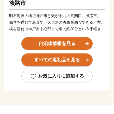
淡路市
明石海峡大橋で神戸市と繋がる北の玄関口、淡路市。
四季を通じて温暖で、大自然の恩恵を満喫できる一方、
橋を渡れば神戸市中心部まで車で約30分という手軽さが
あります。
田舎と都会の両方の「好いとこ取り」をした未来の暮ら
自治体情報を見る
しがここにあります。
また、淡路島はかつて若狭や志摩と並び、朝廷にご馳走
すべての返礼品を見る
を献上した「御食国」と呼ばれており、四方を囲む海は
豊かな海産物を、温暖な気候は滋味あふれる農作物を育
てました。生産量日本一を誇る線香をはじめ、淡路ビー
お気に入りに追加する
フや淡路島玉ねぎ、カーネーションなどは「淡路ブラン
ド」としても人気があります。
【淡路市夢と未来へのふるさと寄附金の活用報告につい