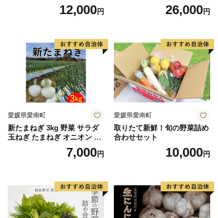
ツ！最高糖度25度超え 生で
品
12,000
26,000
円
円
甘い、茹でて美味い！ 黄色
とうもろこし 「桃太郎コー
ン」約4kg（8〜12本入り）
野菜
愛媛県愛南町
愛媛県愛南町
新たまねぎ 3kg 野菜 サラダ
取りたて新鮮！旬の野菜詰め
玉ねぎ たまねぎ オニオン シ
合わせセット
ルクオニオン スープ 煮物 カ
7,000
10,000
円
円
レー 甘い 美味しい サイズ M
L 国産 常温 送料無料 愛南町
青果市場 愛媛県 発送:11月上
旬～