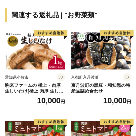
て】
令和６年度に淡路市夢と未来へのふるさと寄付金を活用
関連する返礼品 | "お野菜類"
して実施した事業について、ご報告いたします。
詳細は下記をご確認ください。
https://www.city.awaji.lg.jp/uploaded/life/52844_175011_misc.pd
愛知県小牧市
京都府京丹波町
駒来ファームの 極上・肉厚
京丹波町の黒豆・和知黒の特
生しいたけ[極上 肉厚 生しい
産品詰め合わせ
たけ 生シイタケ 生椎茸 安心
10,000
10,000
円
円
安全 国産 採れたて 新鮮 きの
こ 野菜]