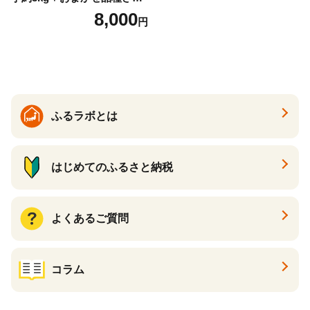
まいも 合計約3.2kg｜さつ
8,000
円
まいも サツマイモ さつま芋
焼き芋 やきいも 冷凍 冷凍焼
き芋 訳あり 訳アリ 紅はるか
茨城県 行方市(EY-25)
ふるラボとは
はじめてのふるさと納税
よくあるご質問
コラム