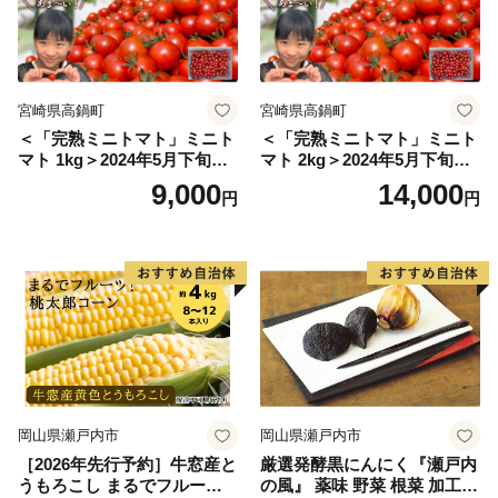
宮崎県高鍋町
宮崎県高鍋町
＜「完熟ミニトマト」ミニト
＜「完熟ミニトマト」ミニト
マト 1kg＞2024年5月下旬迄
マト 2kg＞2024年5月下旬迄
に順次出荷 野菜ソムリエサ
に順次出荷 野菜ソムリエサ
9,000
14,000
円
円
ミット アルル・リリカ共に
ミット アルル・リリカ共に
銀賞受賞！！(2023年11月開
銀賞受賞！！(2023年11月開
催)1回食べてみらんね？宮崎
催)1回食べてみらんね？宮崎
県 高鍋町産 産地直送 有機肥
県 高鍋町産 産地直送 有機肥
料使用 高糖度 西森農園
料使用 高糖度 西森農園
岡山県瀬戸内市
岡山県瀬戸内市
［2026年先行予約］牛窓産と
厳選発酵黒にんにく『瀬戸内
うもろこし まるでフルー
の風』 薬味 野菜 根菜 加工食