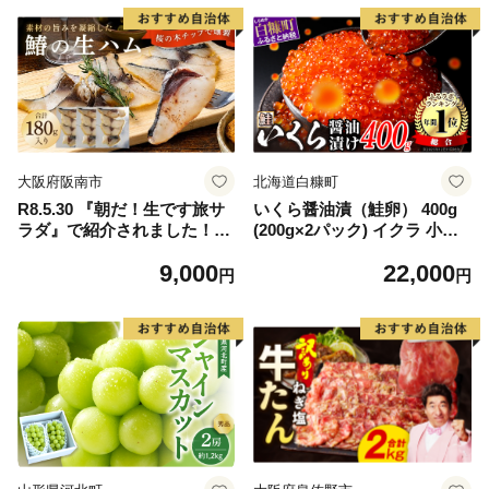
大阪府阪南市
北海道白糠町
R8.5.30 『朝だ！生です旅サ
いくら醤油漬（鮭卵） 400g
ラダ』で紹介されました！朝
(200g×2パック) イクラ 小分
日放送（ABCテレビ） 鰆の
け いくら醤油漬 鮭いくら い
9,000
22,000
生ハム ×3パック（1パックあ
くら醤油漬け 鮭 鮭卵 ikura
円
円
たり、約15g × 約4枚入）さ
醤油いくら 冷凍いくら いく
わら 燻製 熟成
ら北海道 醤油鮭いくら 人気
大好評品 北海道 白糠町