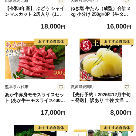
山形県河北町
大阪府泉佐野市
【令和8年産】 ぶどう シャイ
ねぎ塩 牛たん（成型）合計 2
ンマスカット 2房入り（1房6
kg 小分け 250g×8P【牛タン
00g前後） 秀品 山形県河北町
牛肉 焼肉用 薄切り 訳あり サ
18,000
16,000
産【山形eLab】 ka074-023-r
イズ不揃い】
円
円
8
熊本県八代市
愛媛県愛南町
あか牛赤身モモスライスセッ
【先行予約：2026年12月中旬
ト (あか牛モモスライス400
～発送】 訳あり 土佐 文旦 8k
g、あか牛のたれ200ml付き)
g (Mサイズ以上サイズミック
17,000
8,000
ス) 8000円 わけあり ぶんたん
円
円
みかん mikan 蜜柑 ミカン 土
佐文旦 家庭用 産地直送 国産
農家直送 期間限定 特産品 サ
イズミックス くらもとファー