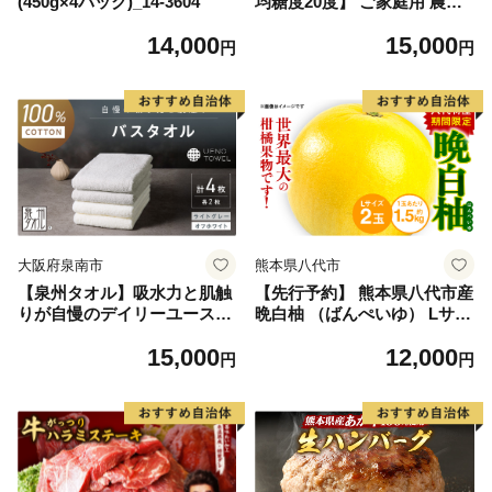
(450g×4パック)_14-3604
均糖度20度】 ご家庭用 農家
こだわりの シャイン マスカ
14,000
15,000
ット 2～3房 合計約1.2kg ブ
円
円
ドウ 葡萄 岡山県産 国産 フル
ーツ 果物 【 Nini farm 農家
直送 】
大阪府泉南市
熊本県八代市
【泉州タオル】吸水力と肌触
【先行予約】 熊本県八代市産
りが自慢のデイリーユースバ
晩白柚 （ばんぺいゆ） Lサイ
スタオル オフホワイト・ライ
ズ 2玉 柑橘 みかん 果物 くだ
15,000
12,000
トグレー 4枚【配送不可地
もの フルーツ おやつ 特産 熊
円
円
域：北海道・沖縄・離島】
本県 八代市 【2026年12月上
【039D-268】
旬より順次発送】