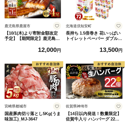
鹿児島県鹿屋市
北海道倶知安町
【10/1(木)より寄附金額改定
長持ち 1.5倍巻き 花いっぱい
予定】【期間限定】鹿児島県
トイレットペーパー ダブル 4
大隅産うなぎ蒲焼4尾（400
5ｍ 計72ロール 全18種 花柄
12,000
13,500
g） KN007-023
プリント ハーブ 香り付き 日
円
円
本製 まとめ買い 防災 常備品
ペーパー エコ 日用雑貨 消耗
品 備蓄 送料無料 北海道 倶知
安町 日用品
宮崎県都城市
佐賀県神埼市
国産豚肉切り落とし5Kg(うま
【14日以内発送！数量限定】
味加工)_MJ-3647
佐賀牛入り ハンバーグ 22個
2.6kg(120g×22個)【佐賀牛 黒