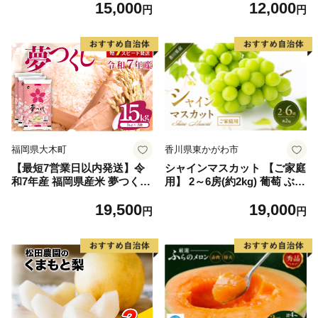
15,000
12,000
毛和牛 ブランド牛 九州 ハン
円
円
バーグ 牛肉 豚肉 国産 お弁当
おかず 惣菜 おすすめ 人気】
(H083106)
福岡県大木町
香川県東かがわ市
【最短7営業日以内発送】令
シャインマスカット 【ご家庭
和7年産 福岡県産米 夢つくし
用】 2～6房(約2kg) 葡萄 ぶど
15kg 精米 ※北海道・沖縄・
う ブドウ フルーツ 果物 くだ
19,500
19,000
離島は配送不可
もの 果実 旬の果物 旬のフル
円
円
ーツ 香川 香川県 東かがわ市