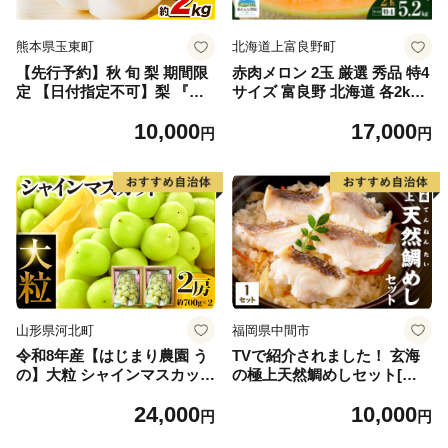
熊本県玉東町
北海道上富良野町
【先行予約】秋 旬 梨 期間限
赤肉メロン 2玉 厳選 秀品 特4
定 【日付指定不可】梨 『松
サイズ 富良野 北海道 各2kg
田農園』の くまもと 梨 たっ
～2.6kg 2玉 セット ファーム
10,000
17,000
ぷり 約2kg 5-7玉前後 《7月
富良野 メロン めろん 果物 く
円
円
下旬-9月末頃出荷》 予約 受
だもの フルーツ デザート 旬
付中 熊本県玉名郡玉東町『松
の果物 旬のフルーツ
田農園』なし 果物 スイーツ
フルーツ デザート スムージ
ー SDG`s
山形県河北町
福岡県中間市
令和8年産【はじまり農園 う
TVで紹介されました！ 玄海
の】大粒 シャインマスカット
の極上天然鯛めしセット[鯛
２房（約700g×2房） 山形県
の切身、だし汁、鯛茶漬け用
24,000
10,000
河北町産 【河北町観光物産協
だし]【010-0001】
円
円
会】 ka002-004-r8