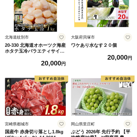
ム 愛南町 愛媛県
北海道紋別市
大阪府貝塚市
20-330 北海道オホーツク海産
ワケあり水なす２０個
ホタテ玉冷バラエティサイズ
20,000
(1kg)｜ 訳あり サイズ不揃い
円
20,000
円
宮崎県都城市
岡山県里庄町
国産牛 赤身切り落とし1.8kg
ぶどう 2026年 先行予約 【平