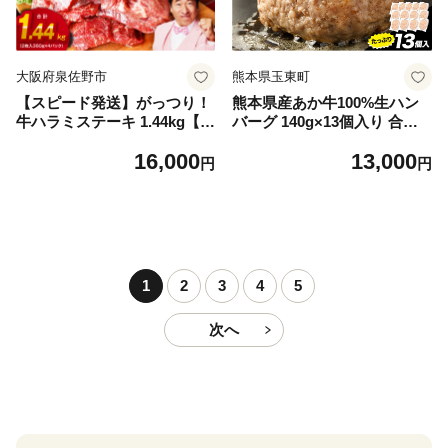
大阪府泉佐野市
熊本県玉東町
【スピード発送】がっつり！
熊本県産あか牛100%生ハン
牛ハラミステーキ 1.44kg【氷
バーグ 140g×13個入り 合計1
温熟成×特製ダレ 小分け 360
820g 1.82kg以上《30日以内
16,000
13,000
g×4パック 牛肉 すてーき 焼
に出荷予定(土日祝除く)》熊
円
円
くだけ 味付き 訳あり 不揃い
本県産あか牛 バイキングベー
焼肉 BBQ】
カリー 冷凍
1
2
3
4
5
次へ