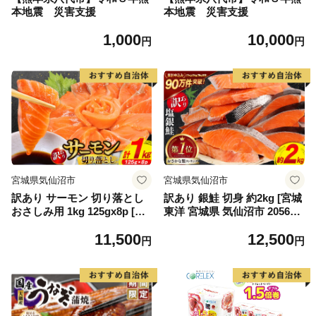
本地震 災害支援
本地震 災害支援
1,000
10,000
円
円
宮城県気仙沼市
宮城県気仙沼市
訳あり サーモン 切り落とし
訳あり 銀鮭 切身 約2kg [宮城
おさしみ用 1kg 125gx8p [足
東洋 宮城県 気仙沼市 205649
利本店 宮城県 気仙沼市 2056
91] 鮭 魚介類 海鮮 訳アリ 規
11,500
12,500
4313] 魚 魚介類 鮭 お刺し身
格外 不揃い さけ サケ 鮭切身
円
円
刺し身 刺身 生 生食 個包装
シャケ 切り身 冷凍 家庭用 お
チリ銀鮭 銀鮭 海鮮 海鮮丼 魚
かず 弁当 支援 サーモン 銀鮭
介
切り身 魚 わけあり