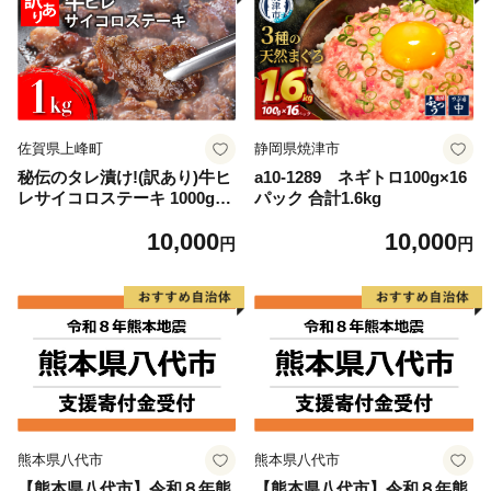
佐賀県上峰町
静岡県焼津市
秘伝のタレ漬け!(訳あり)牛ヒ
a10-1289 ネギトロ100g×16
レサイコロステーキ 1000g
パック 合計1.6kg
【B-1098-AS】
10,000
10,000
円
円
熊本県八代市
熊本県八代市
【熊本県八代市】令和８年熊
【熊本県八代市】令和８年熊