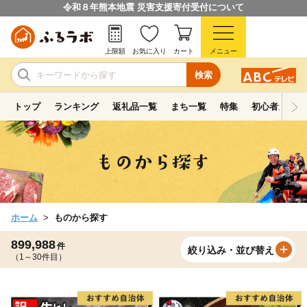
令和８年熊本地震 災害支援寄付受付について
上限額
お気に入り
カート
メニュー
検索
トップ
ランキング
返礼品一覧
まち一覧
特集
初心者ガイド
ホーム
ものから探す
899,988
件
絞り込み・並び替え
（1～30件目）