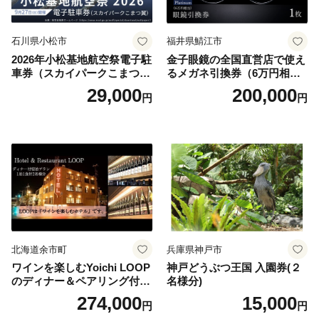
石川県小松市
福井県鯖江市
2026年小松基地航空祭電子駐
金子眼鏡の全国直営店で使え
車券（スカイパークこまつ
るメガネ引換券（6万円相
翼） 駐車場 シャトルバスの
当） Platinum
29,000
200,000
円
円
りばすぐ 石川県 小松市
北海道余市町
兵庫県神戸市
ワインを楽しむYoichi LOOP
神戸どうぶつ王国 入園券(２
のディナー＆ペアリング付宿
名様分)
泊プラン＜デラックスツイン
274,000
15,000
円
円
＞