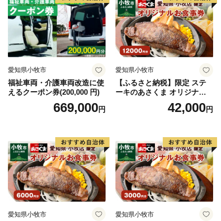
愛知県小牧市
愛知県小牧市
福祉車両・介護車両改造に使
【ふるさと納税】限定 ステ
えるクーポン券(200,000 円)
ーキのあさくま オリジナル
お食事券 12000円 お好きなメ
669,000
42,000
円
円
ニュー 好きなだけ コーンス
ープ カレー サラダ プリン ソ
フトクリーム デザート 愛知
県 小牧店 小牧市 チケット 送
料無料
愛知県小牧市
愛知県小牧市