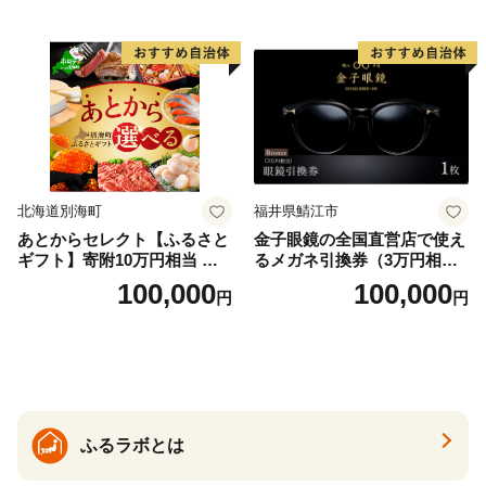
北海道別海町
福井県鯖江市
あとからセレクト【ふるさと
金子眼鏡の全国直営店で使え
ギフト】寄附10万円相当 あ
るメガネ引換券（3万円相
とから選べる！ ギフト いく
当） Bronze
100,000
100,000
円
円
ら ほたて 海鮮 牛肉 別海町
ケーキ アイス （ 後から 選べ
る カタログ カタログポイン
ト カタログギフト あとから
カタログ あとからカタログ
ポイント あとからカタログ
ギフト ふるさと納税 ）
ふるラボとは