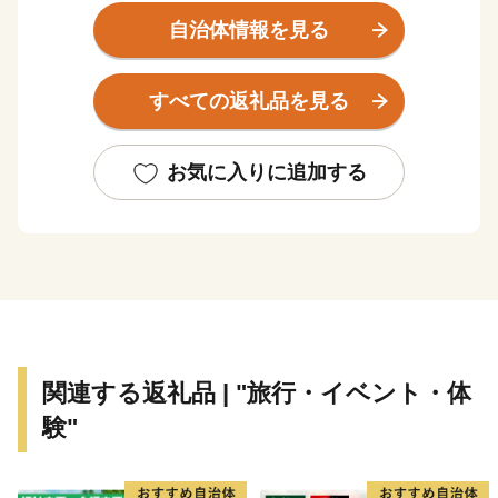
に包まれた湯と山の町です。町の主な産業は「観光」と
自治体情報を見る
「農林業」です。
観光では、世界屈指のラドン含有量を誇り、古くから湯
すべての返礼品を見る
治の名湯として親しまれる「三朝温泉」や、国宝・投入
堂で知られる霊峰「三徳山」を有しています。
これらは日本遺産にも認定された本町が誇るべき資源で
お気に入りに追加する
あり、訪れる方々の心を深く癒やす場所として恵みをも
たらしています。
農林業では、この豊かな自然環境を最大限にいかし、三
朝の地の清らかな水と土壌が育む「三朝米」や希少な
「神倉大豆」などが作られています。
自然の恵みそのままの美味しさが詰まった、本町ならで
はの農産物に大きな注目が集まっています。
関連する返礼品 | "旅行・イベント・体
験"