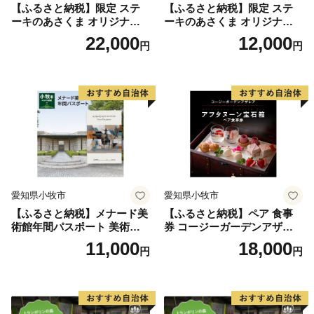
【ふるさと納税】限定 ステ
【ふるさと納税】限定 ステ
ーキのあさくま オリジナル
ーキのあさくま オリジナル
お食事券 6000円 お好きなメ
お食事券 3000円 お好きなメ
22,000
12,000
円
円
ニュー 好きなだけ コーンス
ニュー 好きなだけ コーンス
ープ カレー サラダ プリン ソ
ープ カレー サラダ プリン ソ
フトクリーム デザート 愛知
フトクリーム デザート 愛知
県 小牧店 小牧市 チケット 送
県 小牧店 小牧市 チケット 送
料無料
料無料
愛知県小牧市
愛知県小牧市
【ふるさと納税】メナード美
【ふるさと納税】ペア 食事
術館年間パスポート 美術館
券 コージーガーデンアザレ
メナード アート
ア アフタヌーン宝石箱 ホテ
11,000
18,000
円
円
ル特製 デザート 6種類 サン
ドウィッチ コーヒー または
紅茶 スイーツ アフタヌーン
ティー チケット 券 2名様分
お祝 誕生日 記念日 名鉄小牧