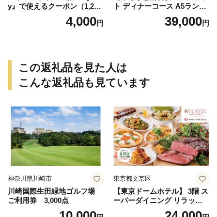
y』で使えるクーポン（1,200
ト ディナーコース A5ランク
円）
飛騨牛 コース 記念日 お誕生
4,000
39,000
円
円
日 特別な日 完全個室 ノンア
ルコール スパークリングワ
イン 1本付き デザート ドリ
ンク セレブレ お食事券 愛知
県 小牧市 送料無料
この返礼品を見た人は
こんな返礼品も見ています
神奈川県川崎市
東京都文京区
川崎国際生田緑地ゴルフ場
【東京ドームホテル】 3階 ス
ご利用券 3,000点
ーパーダイニング リラッサ
ランチブッフェ お食事券 大
10,000
24,000