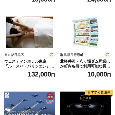
円
円
人1名様分 関東 東京 ご利用
券 ランチ 昼食 食事券 レスト
ラン ブッフェ 東京都 お食事
券
東京都目黒区
群馬県長野原町
ウェスティンホテル東京
北軽井沢・八ッ場ダム周辺ほ
『ル・スパ・パリジエン』選
か町内各所で利用可能な長野
べるボディセラピー90分/1名
原町ふるさと感謝券（3,000
132,000
10,000
円
円
円分）【トラベル 観光 旅行
お土産 群馬県 長野原町 北軽
井沢】