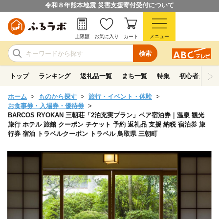
令和８年熊本地震 災害支援寄付受付について
上限額
お気に入り
カート
メニュー
検索
トップ
ランキング
返礼品一覧
まち一覧
特集
初心者ガイド
ホーム
ものから探す
旅行・イベント・体験
お食事券・入場券・優待券
BARCOS RYOKAN 三朝荘「2泊充実プラン」ペア宿泊券｜温泉 観光
旅行 ホテル 旅館 クーポン チケット 予約 返礼品 支援 納税 宿泊券 旅
行券 宿泊 トラベルクーポン トラベル 鳥取県 三朝町