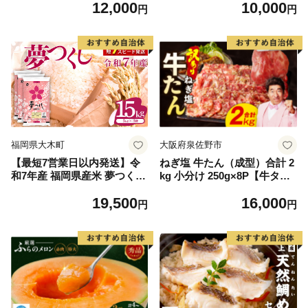
12,000
10,000
毛和牛 ブランド牛 九州 ハン
円
円
バーグ 牛肉 豚肉 国産 お弁当
おかず 惣菜 おすすめ 人気】
(H083106)
福岡県大木町
大阪府泉佐野市
【最短7営業日以内発送】令
ねぎ塩 牛たん（成型）合計 2
和7年産 福岡県産米 夢つくし
kg 小分け 250g×8P【牛タン
15kg 精米 ※北海道・沖縄・
牛肉 焼肉用 薄切り 訳あり サ
19,500
16,000
離島は配送不可
イズ不揃い】
円
円