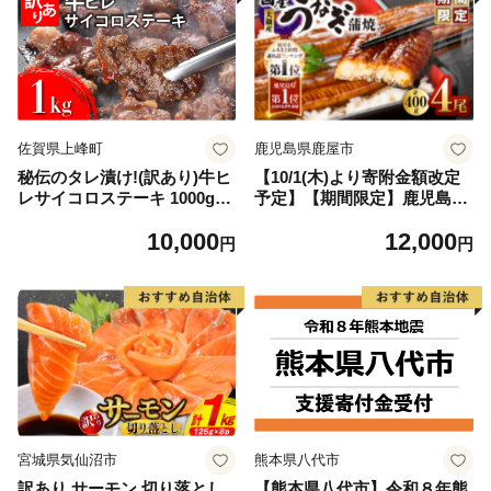
佐賀県上峰町
鹿児島県鹿屋市
秘伝のタレ漬け!(訳あり)牛ヒ
【10/1(木)より寄附金額改定
レサイコロステーキ 1000g
予定】【期間限定】鹿児島県
【B-1098-AS】
大隅産うなぎ蒲焼4尾（400
10,000
12,000
g） KN007-023
円
円
宮城県気仙沼市
熊本県八代市
訳あり サーモン 切り落とし
【熊本県八代市】令和８年熊