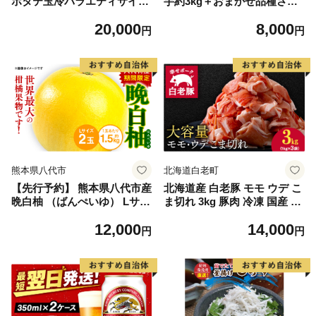
ホタテ玉冷バラエティサイズ
芋約3kg＋おまかせ品種さつ
(1kg)｜ 訳あり サイズ不揃い
まいも 合計約3.2kg｜さつ
20,000
8,000
まいも サツマイモ さつま芋
円
円
焼き芋 やきいも 冷凍 冷凍焼
き芋 訳あり 訳アリ 紅はるか
茨城県 行方市(EY-25)
熊本県八代市
北海道白老町
【先行予約】 熊本県八代市産
北海道産 白老豚 モモ ウデ こ
晩白柚 （ばんぺいゆ） Lサイ
ま切れ 3kg 豚肉 冷凍 国産 ス
ズ 2玉 柑橘 みかん 果物 くだ
ライス 切り落とし 小間切れ
12,000
14,000
もの フルーツ おやつ 特産 熊
こまぎれ 細切れ
円
円
本県 八代市 【2026年12月上
旬より順次発送】