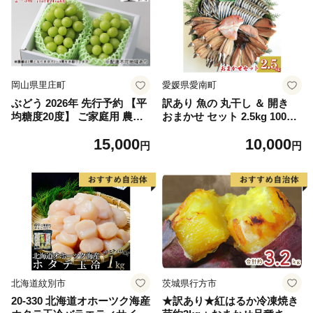
岡山県里庄町
愛媛県愛南町
ぶどう 2026年 先行予約 【平
訳あり 魚の 丸干し ＆ 開き
均糖度20度】 ご家庭用 農家
おまかせ セット 2.5kg 10000
こだわりの シャイン マスカ
円 魚 海鮮 干物 無添加 ひも
15,000
10,000
ット 2～3房 合計約1.2kg ブ
の ひらき 詰め合わせ 冷凍 丸
円
円
ドウ 葡萄 岡山県産 国産 フル
干し 鯵 アジ 鯖 さば サバ 鰹
ーツ 果物 【 Nini farm 農家
かつお カツオ 鯛 たい タイ
直送 】
鰯 いわし イワシ 切り身 おつ
まみ おかず 惣菜 人気 珍味
グルメ 規格外 国産 新鮮 魚介
天然 乾き物 乾物 酒のあて 旬
季節 お中元 お歳暮 母の日 父
の日 武久海産 愛南町 愛媛県
北海道紋別市
茨城県行方市
20-330 北海道オホーツク海産
★訳あり★紅はるか冷凍焼き