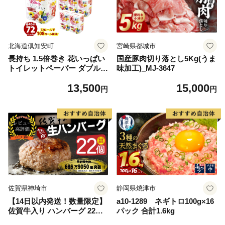
北海道倶知安町
宮崎県都城市
長持ち 1.5倍巻き 花いっぱい
国産豚肉切り落とし5Kg(うま
トイレットペーパー ダブル 4
味加工)_MJ-3647
5ｍ 計72ロール 全18種 花柄
13,500
15,000
プリント ハーブ 香り付き 日
円
円
本製 まとめ買い 防災 常備品
ペーパー エコ 日用雑貨 消耗
品 備蓄 送料無料 北海道 倶知
安町 日用品
佐賀県神埼市
静岡県焼津市
【14日以内発送！数量限定】
a10-1289 ネギトロ100g×16
佐賀牛入り ハンバーグ 22個
パック 合計1.6kg
2.6kg(120g×22個)【佐賀牛 黒