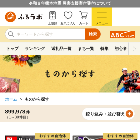
令和８年熊本地震 災害支援寄付受付について
上限額
お気に入り
カート
メニュー
検索
トップ
ランキング
返礼品一覧
まち一覧
特集
初心者ガイド
ホーム
ものから探す
899,978
件
絞り込み・並び替え
（1～30件目）