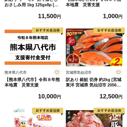
おさしみ用 1kg 125gx8p [足
本地震 災害支援
利本店 宮城県 気仙沼市 2056
11,500
1,000
4313] 魚 魚介類 鮭 お刺し身
円
円
刺し身 刺身 生 生食 個包装
チリ銀鮭 銀鮭 海鮮 海鮮丼 魚
介
熊本県八代市
宮城県気仙沼市
【熊本県八代市】令和８年熊
訳あり 銀鮭 切身 約2kg [宮城
本地震 災害支援
東洋 宮城県 気仙沼市 205649
91] 鮭 魚介類 海鮮 訳アリ 規
10,000
12,500
格外 不揃い さけ サケ 鮭切身
円
円
シャケ 切り身 冷凍 家庭用 お
かず 弁当 支援 サーモン 銀鮭
切り身 魚 わけあり