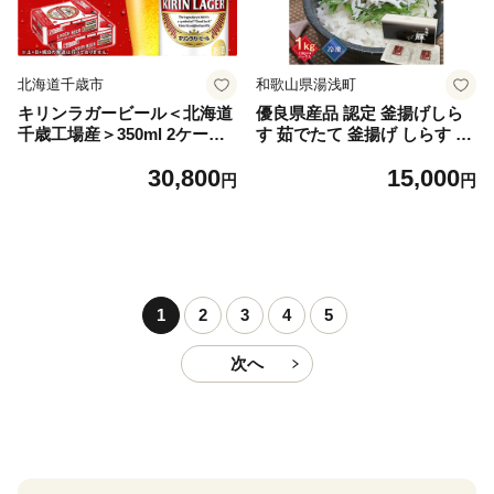
北海道千歳市
和歌山県湯浅町
キリンラガービール＜北海道
優良県産品 認定 釜揚げしら
千歳工場産＞350ml 2ケース
す 茹でたて 釜揚げ しらす 無
（48本）
着色 安心 安全 赤穂の塩 新鮮
30,800
15,000
国産 海の幸 海鮮 魚介 紀州湯
円
円
浅湾直送 まるとも海産 お取
り寄せ 和歌山県 湯浅町 送料
無料_C6035n
1
2
3
4
5
次へ