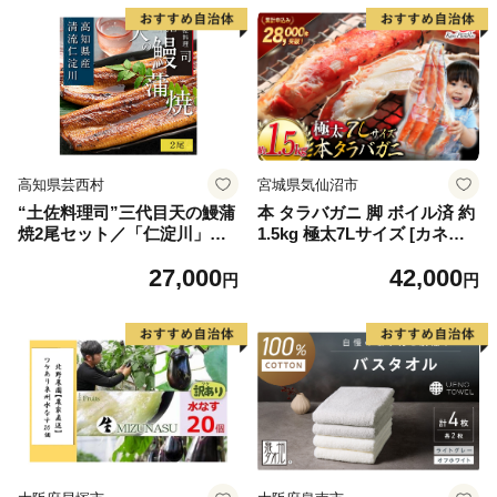
高知県芸西村
宮城県気仙沼市
“土佐料理司”三代目天の鰻蒲
本 タラバガニ 脚 ボイル済 約
焼2尾セット／「仁淀川」水
1.5kg 極太7Lサイズ [カネダ
系の地下水使用 完全無投薬養
イ 宮城県 気仙沼市 2056432
27,000
42,000
殖 国産・高知県産〈高知市共
6] カニ かに 蟹 たらばがに た
円
円
通返礼品〉うなぎ 真空パック
らば蟹 タラバ蟹 たらば タラ
（ウナギう・たれセット）
バ ボイル