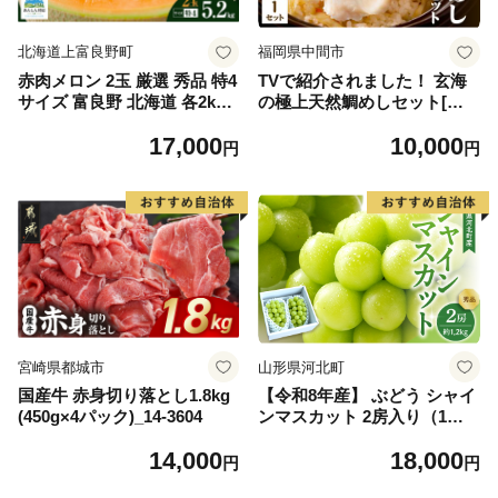
北海道上富良野町
福岡県中間市
赤肉メロン 2玉 厳選 秀品 特4
TVで紹介されました！ 玄海
サイズ 富良野 北海道 各2kg
の極上天然鯛めしセット[鯛
～2.6kg 2玉 セット ファーム
の切身、だし汁、鯛茶漬け用
17,000
10,000
富良野 メロン めろん 果物 く
だし]【010-0001】
円
円
だもの フルーツ デザート 旬
の果物 旬のフルーツ
宮崎県都城市
山形県河北町
国産牛 赤身切り落とし1.8kg
【令和8年産】 ぶどう シャイ
(450g×4パック)_14-3604
ンマスカット 2房入り（1房6
00g前後） 秀品 山形県河北町
14,000
18,000
産【山形eLab】 ka074-023-r
円
円
8