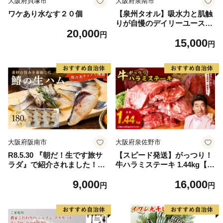
大阪府貝塚市
大阪府泉南市
ワケあり水なす２０個
【泉州タオル】吸水力と肌触
りが自慢のデイリーユースバ
20,000
スタオル オフホワイト・ライ
円
15,000
トグレー 4枚【配送不可地
円
域：北海道・沖縄・離島】
【039D-268】
大阪府阪南市
大阪府泉佐野市
R8.5.30 『朝だ！生です旅サ
【スピード発送】がっつり！
ラダ』で紹介されました！朝
牛ハラミステーキ 1.44kg【氷
日放送（ABCテレビ） 鰆の
温熟成×特製ダレ 小分け 360
9,000
16,000
生ハム ×3パック（1パックあ
g×4パック 牛肉 すてーき 焼
円
円
たり、約15g × 約4枚入）さ
くだけ 味付き 訳あり 不揃い
わら 燻製 熟成
焼肉 BBQ】