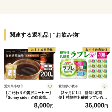
平日8:30～17:00
Email：shimanto@furusato-city.com
・返礼品・お届けの時期はこちら
株式会社 本気モード
関連する返礼品 | "お飲み物"
電話：0875-24-8056
平日8:30～17:00
Email：shimanto@furusato-city.com
愛知県小牧市
愛知県小牧市
【こだわりの贅沢コーヒー】
【2ヶ月に1回 計3回定期
「Sunny side」の自家焙煎珈
便】植物性乳酸菌ラブレW
琲こまきブレンド（200g）
プレーン36本（計108本）
8,000
36,000
円
円