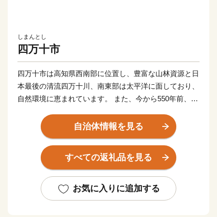
しまんとし
四万十市
四万十市は高知県西南部に位置し、豊富な山林資源と日
本最後の清流四万十川、南東部は太平洋に面しており、
自然環境に恵まれています。 また、今から550年前、前
関白一条教房公が応仁の乱を避けてこの地に下向し、京
都を模したまちづくりを始めたことから、「土佐の小京
自治体情報を見る
都」と呼ばれています。
すべての返礼品を見る
【お問い合わせはこちら】
・申込・書類・ご入金方法はこちら
お気に入りに追加する
株式会社 本気モード
電話：0875-24-8056