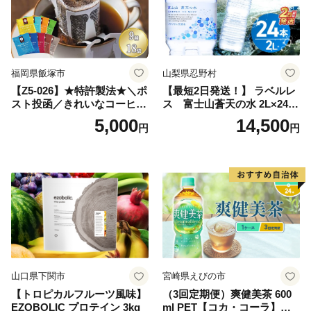
日本 ふかむし茶 ふかむし 家
庭用 自宅用 ちゃ りょくちゃ
ふかむしちゃ 急須 甘み 川崎
町 送料無料
福岡県飯塚市
山梨県忍野村
【Z5-026】★特許製法★＼ポ
【最短2日発送！】 ラベルレ
スト投函／きれいなコーヒー
ス 富士山蒼天の水 2L×24本
ドリップバッグ9種セット(18
（4ケース）※離島不可 天然
5,000
14,500
円
円
袋)ゆうパケットでお届け！
水 ミネラルウォーター 水 ペ
ットボトル 2000ml バナジウ
ム天然水 飲料水 軟水 鉱水 国
産 シリカ ミネラル 美容 備蓄
防災 長期保存 富士山 山梨県
忍野村
山口県下関市
宮崎県えびの市
【トロピカルフルーツ風味】
（3回定期便）爽健美茶 600
EZOBOLIC プロテイン 3kg
ml PET【コカ・コーラ】ペ