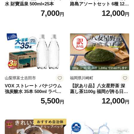
水 財寶温泉 500ml×25本
路島アソートセット 6種 120
袋 飲み比べ コーヒー
7,000
12,000
円
円
山梨県富士吉田市
福岡県川崎町
VOX ストレート バナジウム
【訳あり品】八女星野茶 深
強炭酸水 35本 500ml ラベル
蒸し茶1100g 福岡が誇る日本
レス【富士吉田市限定カート
茶_ 訳アリ 常温 お茶 茶袋 常
5,500
12,000
円
円
ン】
備品 おちゃ ocha 茶葉 緑茶
飲料 飲み物 八女 茶 日本茶
深むし茶 深蒸し 訳あり お茶
っぱ tea 八女茶 お手軽 簡単
小分け お土産 お取り寄せ グ
ルメ 福岡 九州 福岡県 国産