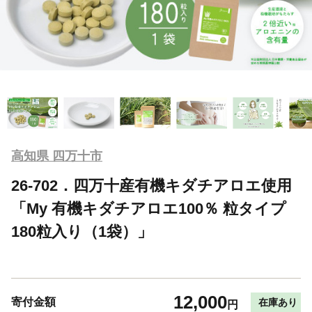
高知県 四万十市
26-702．四万十産有機キダチアロエ使用
「My 有機キダチアロエ100％ 粒タイプ
180粒入り（1袋）」
12,000
寄付金額
在庫あり
円