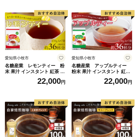
愛知県小牧市
愛知県小牧市
名糖産業 レモンティー 粉
名糖産業 アップルティー
末 果汁 インスタント 紅茶 ビ
粉末 果汁 インスタント 紅茶
タミンC 袋 ロングセラー 粉
ティー ビタミンC 袋 ロング
22,000
22,000
円
円
末飲料 粉末茶 簡単 手軽 ホッ
セラー 粉末飲料 粉末茶 簡単
ト アイス
手軽 ホット アイス