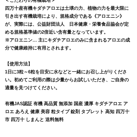
＜こだわりの有機栽培＞
四万十産有機キダチアロエは土壌の力、植物の力を最大限に
引き出す有機栽培により、規格成分である《アロエニン》
が、実際には、公益財団法人 日本健康・栄養食品協会が定
める規格基準値の2倍近い含有量となっています。
※アロエニン… 主にキダチアロエのみに含まれるアロエの成
分で健康維持に有用とされます。
【使用方法】
1日に3粒～6粒を目安に水などと一緒にお召し上がりくださ
い。初めてご利用の際は少量からお試しいただき、ご自身の
適量を見つけてください。
有機JAS認証 有機 高品質 無添加 国産 濃厚 キダチアロエ ア
ロエ あろえ 健康 美容 粒タイプ 錠剤 タブレット 高知 四万十
市 四万十 しまんと 送料無料