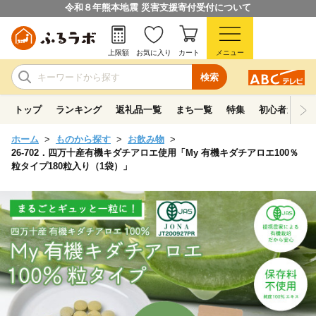
令和８年熊本地震 災害支援寄付受付について
上限額
お気に入り
カート
メニュー
検索
トップ
ランキング
返礼品一覧
まち一覧
特集
初心者ガイド
ホーム
ものから探す
お飲み物
26-702．四万十産有機キダチアロエ使用「My 有機キダチアロエ100％
粒タイプ180粒入り（1袋）」