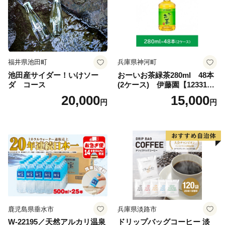
福井県池田町
兵庫県神河町
池田産サイダー！いけソー
おーいお茶緑茶280ml 48本
ダ コース
(2ケース) 伊藤園【123317
3】
20,000
15,000
円
円
鹿児島県垂水市
兵庫県淡路市
W-22195／天然アルカリ温泉
ドリップバッグコーヒー 淡