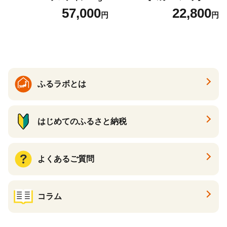
ットボトル 1ケース(24本) 定
57,000
22,800
円
円
期便 3回(72本) セット お茶
カフェインゼロ ノンカフェ
イン ハトムギ ブレンド茶 宮
崎県 えびの市 送料無料
ふるラボとは
はじめてのふるさと納税
よくあるご質問
コラム