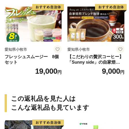
愛知県小牧市
愛知県小牧市
フレッシュスムージー 8個
【こだわりの贅沢コーヒー】
セット
「Sunny side」の自家焙煎珈
琲ブレンド珈琲飲み比べセッ
19,000
9,000
円
円
ト（300g）
この返礼品を見た人は
こんな返礼品も見ています