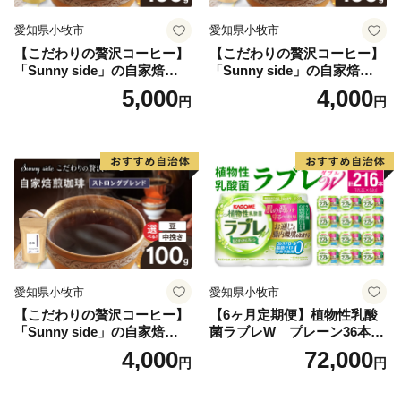
愛知県小牧市
愛知県小牧市
【こだわりの贅沢コーヒー】
【こだわりの贅沢コーヒー】
「Sunny side」の自家焙煎珈
「Sunny side」の自家焙煎珈
琲こまきブレンド（100g）
琲サニーブレンド（100g）
5,000
4,000
円
円
愛知県小牧市
愛知県小牧市
【こだわりの贅沢コーヒー】
【6ヶ月定期便】植物性乳酸
「Sunny side」の自家焙煎珈
菌ラブレW プレーン36本
琲ストロングブレンド（100
（計216本）
4,000
72,000
円
円
g）