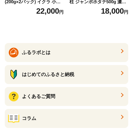
(200g×2パック) イクラ 小分
柱 ジャンボホタテ500g 濃厚
け いくら醤油漬 鮭いくら い
な旨味と甘み （ほたて ホタ
22,000
18,000
円
円
くら醤油漬け 鮭 鮭卵 ikura
テ 帆立 貝柱 ホタテ貝柱 大玉
醤油いくら 冷凍いくら いく
大粒 北海道 別海 野付 ふるさ
ら北海道 醤油鮭いくら 人気
と納税）
大好評品 北海道 白糠町
ふるラボとは
はじめてのふるさと納税
よくあるご質問
コラム