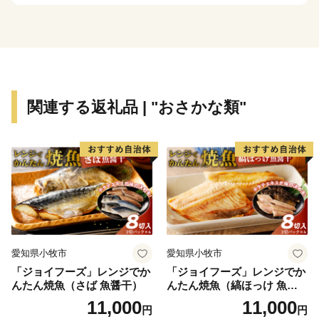
応援よろしくお願いいたします！
関連する返礼品 | "おさかな類"
愛知県小牧市
愛知県小牧市
「ジョイフーズ」レンジでか
「ジョイフーズ」レンジでか
んたん焼魚（さば 魚醤干）
んたん焼魚（縞ほっけ 魚醤
干）
11,000
11,000
円
円