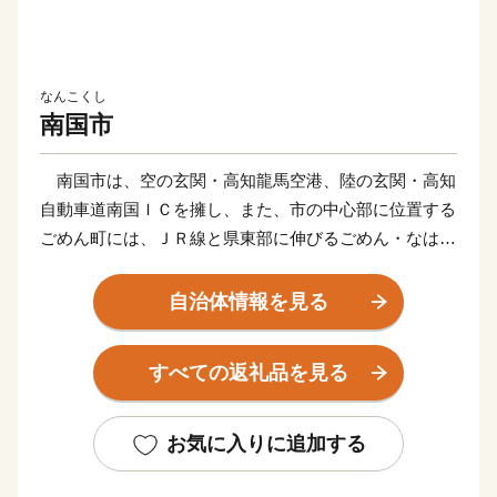
なんこくし
南国市
南国市は、空の玄関・高知龍馬空港、陸の玄関・高知
自動車道南国ＩＣを擁し、また、市の中心部に位置する
ごめん町には、ＪＲ線と県東部に伸びるごめん・なはり
線が連結する「ごめん駅」や、高知のお城下へと走る路
面電車の始発駅「ごめん町駅」などがあり、土佐の旅の
自治体情報を見る
玄関口として大きな役割を果たしています。
かつて土佐の国庁として栄えてきたこの街には、いに
すべての返礼品を見る
しえの息吹を伝える多くの歴史遺産が点在し、土佐の稲
作発祥の地と言われる高知平野では、全国一早い新米や
日本一の施設園芸野菜などが、豊かな食の実りを育んで
お気に入りに追加する
います。