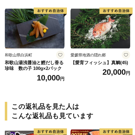
フーズ 魚貝類 お取り寄せ お
取り寄せグルメ 魚醤 ナンプ
ラー 愛知県 小牧市 冷凍 送料
無料
和歌山県白浜町
愛媛県地酒の隠れ郷
和歌山湯浅醤油と鰹だし香る
【愛育フィッシュ】真鯛(45)
珍味 数の子 100g×2パック
20,000
円
10,000
円
この返礼品を見た人は
こんな返礼品も見ています