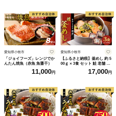
愛知県小牧市
愛知県小牧市
「ジョイフーズ」レンジでか
【ふるさと納税】釜めし 約 5
んたん焼魚（赤魚 魚醤干）
00ｇ × 3食 セット 鮭 老舗 急
速冷凍 レンチン 時短 簡単調
11,000
17,000
円
円
理 食品 加工品 海鮮 手作り
ほくほく ご飯 お弁当 おにぎ
り お茶漬け お取り寄せ お取
り寄せグルメ 愛知県 小牧市
送料無料