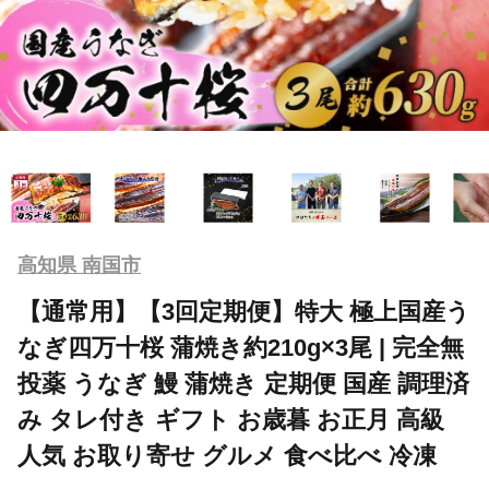
高知県 南国市
【通常用】【3回定期便】特大 極上国産う
なぎ四万十桜 蒲焼き約210g×3尾 | 完全無
投薬 うなぎ 鰻 蒲焼き 定期便 国産 調理済
み タレ付き ギフト お歳暮 お正月 高級
人気 お取り寄せ グルメ 食べ比べ 冷凍