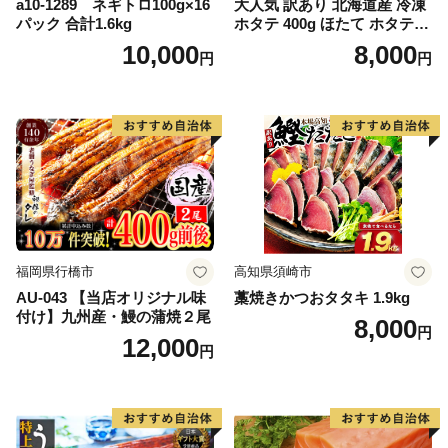
a10-1289 ネギトロ100g×16
大人気 訳あり 北海道産 冷凍
パック 合計1.6kg
ホタテ 400g ほたて ホタテ
帆立 貝柱 海鮮 魚介類 刺身
10,000
8,000
円
円
大粒 天然 海鮮 ランキング 大
人気 人気 おすすめ 訳あり ）
福岡県行橋市
高知県須崎市
AU-043 【当店オリジナル味
藁焼きかつおタタキ 1.9kg
付け】九州産・鰻の蒲焼２尾
8,000
円
12,000
円