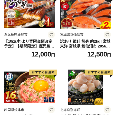
鹿児島県鹿屋市
宮城県気仙沼市
【10/1(木)より寄附金額改定
訳あり 銀鮭 切身 約2kg [宮城
予定】【期間限定】鹿児島県
東洋 宮城県 気仙沼市 205649
大隅産うなぎ蒲焼4尾（400
91] 鮭 魚介類 海鮮 訳アリ 規
12,000
12,500
円
円
g） KN007-023
格外 不揃い さけ サケ 鮭切身
シャケ 切り身 冷凍 家庭用 お
かず 弁当 支援 サーモン 銀鮭
切り身 魚 わけあり
静岡県焼津市
北海道別海町