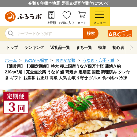
令和８年熊本地震 災害支援寄付受付について
上限額
お気に入り
カート
メニュー
検索
トップ
ランキング
返礼品一覧
まち一覧
特集
初心者ガイド
ホーム
ものから探す
おさかな類
うなぎ・穴子・鱧
【通常用】【3回定期便】特大 極上国産うなぎ四万十桜 蒲焼き約
210g×3尾 | 完全無投薬 うなぎ 鰻 蒲焼き 定期便 国産 調理済み タレ付
き ギフト お歳暮 お正月 高級 人気 お取り寄せ グルメ 食べ比べ 冷凍