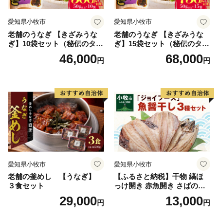
愛知県小牧市
愛知県小牧市
老舗のうなぎ 【きざみうな
老舗のうなぎ 【きざみうな
ぎ】10袋セット（秘伝のタレ
ぎ】15袋セット（秘伝のタレ
付）
付）
46,000
68,000
円
円
愛知県小牧市
愛知県小牧市
老舗の釜めし 【うなぎ】
【ふるさと納税】干物 縞ほ
３食セット
っけ開き 赤魚開き さばの開
き 魚醤干し 3種 セット 詰め
29,000
13,000
円
円
合わせ 魚 おかず 肉厚 おいし
い さば 赤魚 縞ホッケ ジョイ