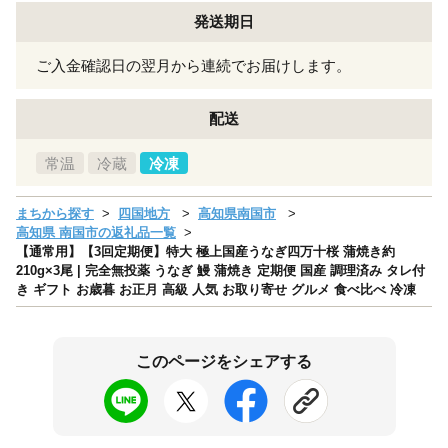
発送期日
ご入金確認日の翌月から連続でお届けします。
配送
常温
冷蔵
冷凍
まちから探す
四国地方
高知県南国市
高知県 南国市の返礼品一覧
【通常用】【3回定期便】特大 極上国産うなぎ四万十桜 蒲焼き約
210g×3尾 | 完全無投薬 うなぎ 鰻 蒲焼き 定期便 国産 調理済み タレ付
き ギフト お歳暮 お正月 高級 人気 お取り寄せ グルメ 食べ比べ 冷凍
このページをシェアする