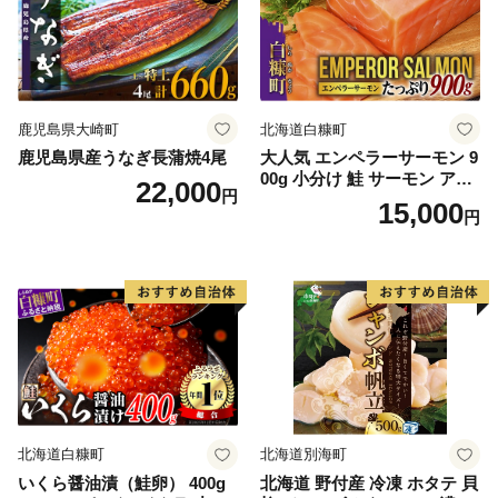
鹿児島県大崎町
北海道白糠町
鹿児島県産うなぎ長蒲焼4尾
大人気 エンペラーサーモン 9
00g 小分け 鮭 サーモン アト
22,000
円
ランティックサーモン 水産
15,000
円
庁長官賞 受賞 さけ シャケ し
ゃけ sake カルパッチョ ソテ
ー レアステーキ 人気 高級 大
満足 美味しい 贈答 生食用 刺
身 お刺身 刺し身 魚介類 海鮮
冷凍 厚切り 薄切り ふるさと
納税 ふるさとチョイス チョ
イス 北海道 白糠町
北海道白糠町
北海道別海町
いくら醤油漬（鮭卵） 400g
北海道 野付産 冷凍 ホタテ 貝