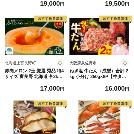
19,000
19,500
もの 果実 旬の果物 旬のフル
離島は配送不可
円
円
ーツ 香川 香川県 東かがわ市
北海道上富良野町
大阪府泉佐野市
赤肉メロン 2玉 厳選 秀品 特4
ねぎ塩 牛たん（成型）合計 2
サイズ 富良野 北海道 各2kg
kg 小分け 250g×8P【牛タン
～2.6kg 2玉 セット ファーム
牛肉 焼肉用 薄切り 訳あり サ
17,000
16,000
富良野 メロン めろん 果物 く
イズ不揃い】
円
円
だもの フルーツ デザート 旬
の果物 旬のフルーツ