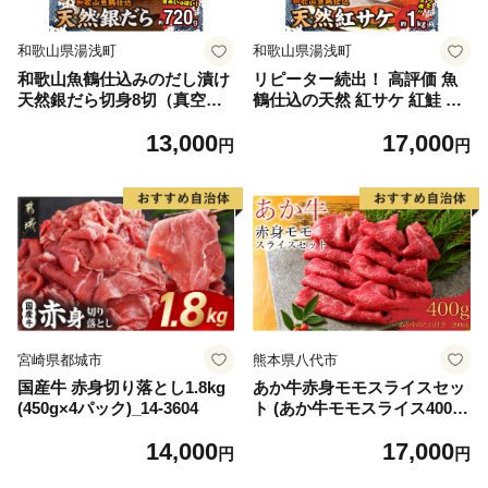
和歌山県湯浅町
和歌山県湯浅町
和歌山魚鶴仕込みのだし漬け
リピーター続出！ 高評価 魚
天然銀だら切身8切（真空パ
鶴仕込の天然 紅サケ 紅鮭 鮭
ック入） 約720g 小分け 独自
サーモン 切身 切り身 約1kg
13,000
17,000
製法 良質な脂 ふっくら 柔ら
レビュー高評価 小分け 真空
円
円
かい 身質 甘み 旨味 白身魚の
パック 梅酒 真昆布 使用 だし
トロ 梅酒 北海道南産 真こん
まろやか 天然 鮭 魚 海の幸
ぶ だし漬け 煮付け ムニエル
海鮮 魚介 食品 食べ物 おかず
味噌漬け 鍋物 冷凍 湯浅町 送
お弁当 水産加工品 冷凍 グル
料無料_G7334
メ お取り寄せ 和歌山県 湯浅
町 送料無料_G7317
宮崎県都城市
熊本県八代市
国産牛 赤身切り落とし1.8kg
あか牛赤身モモスライスセッ
(450g×4パック)_14-3604
ト (あか牛モモスライス400
g、あか牛のたれ200ml付き)
14,000
17,000
円
円