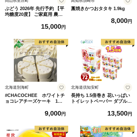
岡山県里庄町
高知県須崎市
ぶどう 2026年 先行予約 【平
藁焼きかつおタタキ 1.9kg
均糖度20度】 ご家庭用 農家
8,000
こだわりの シャイン マスカ
円
15,000
ット 2～3房 合計約1.2kg ブ
円
ドウ 葡萄 岡山県産 国産 フル
ーツ 果物 【 Nini farm 農家
直送 】
北海道別海町
北海道倶知安町
#CHACOCHEE ホワイトチ
長持ち 1.5倍巻き 花いっぱい
ョコレアチーズケーキ 1ホ
トイレットペーパー ダブル 4
ール(直径15cm)（北海道,別
5ｍ 計72ロール 全18種 花柄
9,000
13,500
海町,チーズ,ちーず,チーズケ
プリント ハーブ 香り付き 日
円
円
ーキ,ふるさと納税）
本製 まとめ買い 防災 常備品
ペーパー エコ 日用雑貨 消耗
品 備蓄 送料無料 北海道 倶知
安町 日用品