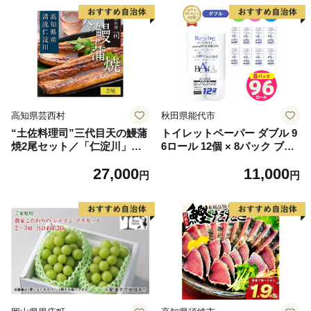
高知県芸西村
秋田県能代市
“土佐料理司”三代目天の鰻蒲
トイレットペーパー ダブル 9
焼2尾セット／「仁淀川」水
6ロール 12個 × 8パック ブラ
系の地下水使用 完全無投薬養
ンカ 再生紙 100％ 芯あり 日
27,000
11,000
殖 国産・高知県産〈高知市共
用品 消耗品 無香料 生活用品
円
円
通返礼品〉うなぎ 真空パック
備蓄 秋田県 能代市 送料無料
（ウナギう・たれセット）
《能代製紙》