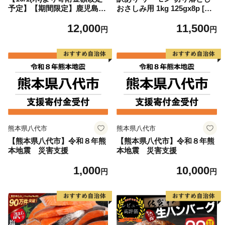
予定】【期間限定】鹿児島県
おさしみ用 1kg 125gx8p [足
大隅産うなぎ蒲焼4尾（400
利本店 宮城県 気仙沼市 2056
12,000
11,500
g） KN007-023
4313] 魚 魚介類 鮭 お刺し身
円
円
刺し身 刺身 生 生食 個包装
チリ銀鮭 銀鮭 海鮮 海鮮丼 魚
介
熊本県八代市
熊本県八代市
【熊本県八代市】令和８年熊
【熊本県八代市】令和８年熊
本地震 災害支援
本地震 災害支援
1,000
10,000
円
円