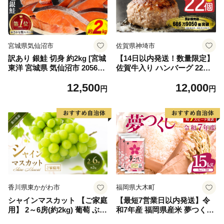
宮城県気仙沼市
佐賀県神埼市
訳あり 銀鮭 切身 約2kg [宮城
【14日以内発送！数量限定】
東洋 宮城県 気仙沼市 205649
佐賀牛入り ハンバーグ 22個
91] 鮭 魚介類 海鮮 訳アリ 規
2.6kg(120g×22個)【佐賀牛 黒
12,500
12,000
格外 不揃い さけ サケ 鮭切身
毛和牛 ブランド牛 九州 ハン
円
円
シャケ 切り身 冷凍 家庭用 お
バーグ 牛肉 豚肉 国産 お弁当
かず 弁当 支援 サーモン 銀鮭
おかず 惣菜 おすすめ 人気】
切り身 魚 わけあり
(H083106)
香川県東かがわ市
福岡県大木町
シャインマスカット 【ご家庭
【最短7営業日以内発送】令
用】 2～6房(約2kg) 葡萄 ぶど
和7年産 福岡県産米 夢つくし
う ブドウ フルーツ 果物 くだ
15kg 精米 ※北海道・沖縄・