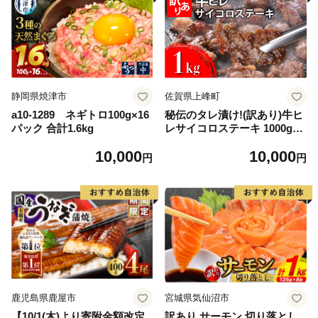
静岡県焼津市
佐賀県上峰町
a10-1289 ネギトロ100g×16
秘伝のタレ漬け!(訳あり)牛ヒ
パック 合計1.6kg
レサイコロステーキ 1000g
【B-1098-AS】
10,000
10,000
円
円
鹿児島県鹿屋市
宮城県気仙沼市
【10/1(木)より寄附金額改定
訳あり サーモン 切り落とし