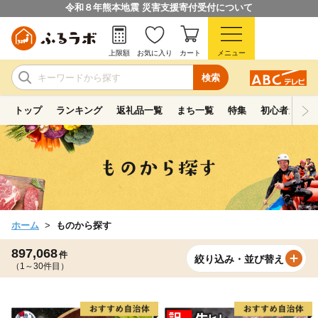
令和８年熊本地震 災害支援寄付受付について
上限額
お気に入り
カート
メニュー
検索
トップ
ランキング
返礼品一覧
まち一覧
特集
初心者ガイド
ホーム
ものから探す
897,068
件
絞り込み・並び替え
（1～30件目）