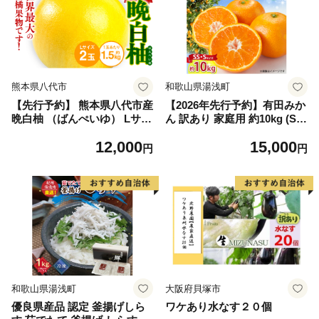
熊本県八代市
和歌山県湯浅町
【先行予約】 熊本県八代市産
【2026年先行予約】有田みか
晩白柚 （ばんぺいゆ） Lサイ
ん 訳あり 家庭用 約10kg (S
ズ 2玉 柑橘 みかん 果物 くだ
S、Sサイズ) みかん 温州みか
12,000
15,000
もの フルーツ おやつ 特産 熊
ん フルーツ 柑橘 果物 果実
円
円
本県 八代市 【2026年12月上
ジューシー 人気 国産 食べ物
旬より順次発送】
和歌山県 湯浅町 送料無料_ZJ
6098
和歌山県湯浅町
大阪府貝塚市
優良県産品 認定 釜揚げしら
ワケあり水なす２０個