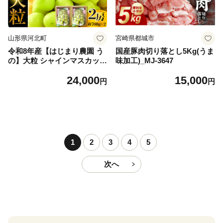
山形県河北町
宮崎県都城市
令和8年産【はじまり農園 う
国産豚肉切り落とし5Kg(うま
の】大粒 シャインマスカット
味加工)_MJ-3647
２房（約700g×2房） 山形県
24,000
15,000
河北町産 【河北町観光物産協
円
円
会】 ka002-004-r8
1
2
3
4
5
次へ