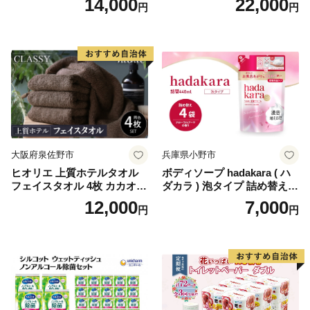
14,000
22,000
円
円
ール×8パック) 開成町 トイレ
ットペーパーダブル 日用品
国産 新生活 ダブル SDGs 備
蓄 防災 エコ 消耗品 生活雑貨
生活用品 無香料 トイレット
ペーパー ダブル といれっと
ぺーぱー トイレ クレシア ト
イレットペーパー [BDBH002
-1]
大阪府泉佐野市
兵庫県小野市
ヒオリエ 上質ホテルタオル
ボディソープ hadakara ( ハ
フェイスタオル 4枚 カカオ
ダカラ ) 泡タイプ 詰め替え 4
【タオル 泉州タオル 吸水 普
40ml×4袋 ボディーソープ 泡
12,000
7,000
円
円
段使い 無地 シンプル 日用品
ボディソープ 泡 日用品 消耗
ふわふわ ふかふか 家族 たお
品 バス用品 大容量 いい 匂い
る 一人暮らし】
ボディ 保湿 LION ライオン
泡石鹸 石鹸 兵庫 兵庫県 小野
市