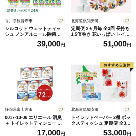
香川県観音寺市
北海道倶知安町
シルコット ウェットティッ
定期便 2ヵ月毎 全3回 長持ち
シュ ノンアルコール除菌詰
1.5倍巻き 花いっぱい トイレ
替（43枚×3P）×24袋 日用品
ットペーパー ダブル 45ｍ 計
39,000
51,000
円
円
おもちゃ 拭き取り 手拭き 外
72ロール 全18種 花柄 プリン
出時 お出かけ時 食事前 緑茶
ト ハーブ 香り付き 日本製 ま
カテキン配合
とめ買い 防災 常備品 ペーパ
ー 消耗品 備蓄 送料無料 北海
道 倶知安町 日用品
静岡県富士宮市
北海道倶知安町
0017-10-06 エリエール 消臭
トイレットペーパー 2種 ボッ
＋ トイレットティシュー し
クスティッシュ 定期便 全3
っかり香るフレッシュクリア
回 日本製 まとめ買い 防災
17,000
53,000
円
円
の香り ダブル 12ロール×6パ
常備品 日用雑貨 消耗品 生活