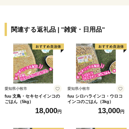
【ふるさと納税の対象となる地方団体の指定について】
四国中央市は、総務大臣よりふるさと納税の対象となる
地方団体に指定されました。
関連する返礼品 | "雑貨・日用品"
今後も適正かつ公正な運営に努めて参りますので、どう
か引き続き四国中央市を応援いただきますようお願い致
します。
愛知県小牧市
愛知県小牧市
fuu 文鳥・セキセイインコの
fuu シロハラインコ・ウロコ
ごはん（5kg）
インコのごはん（3kg）
18,000
13,000
円
円