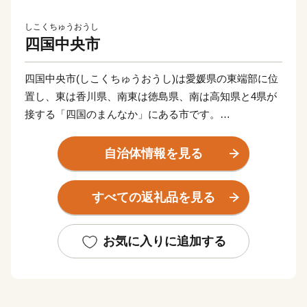
しこくちゅうおうし
四国中央市
四国中央市(しこくちゅうおうし)は愛媛県の東端部に位
置し、東は香川県、南東は徳島県、南は高知県と4県が
接する「四国のまんなか」にある市です。
県都松山市と高松市へは約80 km、高知市までは約60
km、徳島市までは約100 km、大阪市へ約300 km、東京
自治体情報を見る
都まで約800 kmの距離にあります。
すべての返礼品を見る
古くから「お札と切手以外は何でも揃う」と言われるほ
ど多種多様な紙製品がこの地で現在も生産されていま
す。
お気に入りに追加する
また、紙・パルプ製品分野における自治体別「製造品出
荷額等」で20年連続全国1位となるなど、名実共に「日
本一の紙のまち」です。