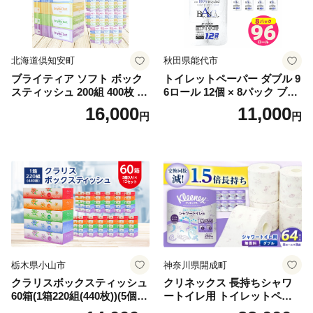
北海道倶知安町
秋田県能代市
ブライティア ソフト ボック
トイレットペーパー ダブル 9
スティッシュ 200組 400枚 60
6ロール 12個 × 8パック ブラ
箱 日本製 まとめ買い ティッ
ンカ 再生紙 100％ 芯あり 日
16,000
11,000
円
円
シュ リサイクル 長持 防災 常
用品 消耗品 無香料 生活用品
備品 日用雑貨 消耗品 生活必
備蓄 秋田県 能代市 送料無料
需品 備蓄 ペーパー 紙 北海道
《能代製紙》
倶知安町 日用品
栃木県小山市
神奈川県開成町
クラリスボックスティッシュ
クリネックス 長持ちシャワ
60箱(1箱220組(440枚))(5個入
ートイレ用 トイレットペー
り×12セット)【1256759】
パー（ダブル）64ロール(8ロ