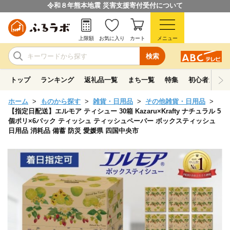
令和８年熊本地震 災害支援寄付受付について
上限額
お気に入り
カート
メニュー
検索
トップ
ランキング
返礼品一覧
まち一覧
特集
初心者ガイド
ホーム
ものから探す
雑貨・日用品
その他雑貨・日用品
【指定日配送】エルモア ティシュー 30箱 Kazaru×Krafty ナチュラル 5
個ポリ×6パック ティッシュ ティッシュペーパー ボックスティッシュ
日用品 消耗品 備蓄 防災 愛媛県 四国中央市