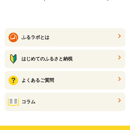
ック 72ロール 25m トイレ
必需品 大容量 備蓄 リサイク
ットペーパー パルプ100％ 消
ル ティッシュ ペーパー まと
臭 防臭 日用品 消耗品 備蓄
め買い 雑貨 倶知安町
ふるラボとは
はじめてのふるさと納税
よくあるご質問
コラム