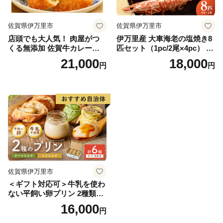
佐賀県伊万里市
佐賀県伊万里市
店頭でも大人気！ 肉屋がつ
伊万里産 大車海老の塩焼き8
くる無添加 佐賀牛カレーパ
匹セット（1pc/2尾×4pc） 01
ン 10個 数量限定 155-J696
0-C167
21,000
18,000
円
円
佐賀県伊万里市
＜ギフト対応可＞牛乳を使わ
ない平飼い卵プリン 2種類セ
ット計6個 129-F289
16,000
円