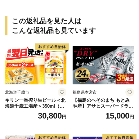
この返礼品を見た人は
こんな返礼品も見ています
北海道千歳市
福島県本宮市
キリン一番搾り生ビール＜北
【福島のへそのまち もとみ
海道千歳工場産＞350ml（24
や産】アサヒスーパードライ
本） 2ケース
350ml×24本 合計8.4L 1ケー
30,800
15,000
円
円
ス アルコール度数5% 缶ビー
ル お酒 ビール アサヒ スーパ
ードライ super dry 24缶 辛
口 送料無料 カメイ 本宮市