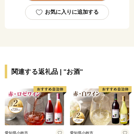
全国的に評判の高い伊万里牛は、肉質はきめ細かで柔ら
かく、とろけるほどの美味しさです。由緒ある枝肉共励
お気に入りに追加する
会で多くの賞に輝くなど、伊万里を代表する特産物で
す。
大川内山は、伊万里焼の窯元が軒を連ねており、楽しみ
ながら散策ができます。「秘窯の里」にふさわしい山水
画のような風景と窯場の煙突が印象的です。
関連する返礼品 | "お酒"
愛知県小牧市
愛知県小牧市