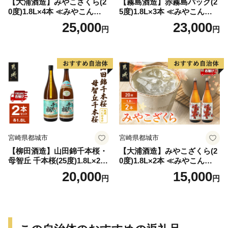
【大浦酒造】みやこざくら(2
【霧島酒造】赤霧島パック(2
0度)1.8L×4本 ≪みやこんじょ
5度)1.8L×3本 ≪みやこんじょ
特急便≫_AD-0771
特急便≫_23-07-K03P-1800-3
25,000
23,000
円
円
-Q
宮崎県都城市
宮崎県都城市
【柳田酒造】山田錦千本桜・
【大浦酒造】みやこざくら(2
母智丘 千本桜(25度)1.8L×2本
0度)1.8L×2本 ≪みやこんじょ
≪みやこんじょ特急便≫_AC
特急便≫_MJ-0771
20,000
15,000
円
円
-0751