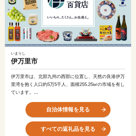
いまりし
伊万里市
伊万里市は、北部九州の西部に位置し、天然の良港伊万
里湾を抱く人口約5万5千人、面積255.25㎢の市域を有し
ています。
古伊万里や石炭の積出港として栄え、「古伊万里文化」
自治体情報を見る
の香りが漂う焼き物などを市内の随所で見ることができ
る風光明媚なまちです。
すべての返礼品を見る