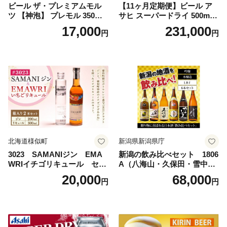
ビール ザ・プレミアムモル
【11ヶ月定期便】ビール ア
ツ 【神泡】 プレモル 350ml
サヒ スーパードライ 500ml 2
× 24本 サントリー〈天然水の
4本 1ケース×11ヶ月 | アサヒ
17,000
231,000
円
円
ビール工場〉群馬※沖縄・離
ビール 究極の辛口 酒 お酒 ア
島地域へのお届け不可
ルコール 生ビール Asahi ア
サヒビール スーパードライ s
uper dry 11回 缶ビール 缶 ギ
フト 内祝い 茨城県守谷市 送
料無料
北海道様似町
新潟県新潟県庁
3023 SAMANIジン EMA
新潟の飲み比べセット 1806
WRIイチゴリキュール セッ
A（八海山・久保田・雪中
ト（箱入り）【大人の味 酒
梅・越乃寒梅・かたふね・千
20,000
68,000
円
円
お酒 洋酒 スピリッツ クラフ
代の光）
トジン 国産 sake SAKE gin
GIN liqueur LIQUEUR お酒
セット 詰め合わせ カクテル
ソーダ割り アルコール ロッ