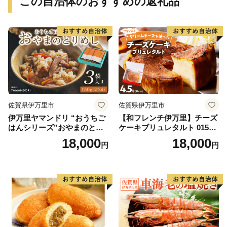
この自治体のおすすめの返礼品
佐賀県伊万里市
佐賀県伊万里市
伊万里ヤマンドリ “おうちご
【和フレンチ伊万里】チーズ
はんシリーズ”おやまのとり
ケーキブリュレタルト 015-F
めし 016-G285
205
18,000
18,000
円
円