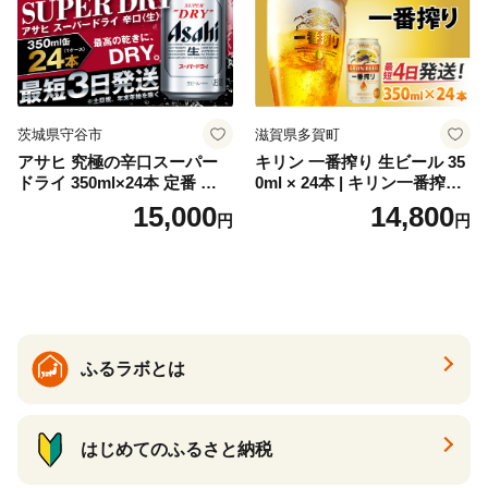
ク ソーダ ジントニック 】
茨城県守谷市
滋賀県多賀町
アサヒ 究極の辛口スーパー
キリン 一番搾り 生ビール 35
ドライ 350ml×24本 定番 ビー
0ml × 24本 | キリン一番搾り
ル 缶ビール 酒 お酒 アルコー
キリンビール 一番搾り ビー
15,000
14,800
円
円
ル 辛口
ル 24缶 きりんいちばんしぼ
り キリン一番搾り びーる 1
ケース 24缶 24本 キリン一番
搾り KIRIN きりん 麒麟 キリ
ン一番搾り いちばんしぼり
キリン一番搾り 父の日 ちち
の日
ふるラボとは
はじめてのふるさと納税