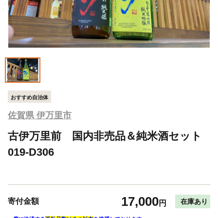
おすすめ自治体
佐賀県 伊万里市
古伊万里前 国内非売品＆純米酒セット
019-D306
17,000
寄付金額
在庫あり
円