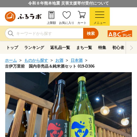
令和８年熊本地震 災害支援寄付受付について
上限額
お気に入り
カート
メニュー
検索
トップ
ランキング
返礼品一覧
まち一覧
特集
初心者ガイド
ホーム
ものから探す
お酒
日本酒
古伊万里前 国内非売品＆純米酒セット 019-D306