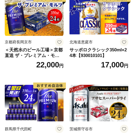
【07214-0206】
京都府長岡京市
北海道恵庭市
＜天然水のビール工場＞京都
サッポロクラシック350ml×2
直送 ザ・プレミアム・モル
4本【930010101】
ツ 350ml×24本 プレモル [149
22,000
17,000
円
円
5]
群馬県千代田町
茨城県守谷市