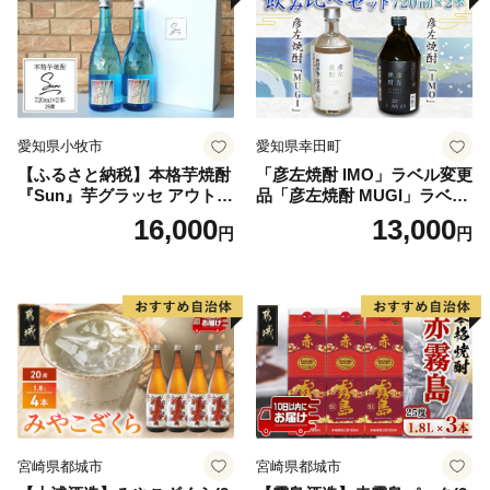
愛知県小牧市
愛知県幸田町
【ふるさと納税】本格芋焼酎
「彦左焼酎 IMO」ラベル変更
『Sun』芋グラッセ アウトド
品「彦左焼酎 MUGI」ラベル
ア ソロキャンプ ベランピン
変更品 飲み比べ セット 合計
16,000
13,000
円
円
グ 巣ごもり 就労支援
2本 720ml×各1本 25度 焼酎
お酒 麦焼酎 芋焼酎
宮崎県都城市
宮崎県都城市