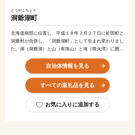
とうやこちょう
洞爺湖町
北海道南部に位置し、平成１８年３月２７日に虻田町と
洞爺村が合併し、「洞爺湖町」として生まれ変わりまし
た。湖（洞爺湖）と山（有珠山）と海（噴火湾）に囲ま
れた自然豊かな町です。気候温暖な地方で、交通の便も
よく観光景観に恵まれていることから北海道有数の観光
自治体情報を見る
地となっています。
すべての返礼品を見る
★ABCテレビのニュース情報番組「news おかえり」
で、「 有限会社 岡田屋 」の“白いおしるこ” が紹介さ
れました！
お気に入りに追加する
👉北海道洞爺湖町の「白いおしるこセット」