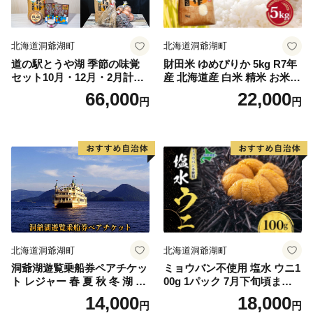
北海道洞爺湖町
北海道洞爺湖町
道の駅とうや湖 季節の味覚
財田米 ゆめぴりか 5kg R7年
セット10月・12月・2月計3回
産 北海道産 白米 精米 お米
お届け定期便 野菜 ゆめぴり
コメ こめ ライス おにぎり ご
66,000
22,000
円
円
か 北海道 洞爺湖町 秋の味覚
飯 国産 炊き立て 自炊 人気
冬の味覚 梅漬け 和牛カレー
お取り寄せ 産地直送 常温 送
旬の味覚
料無料 北海道 洞爺湖町
北海道洞爺湖町
北海道洞爺湖町
洞爺湖遊覧乗船券ペアチケッ
ミョウバン不使用 塩水 ウニ1
ト レジャー 春 夏 秋 冬 湖 人
00g 1パック 7月下旬頃まで
気 パワースポット 北海道 洞
お届け [水揚げ後 順次出荷]
14,000
18,000
円
円
爺湖町 入場券 優待券 ふるさ
キタムラサキウニ うに ウニ