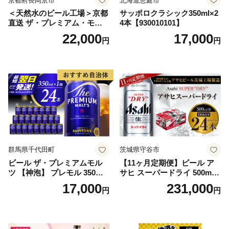
京都府長岡京市
北海道恵庭市
＜天然水のビール工場＞京都
サッポロクラシック350ml×2
直送 ザ・プレミアム・モル
4本【930010101】
ツ 350ml×24本 プレモル [149
22,000
17,000
円
円
5]
群馬県千代田町
茨城県守谷市
ビール ザ・プレミアムモル
【11ヶ月定期便】ビール ア
ツ 【神泡】 プレモル 350ml
サヒ スーパードライ 500ml 2
× 24本 サントリー〈天然水の
4本 1ケース×11ヶ月 | アサヒ
17,000
231,000
円
円
ビール工場〉群馬※沖縄・離
ビール 究極の辛口 酒 お酒 ア
島地域へのお届け不可
ルコール 生ビール Asahi ア
サヒビール スーパードライ s
uper dry 11回 缶ビール 缶 ギ