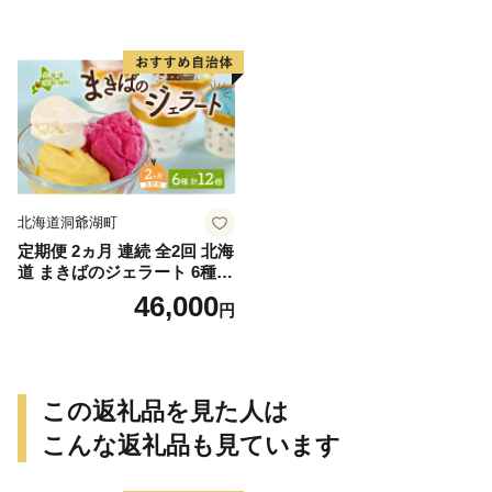
と納税 洞爺湖 観光 体験 絶景
雲丹 ムラサキウニ 北海道産
アクティビティ 旅 旅行 トラ
魚貝 魚介 海鮮 海産 小川商店
ベル ご褒美 記念日 癒し ジオ
送料無料 北海道 洞爺湖
パーク
北海道洞爺湖町
定期便 2ヵ月 連続 全2回 北海
道 まきばのジェラート 6種
各2個 計12個 セット ジェラ
46,000
円
ート ミルク 赤しそ カムイミ
ンタルの塩 とうもろこし か
ぼちゃ 白花豆 アイスクリー
ム 保存料不使用 シャーベッ
ト アイス 牛乳 送料無料
この返礼品を見た人は
こんな返礼品も見ています