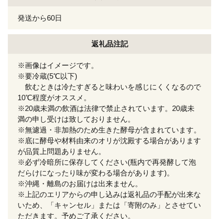
発送から60日
返礼品注記
※画像はイメージです。
※要冷蔵(5℃以下)
飲むときは冷たすぎると味わいを感じにくくなるので
10℃程度がオススメ。
※20歳未満の飲酒は法律で禁止されています。20歳未
満の申し受けは致しておりません。
※無濾過・非加熱のため生きた酵母が含まれています。
※底に酵母や材料由来のオリが沈殿する場合があります
が品質上問題ありません。
※必ず冷暗所に保存してください(瓶内で再発酵して泡
だらけになったり味が変わる場合があります)。
※沖縄・離島のお届けは出来ません。
※上記のエリアからの申し込みは返礼品の手配が出来な
いため、「キャンセル」または「寄附のみ」とさせてい
ただきます。予めご了承ください。