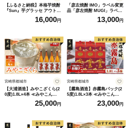
【ふるさと納税】本格芋焼酎
「彦左焼酎 IMO」ラベル変更
『Sun』芋グラッセ アウトド
品「彦左焼酎 MUGI」ラベル
ア ソロキャンプ ベランピン
変更品 飲み比べ セット 合計
16,000
13,000
円
円
グ 巣ごもり 就労支援
2本 720ml×各1本 25度 焼酎
お酒 麦焼酎 芋焼酎
宮崎県都城市
宮崎県都城市
【大浦酒造】みやこざくら(2
【霧島酒造】赤霧島パック(2
0度)1.8L×4本 ≪みやこんじょ
5度)1.8L×3本 ≪みやこんじょ
特急便≫_AD-0771
特急便≫_23-07-K03P-1800-3
25,000
23,000
円
円
-Q