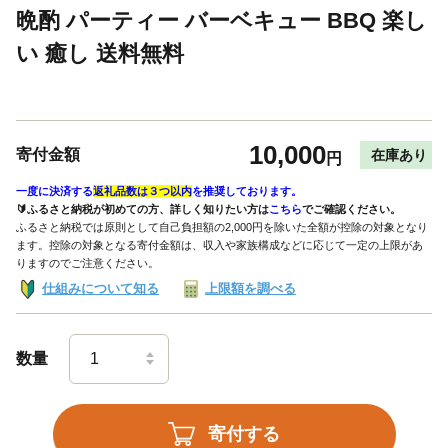
晩酌 パーティー バーベキュー BBQ 楽し
い 癒し 送料無料
10,000
寄付金額
在庫あり
円
一度に決済する
返礼品数は３つ以内
を推奨しております。
🔰ふるさと納税が初めての方、詳しく知りたい方は
こちら
でご確認ください。
ふるさと納税では原則として自己負担額の2,000円を除いた全額が控除の対象となり
ます。控除の対象となる寄付金額は、収入や家族構成などに応じて一定の上限があ
りますのでご注意ください。
仕組みについて知る
上限額を調べる
数量
寄付する