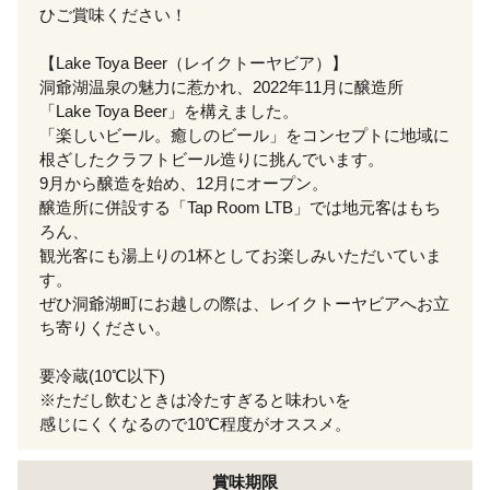
ひご賞味ください！
【Lake Toya Beer（レイクトーヤビア）】
洞爺湖温泉の魅力に惹かれ、2022年11月に醸造所
「Lake Toya Beer」を構えました。
「楽しいビール。癒しのビール」をコンセプトに地域に
根ざしたクラフトビール造りに挑んでいます。
9月から醸造を始め、12月にオープン。
醸造所に併設する「Tap Room LTB」では地元客はもち
ろん、
観光客にも湯上りの1杯としてお楽しみいただいていま
す。
ぜひ洞爺湖町にお越しの際は、レイクトーヤビアへお立
ち寄りください。
要冷蔵(10℃以下)
※ただし飲むときは冷たすぎると味わいを
感じにくくなるので10℃程度がオススメ。
賞味期限