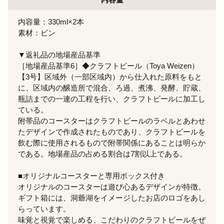
内容量：330ml×2本
素材：ビン
▼返礼品の地場産品基準
［地場産品基準6］◆クラフトビール（Toya Weizen）
【3号】区域外（一部区域内）から仕入れた原料をもと
に、区域内の醸造所で混合、ろ過、煮沸、発酵、貯蔵、
瓶詰までの一連の工程を行い、クラフトビールに加工し
ている。
附帯品のコースターはクラフトビールのラベルとあわせ
たデザインで作成されたものであり、クラフトビールを
飲む際に使用されるもので附帯関係にあることは明らか
である。地場産品の占める割合は7割以上である。
■オリジナルコースターと専用ボックス付き
オリジナルのコースターは遊び心あるデザインが特徴。
ギフト箱には、洞爺湖をイメージしたお店のロゴをあし
らっています。
味覚と視覚で楽しめる、こだわりのクラフトビールをぜ