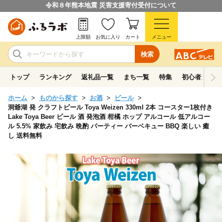
令和８年熊本地震 災害支援寄付受付について
上限額
お気に入り
カート
メニュー
検索
トップ
ランキング
返礼品一覧
まち一覧
特集
初心者ガイド
ホーム
ものから探す
お酒
ビール
洞爺湖 発 クラフトビール Toya Weizen 330ml 2本 コースター1枚付き
Lake Toya Beer ビール 酒 発泡酒 柑橘 ホップ アルコール 低アルコー
ル 5.5% 家飲み 宅飲み 晩酌 パーティー バーベキュー BBQ 楽しい 癒
し 送料無料