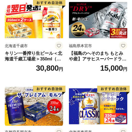
北海道千歳市
福島県本宮市
キリン一番搾り生ビール＜北
【福島のへそのまち もとみ
海道千歳工場産＞350ml（24
や産】アサヒスーパードライ
本） 2ケース
350ml×24本 合計8.4L 1ケー
30,800
15,000
円
円
ス アルコール度数5% 缶ビー
ル お酒 ビール アサヒ スーパ
ードライ super dry 24缶 辛
口 送料無料 カメイ 本宮市
【07214-0206】