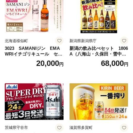
フト 内祝い 茨城県守谷市 送
料無料
北海道様似町
新潟県新潟県庁
3023 SAMANIジン EMA
新潟の飲み比べセット 1806
WRIイチゴリキュール セッ
A（八海山・久保田・雪中
ト（箱入り）【大人の味 酒
梅・越乃寒梅・かたふね・千
20,000
68,000
円
円
お酒 洋酒 スピリッツ クラフ
代の光）
トジン 国産 sake SAKE gin
GIN liqueur LIQUEUR お酒
セット 詰め合わせ カクテル
ソーダ割り アルコール ロッ
ク ソーダ ジントニック 】
茨城県守谷市
滋賀県多賀町