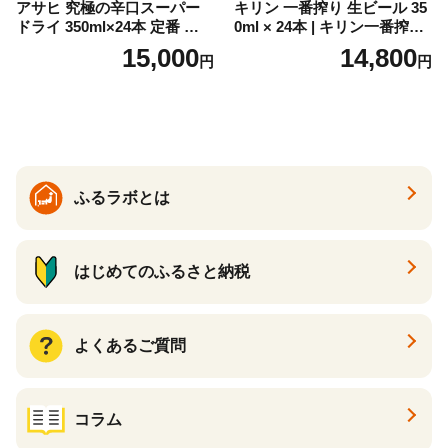
アサヒ 究極の辛口スーパー
キリン 一番搾り 生ビール 35
ドライ 350ml×24本 定番 ビー
0ml × 24本 | キリン一番搾り
ル 缶ビール 酒 お酒 アルコー
キリンビール 一番搾り ビー
15,000
14,800
円
円
ル 辛口
ル 24缶 きりんいちばんしぼ
り キリン一番搾り びーる 1
ケース 24缶 24本 キリン一番
搾り KIRIN きりん 麒麟 キリ
ン一番搾り いちばんしぼり
キリン一番搾り 父の日 ちち
の日
ふるラボとは
はじめてのふるさと納税
よくあるご質問
コラム