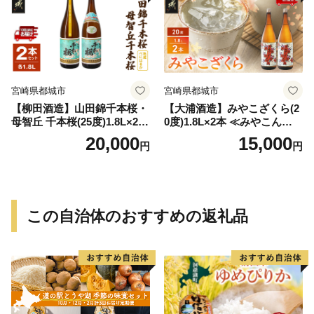
宮崎県都城市
宮崎県都城市
【柳田酒造】山田錦千本桜・
【大浦酒造】みやこざくら(2
母智丘 千本桜(25度)1.8L×2本
0度)1.8L×2本 ≪みやこんじょ
≪みやこんじょ特急便≫_AC
特急便≫_MJ-0771
20,000
15,000
円
円
-0751
この自治体のおすすめの返礼品