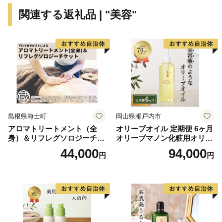
関連する返礼品 | "美容"
島根県海士町
岡山県瀬戸内市
アロマトリートメント（全
オリーブオイル 定期便 6ヶ月
身）＆リフレグソロジーチケ
オリーブマノン化粧用オリー
ット
ブオイル 200ml オリーブ オ
44,000
94,000
円
円
イル 美容 スキンケア 化粧用
油 オリーブ油 お楽しみ