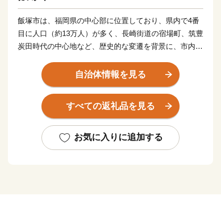
飯塚市は、福岡県の中心部に位置しており、県内で4番
目に人口（約13万人）が多く、長崎街道の宿場町、筑豊
炭田時代の中心地など、歴史的な変遷を背景に、市内に
3つの大学を有している「学園都市」です。
市民が安心して暮らせる健幸都市(けんこうとし)を目指
自治体情報を見る
し「まちづくり」を推進しております。
飯塚市の応援よろしくお願いします！
すべての返礼品を見る
お気に入りに追加する