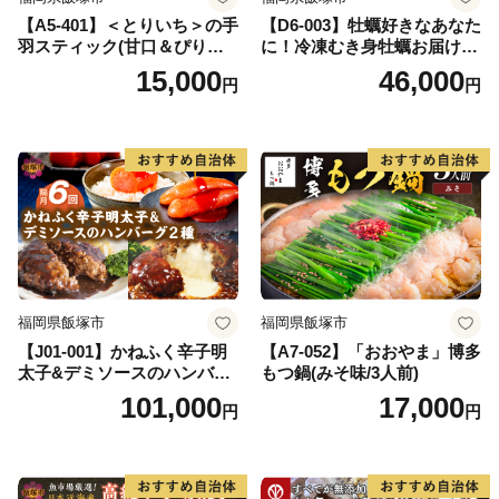
【A5-401】＜とりいち＞の手
【D6-003】牡蠣好きなあなた
羽スティック(甘口＆ぴり辛)
に！冷凍むき身牡蠣お届け便
計3パック
【隔月定期便(計3回発送)】
15,000
46,000
円
円
福岡県飯塚市
福岡県飯塚市
【J01-001】かねふく辛子明
【A7-052】「おおやま」博多
太子&デミソースのハンバー
もつ鍋(みそ味/3人前)
グ2種セット【隔月定期便(計
101,000
17,000
円
円
6回発送)】