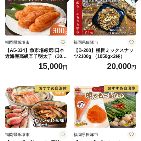
福岡県飯塚市
福岡県飯塚市
【A5-334】魚市場厳選!日本
【B-208】極旨ミックスナッ
近海産高級辛子明太子（300
ツ2100g （1050g×2袋）
g）
15,000
20,000
円
円
福岡県飯塚市
福岡県飯塚市