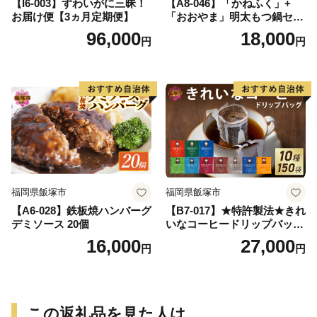
【I6-003】ずわいがに三昧！
【A8-046】「かねふく」+
お届け便【3ヵ月定期便】
「おおやま」明太もつ鍋セッ
ト(絞って使える明太子500g
96,000
18,000
円
円
+もつ鍋2人前)
福岡県飯塚市
福岡県飯塚市
【A6-028】鉄板焼ハンバーグ
【B7-017】★特許製法★きれ
デミソース 20個
いなコーヒードリップバッグ
（10種・150袋）
16,000
27,000
円
円
この返礼品を見た人は