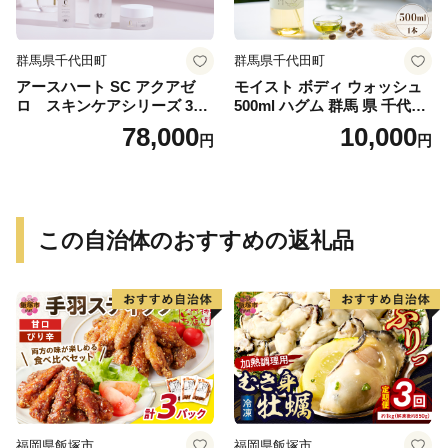
群馬県千代田町
群馬県千代田町
アースハート SC アクアゼ
モイスト ボディ ウォッシュ
ロ スキンケアシリーズ 3点
500ml ハグム 群馬 県 千代田
セット
町 〈アペックス〉
78,000
10,000
円
円
この自治体のおすすめの返礼品
福岡県飯塚市
福岡県飯塚市