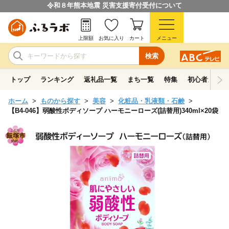
令和８年熊本地震 災害支援寄付受付について
上限額
お気に入り
カート
メニュー
検索
トップ
ランキング
返礼品一覧
まち一覧
特集
初心者ガイド
ホーム
ものから探す
美容
化粧品・乳液類・石鹸
【B4-046】弱酸性ボディソープ ハーモニーローズ(詰替用)340ml×20袋