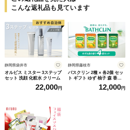
こんな返礼品も見ています
静岡県袋井市
静岡県藤枝市
オルビス ミスター 3ステップ
バスクリン 2種 × 各2個 セッ
セット 洗顔 化粧水 クリーム
ト ギフト ゆず 柚子 森 香り
日用品 お風呂 バス用品 温活
22,000
12,000
円
円
アロマ 香り まとめ買い静岡
県 藤枝市 医薬部外品