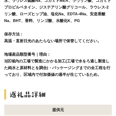
水、ラウレス硫酸Na、コカミドMEA、ラウリン酸、コカミド
プロピルベタイン、ジステアリン酸グリコール、ラウレス-2
リン酸、ローズヒップ油、塩化Na、EDTA-4Na、安息香酸
Na、BHT、香料、リンゴ酸、水酸化K、PG
保存方法：
高温・直射日光のあたらない場所で保管してください。
地場産品類型番号｜理由：
3|区域内の工場で製造にかかる加工(工場で水をろ過し製造し
た純水と原材料とを調合)・パッケージングまでの全工程を行
っており、区域内で付加価値の過半が生じているため。
提供元