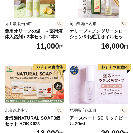
岡山県瀬戸内市
岡山県瀬戸内市
薬用オリーブの湯 ＜薬用液
オリーブマノングリーンロー
体入浴剤＞2本セット(1本500
ション＆化粧用オイルセット
ml） 美容
美容グッズ スキンケア 化粧
11,000
16,000
円
円
水
北海道北斗市
群馬県千代田町
北海道NATURAL SOAP3個
アースハート SC リッチピー
セット HOKK033
ル 30ml
13,000
20,000