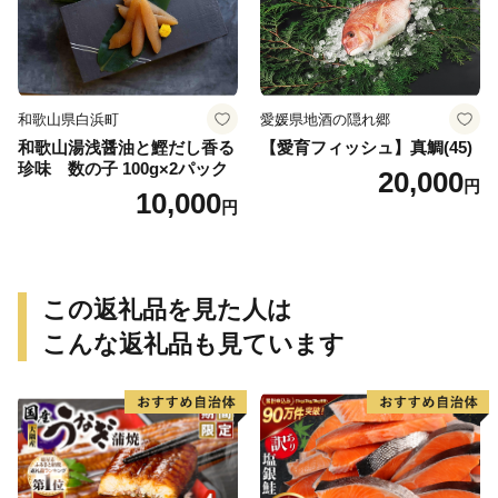
和歌山県白浜町
愛媛県地酒の隠れ郷
和歌山湯浅醤油と鰹だし香る
【愛育フィッシュ】真鯛(45)
珍味 数の子 100g×2パック
20,000
円
10,000
円
この返礼品を見た人は
こんな返礼品も見ています