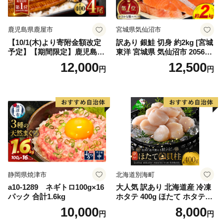
鹿児島県鹿屋市
宮城県気仙沼市
【10/1(木)より寄附金額改定
訳あり 銀鮭 切身 約2kg [宮城
予定】【期間限定】鹿児島県
東洋 宮城県 気仙沼市 205649
大隅産うなぎ蒲焼4尾（400
91] 鮭 魚介類 海鮮 訳アリ 規
12,000
12,500
円
円
g） KN007-023
格外 不揃い さけ サケ 鮭切身
シャケ 切り身 冷凍 家庭用 お
かず 弁当 支援 サーモン 銀鮭
切り身 魚 わけあり
静岡県焼津市
北海道別海町
a10-1289 ネギトロ100g×16
大人気 訳あり 北海道産 冷凍
パック 合計1.6kg
ホタテ 400g ほたて ホタテ
帆立 貝柱 海鮮 魚介類 刺身
10,000
8,000
円
円
大粒 天然 海鮮 ランキング 大