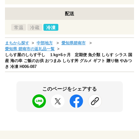
配送
常温
冷蔵
冷凍
まちから探す
中部地方
愛知県碧南市
愛知県 碧南市の返礼品一覧
しらす屋のしらす干し １kg×6ヶ月 定期便 魚介類 しらす シラス 国
産 海の幸 ご飯のお供 おつまみ しらす丼 グルメ ギフト 贈り物 やみつ
き 冷凍 H006-087
このページをシェアする