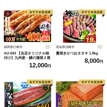
人気 人気 おすすめ 訳あり ）
福岡県行橋市
高知県須崎市
AU-043 【当店オリジナル味
藁焼きかつおタタキ 1.9kg
付け】九州産・鰻の蒲焼２尾
8,000
円
12,000
円