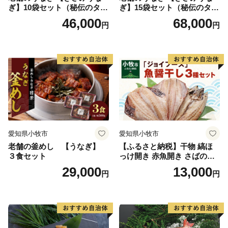
ぎ】10袋セット（秘伝のタレ
ぎ】15袋セット（秘伝のタレ
付）
付）
46,000
68,000
円
円
愛知県小牧市
愛知県小牧市
老舗の釜めし 【うなぎ】
【ふるさと納税】干物 縞ほ
３食セット
っけ開き 赤魚開き さばの開
き 魚醤干し 3種 セット 詰め
29,000
13,000
円
円
合わせ 魚 おかず 肉厚 おいし
い さば 赤魚 縞ホッケ ジョイ
フーズ 魚貝類 お取り寄せ お
取り寄せグルメ 魚醤 ナンプ
ラー 愛知県 小牧市 冷凍 送料
無料