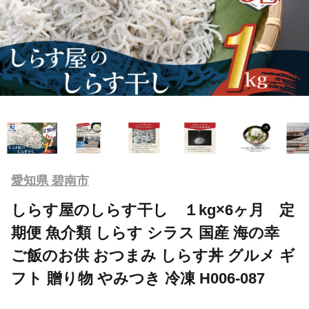
愛知県 碧南市
しらす屋のしらす干し １kg×6ヶ月 定
期便 魚介類 しらす シラス 国産 海の幸
ご飯のお供 おつまみ しらす丼 グルメ ギ
フト 贈り物 やみつき 冷凍 H006-087