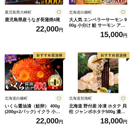
鹿児島県大崎町
北海道白糠町
鹿児島県産うなぎ長蒲焼4尾
大人気 エンペラーサーモン 9
00g 小分け 鮭 サーモン アト
22,000
円
ランティックサーモン 水産
15,000
円
庁長官賞 受賞 さけ シャケ し
ゃけ sake カルパッチョ ソテ
ー レアステーキ 人気 高級 大
満足 美味しい 贈答 生食用 刺
身 お刺身 刺し身 魚介類 海鮮
冷凍 厚切り 薄切り ふるさと
納税 ふるさとチョイス チョ
イス 北海道 白糠町
北海道白糠町
北海道別海町
いくら醤油漬（鮭卵） 400g
北海道 野付産 冷凍 ホタテ 貝
(200g×2パック) イクラ 小分
柱 ジャンボホタテ500g 濃厚
け いくら醤油漬 鮭いくら い
な旨味と甘み （ほたて ホタ
22,000
18,000
円
円
くら醤油漬け 鮭 鮭卵 ikura
テ 帆立 貝柱 ホタテ貝柱 大玉
醤油いくら 冷凍いくら いく
大粒 北海道 別海 野付 ふるさ