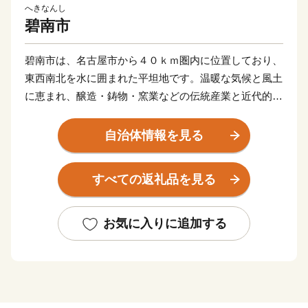
へきなんし
碧南市
碧南市は、名古屋市から４０ｋｍ圏内に位置しており、
東西南北を水に囲まれた平坦地です。温暖な気候と風土
に恵まれ、醸造・鋳物・窯業などの伝統産業と近代的な
輸送機器関連産業が発展し、さらには商業、農業、漁業
と調和のとれた産業構造となっています。
自治体情報を見る
すべての返礼品を見る
お気に入りに追加する