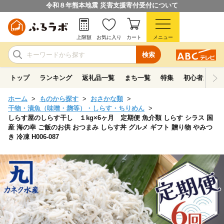
令和８年熊本地震 災害支援寄付受付について
上限額
お気に入り
カート
メニュー
検索
トップ
ランキング
返礼品一覧
まち一覧
特集
初心者ガイド
ホーム
ものから探す
おさかな類
干物・漬魚（味噌・麹等）・しらす・ちりめん
しらす屋のしらす干し １kg×6ヶ月 定期便 魚介類 しらす シラス 国
産 海の幸 ご飯のお供 おつまみ しらす丼 グルメ ギフト 贈り物 やみつ
き 冷凍 H006-087