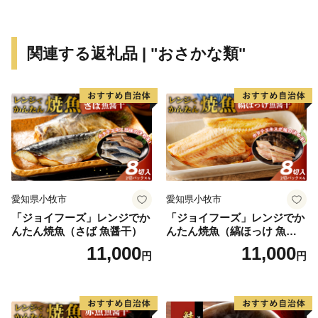
関連する返礼品 | "おさかな類"
愛知県小牧市
愛知県小牧市
「ジョイフーズ」レンジでか
「ジョイフーズ」レンジでか
んたん焼魚（さば 魚醤干）
んたん焼魚（縞ほっけ 魚醤
干）
11,000
11,000
円
円