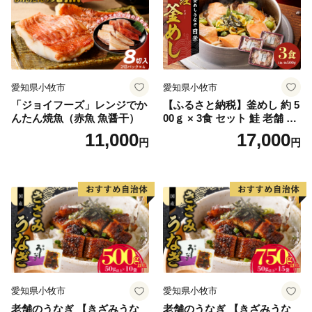
愛知県小牧市
愛知県小牧市
「ジョイフーズ」レンジでか
【ふるさと納税】釜めし 約 5
んたん焼魚（赤魚 魚醤干）
00ｇ × 3食 セット 鮭 老舗 急
速冷凍 レンチン 時短 簡単調
11,000
17,000
円
円
理 食品 加工品 海鮮 手作り
ほくほく ご飯 お弁当 おにぎ
り お茶漬け お取り寄せ お取
り寄せグルメ 愛知県 小牧市
送料無料
愛知県小牧市
愛知県小牧市
老舗のうなぎ 【きざみうな
老舗のうなぎ 【きざみうな