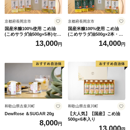
京都府長岡京市
京都府長岡京市
国産米糠100%使用 こめ油
国産米糠100%使用 こめ油
(こめサラダ油500g×5本)セッ
(こめサラダ油500g×2本・こ
ト [1574]
め胚芽油500g×3本)セット [1
13,000
14,000
円
円
573]
和歌山県古座川町
和歌山県古座川町
DewRose ＆SUGAR 20g
【大人気】【国産】こめ油
500g×6本入り
8,000
円
13,000
円