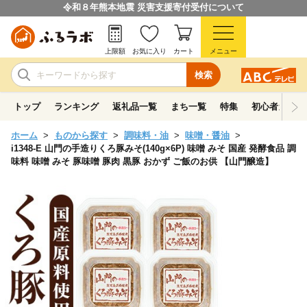
令和８年熊本地震 災害支援寄付受付について
上限額
お気に入り
カート
メニュー
検索
トップ
ランキング
返礼品一覧
まち一覧
特集
初心者ガイド
ホーム
ものから探す
調味料・油
味噌・醤油
i1348-E 山門の手造りくろ豚みそ(140g×6P) 味噌 みそ 国産 発酵食品 調
味料 味噌 みそ 豚味噌 豚肉 黒豚 おかず ご飯のお供 【山門醸造】