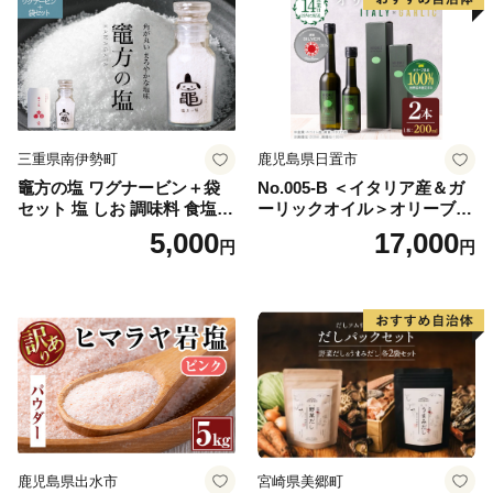
三重県南伊勢町
鹿児島県日置市
竈方の塩 ワグナービン＋袋
No.005-B ＜イタリア産＆ガ
セット 塩 しお 調味料 食塩
ーリックオイル＞オリーブオ
天然 ミネラル 調味料 ソルト
イルセット(200ml×2本) 日置
5,000
17,000
円
円
salt 料理 味付 おにぎり 三重
市 特産品 調味料 油 エキスト
県 南伊勢 伊勢 志摩 5000円 5
ラバージン オリーブ セット
000円以下 五千円
ガーリック【鹿児島オリー
ブ】
鹿児島県出水市
宮崎県美郷町