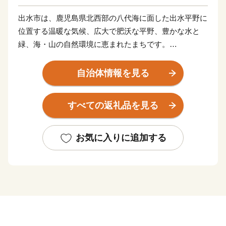
出水市は、鹿児島県北西部の八代海に面した出水平野に
位置する温暖な気候、広大で肥沃な平野、豊かな水と
緑、海・山の自然環境に恵まれたまちです。
市には、毎年一万羽を超えるツルが飛来する世界的な越
冬地(国の特別天然記念物に指定)や江戸時代、要衝の地
自治体情報を見る
として薩摩藩最大の外城が置かれた、
出水麓武家屋敷群(国の重要伝統的建造物保存地区に選
すべての返礼品を見る
定)などを有しており、往時の面影が今も残る「ツルと
歴史のまち」です。
お気に入りに追加する