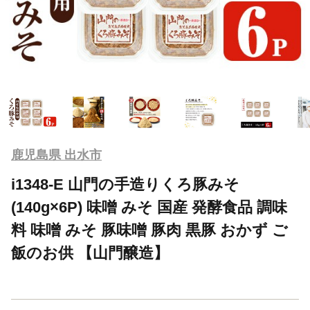
鹿児島県 出水市
i1348-E 山門の手造りくろ豚みそ
(140g×6P) 味噌 みそ 国産 発酵食品 調味
料 味噌 みそ 豚味噌 豚肉 黒豚 おかず ご
飯のお供 【山門醸造】