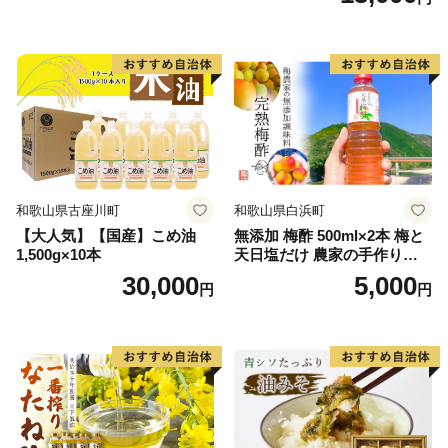
和歌山県古座川町
和歌山県白浜町
【大人気】【国産】こめ油
無添加 梅酢 500ml×2本 梅と
1,500g×10本
天日塩だけ 農家の手作り完
熟梅酢 調味料
30,000
5,000
円
円