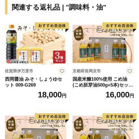
関連する返礼品 | "調味料・油"
佐賀県伊万里市
京都府長岡京市
西岡醤油 みそ・しょうゆセ
国産米糠100%使用 こめ油
ット 009-G269
(こめ胚芽油500g×5本)セット
[1575]
18,000
16,000
円
円