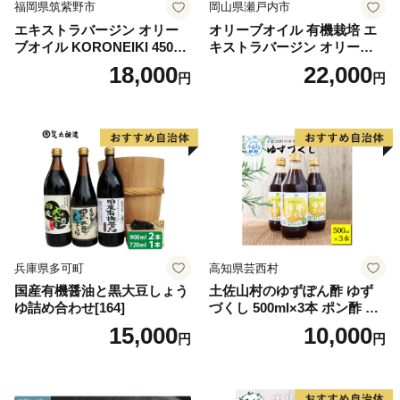
福岡県筑紫野市
岡山県瀬戸内市
エキストラバージン オリー
オリーブオイル 有機栽培 エ
ブオイル KORONEIKI 450g
キストラバージン オリーブ
[筑前たなか油屋 福岡県 筑紫
オイル シングル 2本 セット
18,000
22,000
円
円
野市 21760403] 油 食用油 オ
オーガニック 調味料 油 オリ
リーブ油
ーブ油 食用油 ギフト
兵庫県多可町
高知県芸西村
国産有機醤油と黒大豆しょう
土佐山村のゆずぽん酢 ゆず
ゆ詰め合わせ[164]
づくし 500ml×3本 ポン酢 ポ
ンズ ゆず 柚子 調味料 さっぱ
15,000
10,000
円
円
り 美味しい おいしい 鍋 しゃ
ぶしゃぶ 冷奴 魚料理 蒸し料
理 ドレッシング セット