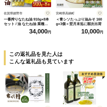
佐賀県嬉野市
宮崎県高鍋町
一番搾りなたね油 910g×8本
＜青シソたっぷり油みそ 160
セット / 油 なたね油 菜種油
g×3個＞翌月末迄に順次出荷
ナタネ【山下製油】 [NBE00
34,000
10,000
円
円
7]
この返礼品を見た人は
こんな返礼品も見ています