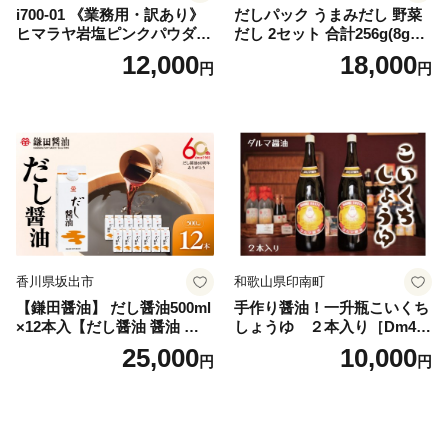
i700-01 《業務用・訳あり》
だしパック うまみだし 野菜
ヒマラヤ岩塩ピンクパウダー
だし 2セット 合計256g(8g×8
タイプ(5kg) 岩塩 塩 調味料
パック×2種×2セット) [岡田商
12,000
18,000
円
円
しお 保存料不使用 天然 パウ
店 宮崎県 美郷町 31ac0069]
ダータイプ グレインミルタ
国産 粉末 ダシ 出汁パック し
イプ 料理 バスソルト 入浴 普
いたけ 無塩
段使い ギフト 贈り物【ソル
ティースマイル】
香川県坂出市
和歌山県印南町
【鎌田醤油】 だし醤油500ml
手作り醤油！一升瓶こいくち
×12本入【だし醤油 醤油 人気
しょうゆ ２本入り［Dm4］
おすすめ 人気だし醤油 出汁
｜手作り 醤油 和歌山県 印南
25,000
10,000
円
円
醤油 AE1021】
町 一升瓶 こいくちしょうゆ
伝統製法 醤油 日本食 調味料
地元産 大豆 小麦 塩 だし 煮
物 和食 醤油 肉料理 魚料理
野菜料理 醤油 郷土料理 家庭