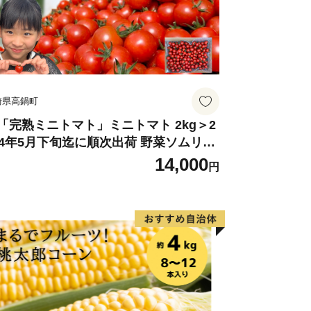
ます。
し、ミニトマトなど野菜を中心として、
業では、岩礁地帯の伊勢エビ等を対象と
崎県高鍋町
トコブシ、海草等の採貝漁業がおこなわ
等を対象とした一本釣りやイワシ等を対
「完熟ミニトマト」ミニトマト 2kg＞2
24年5月下旬迄に順次出荷 野菜ソムリエ
）漁業、タチウオ、フグ等を対象とした
ミット アルル・リリカ共に銀賞受
14,000
業が盛んな町です。
円
！！(2023年11月開催)1回食べてみらん
？宮崎県 高鍋町産 産地直送 有機肥料使
 高糖度 西森農園
印南祭り」。毎年10月2日、日高地方
行われる、宇杉八幡と山口八幡両神社の
の屋台と神輿が勢いよく印南川に飛び込
水につかりながら川を渡る勇ましい祭