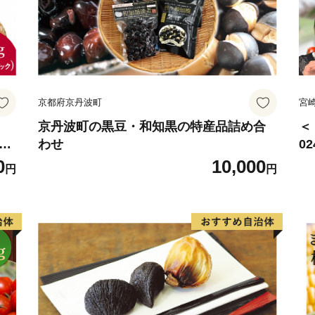
っかけ、ネーミングしてい
【印南町の農林水産業】
農業は、温暖な気候を活か
花卉のハウス栽培等が。漁
京都府京丹波町
宮
した刺し網漁業とアワビ、
れ、沖合ではイサキ、タイ
京丹波町の黒豆・和知黒の特産品詰め合
＜
椎茸
わせ
0
象とした敷き網（棒受け網
野
サ
0
10,000
延べ縄漁業など、農林水産
円
円
賞
ね
【印南祭り】
用
印南町を祭り一色に染める「
の秋祭りのトップを切って
合同秋季祭礼です。
宇杉八幡神社の祭礼は4台
み、祭装束の男衆が肩まで