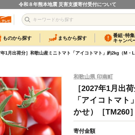
令和８年熊本地震 災害支援寄付受付について
番組･特集
ものから探す
まちから探す
キャンペ
27年1月出荷分］和歌山産ミニトマト「アイコトマト」約2kg（M・L
和歌山県 印南町
［2027年1月
「アイコトマト」
かせ）［TM260
寄付金額