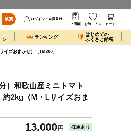
検索
ログイン・会員登録
上限額
お気に入り
カート
はじめての
ランキング
ーン
ふるさと納税
サイズおまかせ）［TM260］
出荷分］和歌山産ミニトマト
約2kg（M・Lサイズおま
］
13,000
在庫あり
円