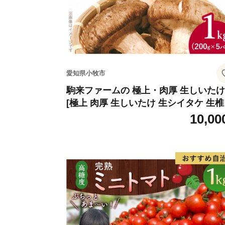
愛知県小牧市
駒来ファームの 極上・肉厚 生しいたけ
[極上 肉厚 生しいたけ 生シイタケ 生
安心 安全 国産 採れたて 新鮮 きのこ 
10,00
菜]