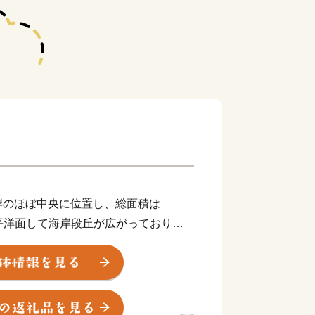
岸のほぼ中央に位置し、総面積は
太平洋面して海岸段丘が広がっており、
真妻山、三里ヶ峰などの山々が連なって
目川が流れ、印南原付近からは印南川が
に注いでいます。