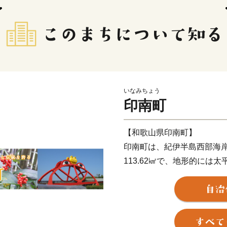
いなみちょう
印南町
【和歌山県印南町】
印南町は、紀伊半島西部海
113.62㎢で、地形的には
北東部では紀伊山地西端の
います。
また、三ヶ峰付近からは切
町の中心部を流れて太平洋