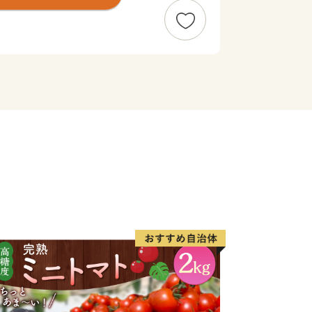
の伝説や言伝えを残す歴史遺産が町内に
でも魅力を秘めたまちですが、その知名
来訪者や定着人口の伸び悩み、若者人口
た。昭和63年度から平成元年度にか
に「ふるさと創世」の起爆剤として「自
」事業（1億円事業）を推進してきまし
して人材育成のため「かえる基金」を創
年度「地域づくり推進事業」を財源に全
をテーマとしたユニークな橋（かえる
の人々を招き入れ、町発展への願いを込
、飛躍』を象徴する ”柳に跳びつくか
ジし、「考える」「人をかえる」「町
「栄える」という5つの”かえる”にひ