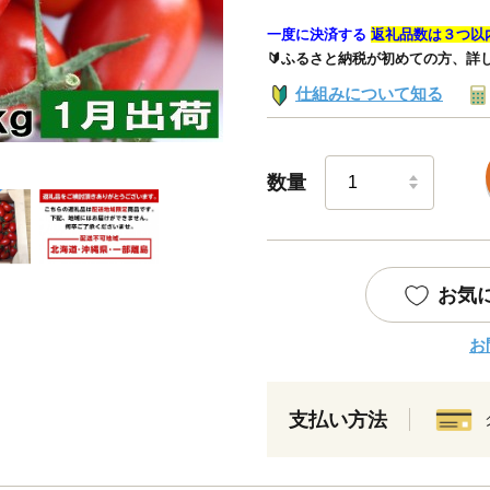
一度に決済する
返礼品数は３つ以
🔰ふるさと納税が初めての方、詳
仕組みについて知る
数量
お気
お
支払い方法