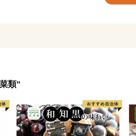
【かえる橋】
印南町は歴史も古く、数々
多く点在するなど、観光面
度は低く、大都市圏からの
の流出等課題も抱えていまし
けて、国は、自治省を中心
ら考え自ら行う地域づくり
た。
印南町では、1億円事業と
菜類"
設しました。更に、平成7
国に類を見ない「かえる」
橋）を建設しました。多く
めたものです。『努力、忍耐
える”（小野道風）をイメー
をかえる」「古里へかえる」