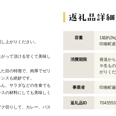
容量
1箱約2
召し上がりください。
印南町産
上がって頂ける甘くて美味し
消費期限
発送から
※生もの
見た目の特徴で、肉厚でゼリ
がりくだ
ランスも絶妙です。
ろん、サラダなどの生食でも
事業者
印南町厳
ースの材料にしても美味しく
返礼品ID
7043553
ザク切りして、カレー、パス