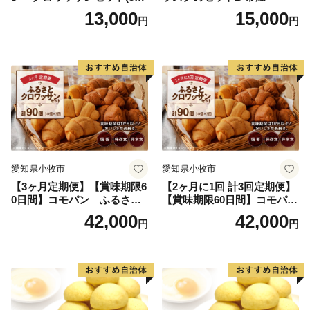
個入り)／災害用備蓄 保存食
13,000
15,000
円
円
非常食 防災グッズにも
愛知県小牧市
愛知県小牧市
【3ヶ月定期便】【賞味期限6
【2ヶ月に1回 計3回定期便】
0日間】コモパン ふるさと
【賞味期限60日間】コモパ
クロワッサンセット（計90
ン ふるさとクロワッサンセ
42,000
42,000
円
円
個）／災害用備蓄 保存食 非
ット（計90個）／災害用備蓄
常食 防災グッズにも
保存食 非常食 防災グッズに
も