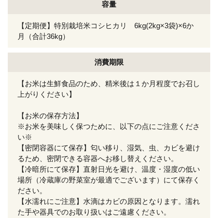
容量
【定期便】特別栽培米コシヒカリ 6kg(2kg×3袋)×6か
月（合計36kg）
消費期限
【お米は生鮮食品のため、精米後は１か月程度でお召し
上がりください】
【お米の保存方法】
※お米を美味しく保つために、以下の点にご注意くださ
い※
【密閉容器にて保存】匂い移り、湿気、虫、カビを避け
るため、密閉できる容器へお移し替えください。
【冷暗所にて保存】直射日光を避け、温度・湿度の低い
場所（冷蔵庫の野菜室が最適でございます）にて保存く
ださい。
【水濡れにご注意】水滴はカビの原因となります。濡れ
た手や器具でのお取り扱いはご遠慮ください。