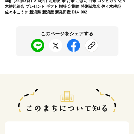
6kg（2kg×3袋）× 6か月 定期便 米 お米 ごはん 白米 コシヒカリ 佐々
木耕起組合 プレゼント ギフト 贈答 定期便 特別栽培米 佐々木耕起
佐々木こうき 新潟県 新潟産 新発田産 D14_002
このページをシェアする