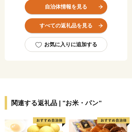
三階櫓という新発田のシンボル新発田城のある城下町で
自治体情報を見る
もあります。歴史と文化が漂うまちをお愉しみいただい
た後は、全国でもトップクラスの硫黄成分含有量を誇る
すべての返礼品を見る
名湯『月岡温泉』で、エメラルドグリーンに輝くお湯を
堪能し、四季折々の多彩な食材を使った新発田の自慢の
味を堪能できます。
お気に入りに追加する
観光スポットに立ち寄り、旅館でゆったり、美味しい料
理に舌鼓。そんな贅沢時間がすごせるまち『新発田』で
す。
新発田市は新発田市出身の富樫勇樹選手を応援していま
す！
関連する返礼品 | "お米・パン"