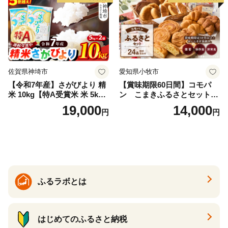
佐賀県神埼市
愛知県小牧市
【令和7年産】さがびより 精
【賞味期限60日間】コモパ
米 10kg【特A受賞米 米 5kg×
ン こまきふるさとセット
2袋 お米 コメ こめ 国産 美味
（24個入り）／災害用備蓄
19,000
14,000
円
円
しい ブランド米 人気 ランキ
保存食 非常食 防災グッズに
ング 増田米穀】(H015224)
も
ふるラボとは
はじめてのふるさと納税