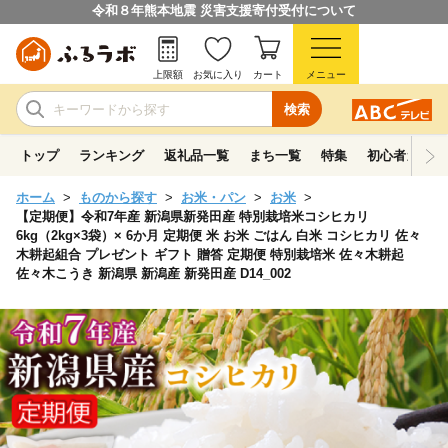
令和８年熊本地震 災害支援寄付受付について
上限額
お気に入り
カート
メニュー
検索
トップ
ランキング
返礼品一覧
まち一覧
特集
初心者ガイド
ホーム
ものから探す
お米・パン
お米
【定期便】令和7年産 新潟県新発田産 特別栽培米コシヒカリ
6kg（2kg×3袋）× 6か月 定期便 米 お米 ごはん 白米 コシヒカリ 佐々
木耕起組合 プレゼント ギフト 贈答 定期便 特別栽培米 佐々木耕起
佐々木こうき 新潟県 新潟産 新発田産 D14_002