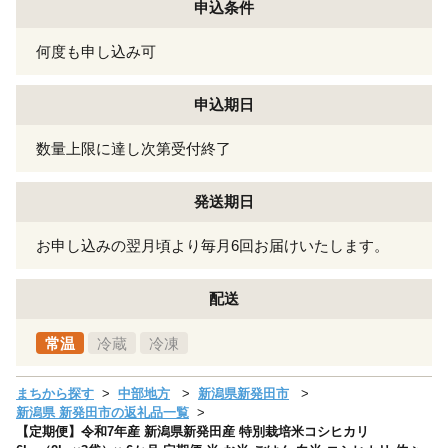
申込条件
何度も申し込み可
申込期日
数量上限に達し次第受付終了
発送期日
お申し込みの翌月頃より毎月6回お届けいたします。
配送
常温
冷蔵
冷凍
まちから探す
中部地方
新潟県新発田市
新潟県 新発田市の返礼品一覧
【定期便】令和7年産 新潟県新発田産 特別栽培米コシヒカリ