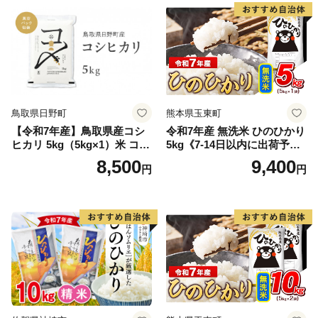
鳥取県日野町
熊本県玉東町
【令和7年産】鳥取県産コシ
令和7年産 無洗米 ひのひかり
ヒカリ 5kg（5kg×1）米 コシ
5kg《7-14日以内に出荷予定
ヒカリ こしひかり お米 白米
(土日祝除く)》コメ 米 無洗米
8,500
9,400
円
円
精米 5キロ おこめ こめ コメ
高レビュー｜人気米 熊本県
真空パック包装 真空包装 長
産米 お米 生活応援米
期保存 単一原料米 鳥取県日
野町産 Elevation