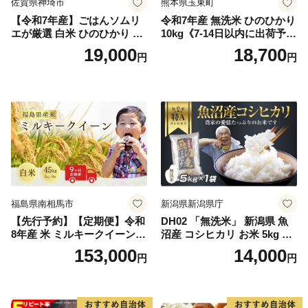
佐賀県神埼市
熊本県玉東町
【令和7年産】ごはんソムリ
令和7年産 無洗米 ひのひかり
エが厳選 白米 ひのひかり 10
10kg《7-14日以内に出荷予定
kg【神埼市産 米 お米 精米 白
(土日祝除く)》コメ 米 無洗米
19,000
18,700
円
円
米 10kg 5kg×2 ひのひかり ブ
令和7年産 高レビュー｜人気
ランド米 食味鑑定士】(H063
米 熊本県産米 お米 生活応援
164)
米
福島県南相馬市
新潟県新潟県庁
【先行予約】【定期便】令和
DH02 「無洗米」 新潟県 魚
8年産 米 ミルキークイーン
沼産 コシヒカリ お米 5kg こ
白米 45kg (5kg×9回) | ミルキ
しひかり 精米 米（お米の美
153,000
14,000
円
円
ークイーン 米5kg 福島 福島
味しい炊き方ガイド付き）
県産 福島産 精米 お米 米 コ
メ 武田ファーム サムランド
福島県 南相馬市 cu006-ae