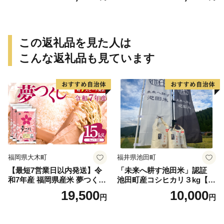
この返礼品を見た人は
こんな返礼品も見ています
福岡県大木町
福井県池田町
【最短7営業日以内発送】令
「未来へ耕す池田米」認証
和7年産 福岡県産米 夢つくし
池田町産コシヒカリ３kg【お
15kg 精米 ※北海道・沖縄・
1人様につき３セットまで】
19,500
10,000
円
円
離島は配送不可