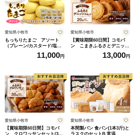
愛知県小牧市
愛知県小牧市
もっちりたまご アソート
【賞味期限60日間】コモパ
（プレーン/カスタード/塩バ
ン こまきふるさとデニッシ
ター/小倉バター）
ュセット（20個入り）／災害
11,000
13,000
円
円
用備蓄 保存食 非常食 防災グ
ッズにも
愛知県小牧市
愛知県小牧市
【賞味期限60日間】コモパ
本間製パン 食パン(1本3斤)と
ン クロワッサンセット(30
ラスクのセットB 常温