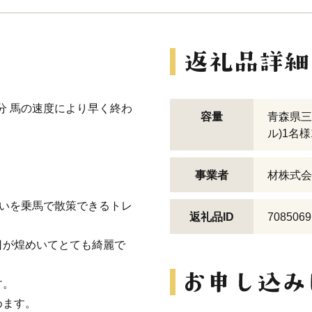
0分 馬の速度により早く終わ
容量
青森県三
ル)1名様
事業者
材株式会
沿いを乗馬で散策できるトレ
返礼品ID
7085069
日が煌めいてとても綺麗で
す。
めます。