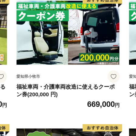
愛知県小牧市
愛
える
福祉車両・介護車両改造に使えるクーポ
福
ン券(200,000 円)
ン券
0
669,000
円
円