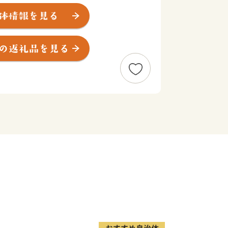
多くの米軍人やその家族が暮らし、その
アメリカンデー、航空祭といった日米交
てラムサール条約に登録される「仏
最大の最大の繁殖地として知られ、その
ぼうや、品質の高いにんにく、ブランド
ほっき貝を育みます。
があり、今も空の物語を続ける三沢市
然も存分に楽しむことができます。