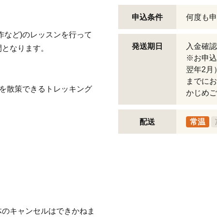
申込条件
何度も申
作など)のレッスンを行って
発送期日
入金確認
間となります。
※お申込
翌年2月
までにお
いを散策できるトレッキング
かじめご
配送
常温
体のキャンセルはできかねま