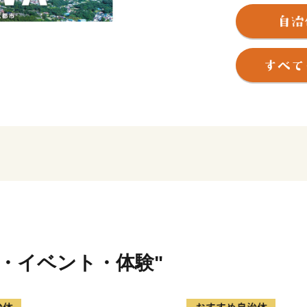
38,000人の人口に加え、
街並みは異国情緒が漂い、
流イベントが盛んです。
世界的にも重要な湿地とし
沼」は、幻の鳥オオセッカ
豊かな自然は、日本一のご
いかとして名高い昼いか、
海があり、湖があり、歴史
は、四季折々に変化する自
行・イベント・体験"