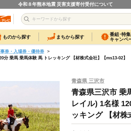
令和８年熊本地震 災害支援寄付受付について
番組･特集
ものから探す
まちから探す
キャンペ
食事券・入場券・優待券
0分 乗馬 乗馬体験 馬 トレッキング 【材株式会社】【ms13-02】
青森県 三沢市
青森県三沢市 乗
レイル) 1名様 1
ッキング 【材株式