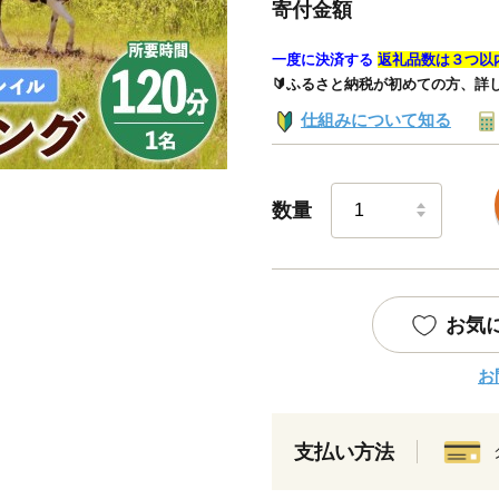
寄付金額
一度に決済する
返礼品数は３つ以
🔰ふるさと納税が初めての方、詳
仕組みについて知る
数量
お気
お
支払い方法