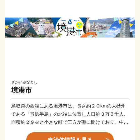
さかいみなとし
境港市
鳥取県の西端にある境港市は、長さ約２０kmの大砂州
である「弓浜半島」の北端に位置し人口約３万３千人、
面積約２９㎢と小さな町で三方が海に開けており、中国
地方最高峰の「大山」を背景に風光明媚な白砂青松の海
岸線を有しております。