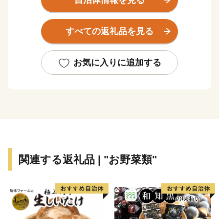
自治体情報を見る
基幹産業である漁業は特定第３種漁港に指定され過去
５年連続水揚げ日本一なるなど日本屈指の水揚げを誇っ
すべての返礼品を見る
ております。
また、ゲゲゲの鬼太郎で有名な漫画家水木しげる氏の出
身地としても知られており、ＪＲ境港駅から８００ｍ続
お気に入りに追加する
く「水木しげるロード」には作品に登場する鬼太郎や妖
怪たちをかたどったブロンズ像が並び、国内外からの多
くの観光客でにぎわっております。
ふるさと納税制度を活用した「魚と鬼太郎のまち境港ふ
るさと基金」を創設しました。境港市へのご支援（寄附
関連する返礼品 | "お野菜類"
金）をお願いいたします。
•「ふるさと納税」とは、生まれ育った「ふるさとを大
切にしたい」、「ふるさとの発展に貢献したい」という
気持ちを形にするものですが、ご支援の受け付けは出身
者に限定したものではありません。どなたでも結構で