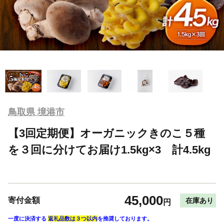
鳥取県 境港市
【3回定期便】オーガニックきのこ５種
を３回に分けてお届け1.5kg×3 計4.5kg
45,000
寄付金額
在庫あり
円
一度に決済する
返礼品数は３つ以内
を推奨しております。