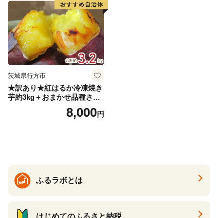
物 産地直送 お取り寄せ 国産
茨城県行方市
★訳あり★紅はるか冷凍焼き
芋約3kg＋おまかせ品種さつ
まいも 合計約3.2kg｜さつ
8,000
円
まいも サツマイモ さつま芋
焼き芋 やきいも 冷凍 冷凍焼
き芋 訳あり 訳アリ 紅はるか
茨城県 行方市(EY-25)
ふるラボとは
はじめてのふるさと納税