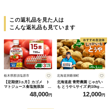
この返礼品を見た人は
こんな返礼品も見ています
栃木県那須塩原市
北海道洞爺湖町
【定期便3ヵ月】カゴメ ト
北海道産 青野農園 じゃがい
マトジュース食塩無添加 72
も とうや Lサイズ 約10kg 20
0ml PET×15本 1ケース 毎月
26年10月初旬～12月下旬頃お
48,000
12,000
円
円
届く 3ヵ月 3回コース ns001-
届け 先行予約 北海道 ジャガ
005 【 KAGOME 野菜ジュー
イモ トウヤ 馬鈴薯 ポテト 芋
ス 】
いも イモ 黄色 旬 野菜 農作