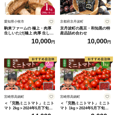
す。
•この制度による寄附を自治体へ行った場合、現在お住
まいになっている自治体の住民税などから一定限度まで
愛知県小牧市
京都府京丹波町
の寄附金相当額が控除されます。
駒来ファームの 極上・肉厚
京丹波町の黒豆・和知黒の特
•「魚と鬼太郎のまち境港ふるさと基金」にご寄附をい
生しいたけ[極上 肉厚 生しい
産品詰め合わせ
ただいた方に、プレゼントをお届けします。
たけ 生シイタケ 生椎茸 安心
10,000
10,000
円
円
安全 国産 採れたて 新鮮 きの
•ふるさと納税のプレゼント品は一時所得に該当しま
こ 野菜]
す。他の一時所得との合計金額が50万を超える場合は、
確定申告を行う必要があります。詳しくは国税庁のペー
ジをご覧ください。
宮崎県高鍋町
宮崎県高鍋町
＜「完熟ミニトマト」ミニト
＜「完熟ミニトマト」ミニト
マト 2kg＞2024年5月下旬迄
マト 1kg＞2024年5月下旬迄
に順次出荷 野菜ソムリエサ
に順次出荷 野菜ソムリエサ