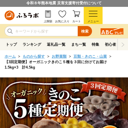
令和８年熊本地震 災害支援寄付受付について
上限額
お気に入り
カート
メニュー
検索
トップ
ランキング
返礼品一覧
まち一覧
特集
初心者ガイド
ホーム
ものから探す
お野菜類
豆類・きのこ・山菜
【3回定期便】オーガニックきのこ５種を３回に分けてお届け
1.5kg×3 計4.5kg