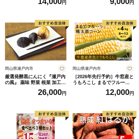
14,000
9,000
円
円
ミット アルル・リリカ共に
ミット アルル・リリカ共に
銀賞受賞！！(2023年11月開
銀賞受賞！！(2023年11月開
催)1回食べてみらんね？宮崎
催)1回食べてみらんね？宮崎
県 高鍋町産 産地直送 有機肥
県 高鍋町産 産地直送 有機肥
料使用 高糖度 西森農園
料使用 高糖度 西森農園
岡山県瀬戸内市
岡山県瀬戸内市
厳選発酵黒にんにく『瀬戸内
［2026年先行予約］牛窓産と
の風』 薬味 野菜 根菜 加工食
うもろこし まるでフルー
品
ツ！最高糖度25度超え 生で
26,000
12,000
円
円
甘い、茹でて美味い！ 黄色
とうもろこし 「桃太郎コー
ン」約4kg（8〜12本入り）
野菜