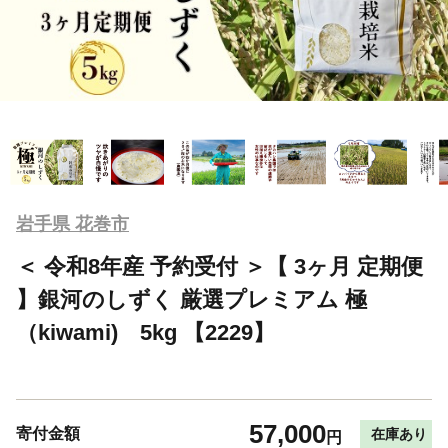
岩手県 花巻市
＜ 令和8年産 予約受付 ＞【 3ヶ月 定期便
】銀河のしずく 厳選プレミアム 極
（kiwami) 5kg 【2229】
57,000
寄付金額
在庫あり
円