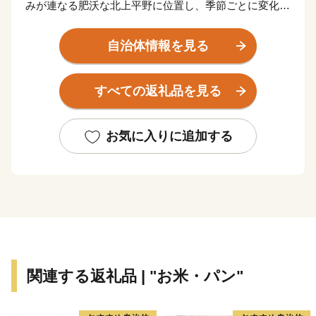
みが連なる肥沃な北上平野に位置し、季節ごとに変化に
富んだ自然風景が広がる美しいまちです。
市の西部には、奥羽山脈の渓谷沿いに湧き出る花巻温泉
自治体情報を見る
郷があります。周辺は県立自然公園に指定され、立ちの
ぼる湯けむりと深山の緑、目の前を流れる清流が、情緒
すべての返礼品を見る
豊かな風景を醸し出します。
また、宮沢賢治や萬鉄五郎などの世界的に知られる先人
を輩出するとともに、早池峰神楽や鹿踊りなどの郷土芸
お気に入りに追加する
能、日本三大杜氏のひとつ南部杜氏、さき織り、ホーム
スパン等の優れた技術が多く伝えられています。さら
に、岩手県内唯一の花巻空港があり、東北新幹線新花巻
駅や東北自動車道、東北横断自動車道などの高速交通網
が整備されるなど、北東北の高速交通網の結節点という
極めて恵まれた拠点性を有しています。
関連する返礼品 | "お米・パン"