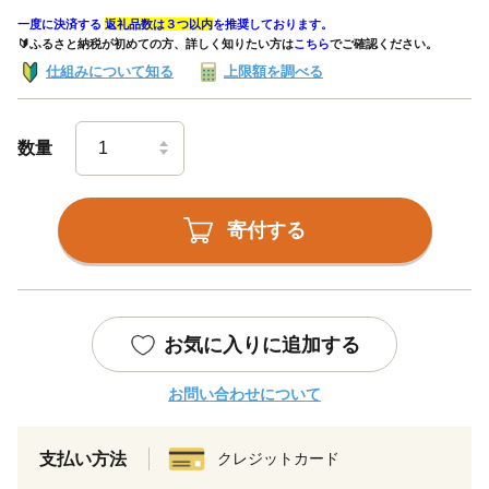
一度に決済する
返礼品数は３つ以内
を推奨しております。
🔰ふるさと納税が初めての方、詳しく知りたい方は
こちら
でご確認ください。
仕組みについて知る
上限額を調べる
数量
寄付する
お気に入りに追加する
お問い合わせについて
支払い方法
クレジットカード