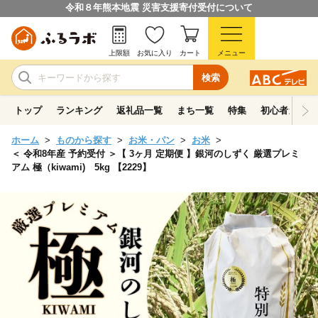
令和８年熊本地震 災害支援寄付受付について
上限額
お気に入り
カート
メニュー
検索
トップ
ランキング
返礼品一覧
まち一覧
特集
初心者ガイド
ホーム
ものから探す
お米・パン
お米
＜ 令和8年産 予約受付 ＞【 3ヶ月 定期便 】銀河のしずく 厳選プレミ
アム 極（kiwami) 5kg 【2229】