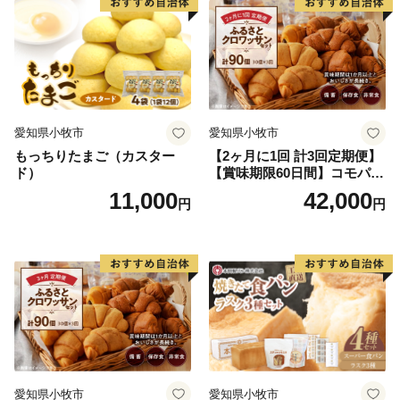
愛知県小牧市
愛知県小牧市
もっちりたまご（カスター
【2ヶ月に1回 計3回定期便】
ド）
【賞味期限60日間】コモパ
ン ふるさとクロワッサンセ
11,000
42,000
円
円
ット（計90個）／災害用備蓄
保存食 非常食 防災グッズに
も
愛知県小牧市
愛知県小牧市