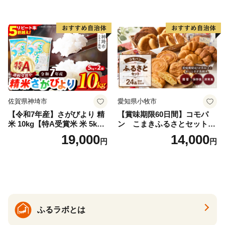
県産 福島産 精米 お米 米 コ
メ 武田ファーム サムランド
福島県 南相馬市 cu006-ae
佐賀県神埼市
愛知県小牧市
【令和7年産】さがびより 精
【賞味期限60日間】コモパ
米 10kg【特A受賞米 米 5kg×
ン こまきふるさとセット
2袋 お米 コメ こめ 国産 美味
（24個入り）／災害用備蓄
19,000
14,000
円
円
しい ブランド米 人気 ランキ
保存食 非常食 防災グッズに
ング 増田米穀】(H015224)
も
ふるラボとは