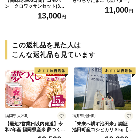
【賞味期限60日間】コモパ
もっちりたまご（塩バター）
ン クロワッサンセット(30
11,000
円
個入り)／災害用備蓄 保存食
13,000
円
非常食 防災グッズにも
この返礼品を見た人は
こんな返礼品も見ています
福岡県大木町
福井県池田町
【最短7営業日以内発送】令
「未来へ耕す池田米」認証
和7年産 福岡県産米 夢つくし
池田町産コシヒカリ３kg【お
15kg 精米 ※北海道・沖縄・
1人様につき３セットまで】