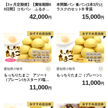
【3ヶ月定期便】【賞味期限6
本間製パン 食パン(1本3斤)と
0日間】コモパン ふるさと
ラスクのセットB 常温
クロワッサンセット（計90
42,000
15,000
円
円
個）／災害用備蓄 保存食 非
常食 防災グッズにも
愛知県小牧市
愛知県小牧市
もっちりたまご アソート
もっちりたまご（プレーン）
（プレーン/カスタード/塩バ
11,000
円
ター/小倉バター）
11,000
円