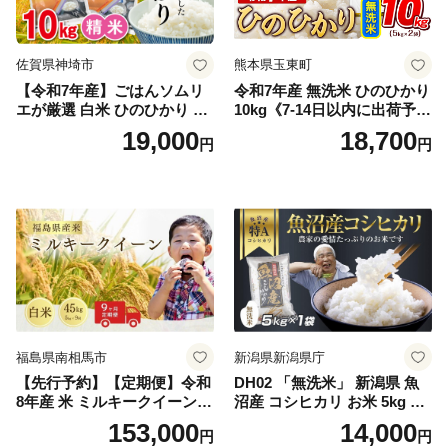
佐賀県神埼市
熊本県玉東町
【令和7年産】ごはんソムリ
令和7年産 無洗米 ひのひかり
エが厳選 白米 ひのひかり 10
10kg《7-14日以内に出荷予定
kg【神埼市産 米 お米 精米 白
(土日祝除く)》コメ 米 無洗米
19,000
18,700
円
円
米 10kg 5kg×2 ひのひかり ブ
令和7年産 高レビュー｜人気
ランド米 食味鑑定士】(H063
米 熊本県産米 お米 生活応援
164)
米
福島県南相馬市
新潟県新潟県庁
【先行予約】【定期便】令和
DH02 「無洗米」 新潟県 魚
8年産 米 ミルキークイーン
沼産 コシヒカリ お米 5kg こ
白米 45kg (5kg×9回) | ミルキ
しひかり 精米 米（お米の美
153,000
14,000
円
円
ークイーン 米5kg 福島 福島
味しい炊き方ガイド付き）