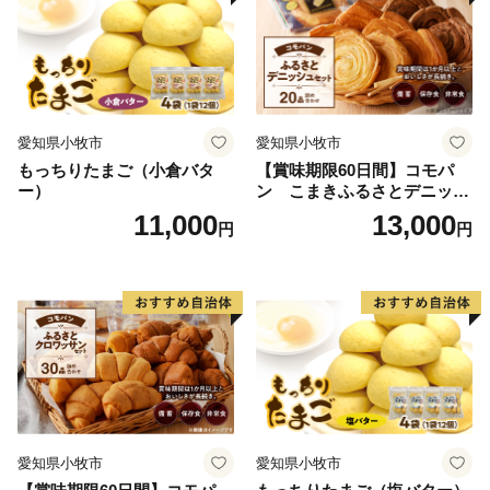
愛知県小牧市
愛知県小牧市
もっちりたまご（小倉バタ
【賞味期限60日間】コモパ
ー）
ン こまきふるさとデニッシ
ュセット（20個入り）／災害
11,000
13,000
円
円
用備蓄 保存食 非常食 防災グ
ッズにも
愛知県小牧市
愛知県小牧市