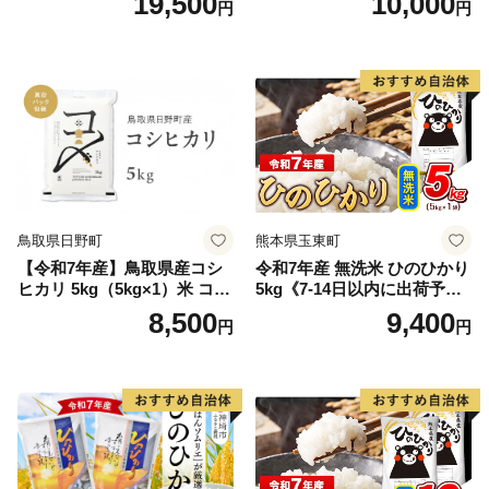
19,500
10,000
円
円
離島は配送不可
鳥取県日野町
熊本県玉東町
【令和7年産】鳥取県産コシ
令和7年産 無洗米 ひのひかり
ヒカリ 5kg（5kg×1）米 コシ
5kg《7-14日以内に出荷予定
ヒカリ こしひかり お米 白米
(土日祝除く)》コメ 米 無洗米
8,500
9,400
円
円
精米 5キロ おこめ こめ コメ
高レビュー｜人気米 熊本県
真空パック包装 真空包装 長
産米 お米 生活応援米
期保存 単一原料米 鳥取県日
野町産 Elevation