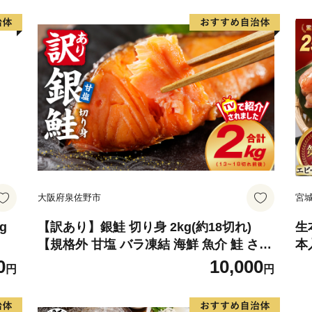
大阪府泉佐野市
宮
g
【訳あり】銀鮭 切り身 2kg(約18切れ)
生
【規格外 甘塩 バラ凍結 海鮮 魚介 鮭 さけ
本
しゃけ お弁当 朝食 おかず 簡単調理 家計
仙
0
10,000
円
円
応援】
わ
蟹