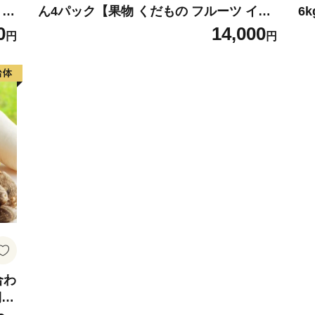
ミッ
ん4パック【果物 くだもの フルーツ イチ
6
直
ゴ 苺 佐賀】(H116133)
中
0
14,000
円
円
B
合わ
期間