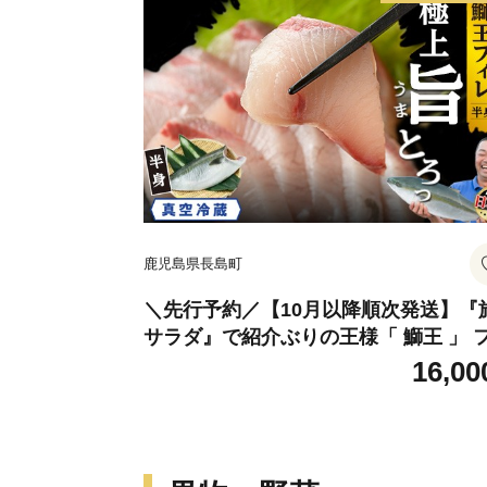
鹿児島県長島町
＼先行予約／【10月以降順次発送】『
サラダ』で紹介ぶりの王様「 鰤王 」 
レ 半身 フィレ1枚 産地直送 新鮮 旨味
16,00
抜群の 長島町 特産品 ブランド ぶり 鰤
リ 切り身 真空 冷蔵 刺身 ぶりしゃぶ 
ぶしゃぶ 魚 魚介 人気 ランキング 【JF
A】jfa-1629R8