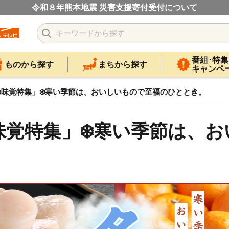
令和８年熊本地震 災害支援寄付受付について
番組･特集
ものから探す
まちから探す
キャンペ
味覚特集」❄️寒い季節は、おいしいもので至福のひととき。
覚特集」❄️寒い季節は、