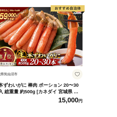
城県気仙沼市
本ずわいがに 棒肉 ポーション 20〜30
入 総重量 約500g [カネダイ 宮城県 気
沼市 20564322] むき身 カニ かに 生 ず
15,000
円
いがに ズワイガニ ずわい蟹 ズワイ蟹
 カニ カニ脚 蟹脚 カニ棒肉 カニ 蟹