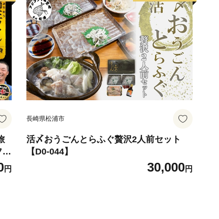
長崎県松浦市
旅
活〆おうごんとらふぐ贅沢2人前セット
フィ
【D0-044】
が
0
30,000
円
円
 ブ
しゃ