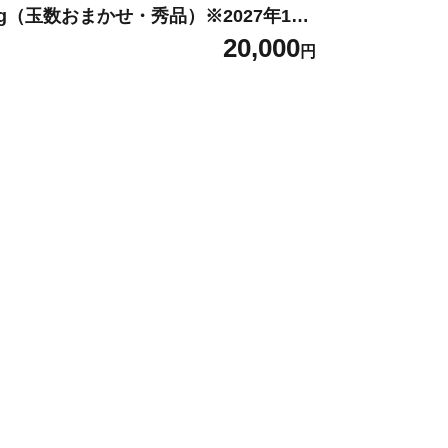
kg（玉数おまかせ・秀品）※2027年1月
旬～2027年3月上旬頃に発送【tec502
20,000
円
】