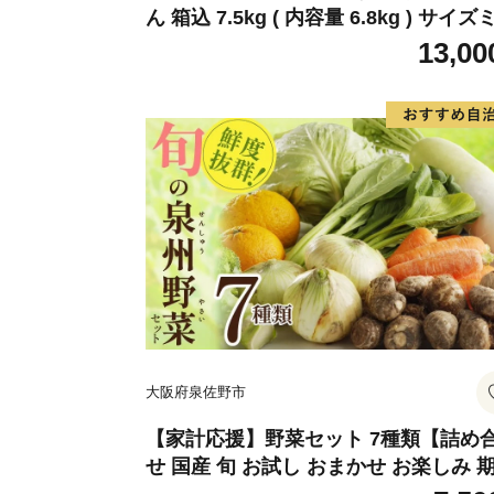
ん 箱込 7.5kg ( 内容量 6.8kg ) サイズ
クス Ｂ品 有田みかん 和歌山県産 産地
13,00
送 家庭用【みかんの会】_MK1049
大阪府泉佐野市
【家計応援】野菜セット 7種類【詰め
せ 国産 旬 お試し おまかせ お楽しみ 
限定】