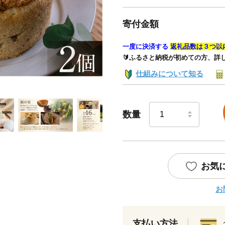
寄付金額
一度に決済する
返礼品数は３つ以
🔰ふるさと納税が初めての方、詳
仕組みについて知る
数量
お気
お
支払い方法