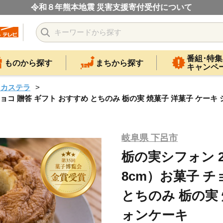
令和８年熊本地震 災害支援寄付受付について
番組･特集
ものから探す
まちから探す
キャンペ
・カステラ
 チョコ 贈答 ギフト おすすめ とちのみ 栃の実 焼菓子 洋菓子 ケー
岐阜県 下呂市
栃の実シフォン 2個
8cm）お菓子 チ
とちのみ 栃の実 
ォンケーキ