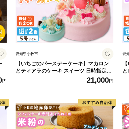
御嶽山をはじめ一千メート
曽川国定公園や県立自然公
また、飛騨川に沿って国道4
で国道256号、257号が通
総面積851.21平方キロメ
山林が全体の約9割を占め
愛知県小牧市
愛
を利用して、農業地、商業
地目別では森林（91.05%）
ー
【いちごのバースデーケーキ】マカロン
【
とティアラのケーキ スイーツ 日時指定可
と
（0.90%）、道路他（6.5
デザート 洋菓子 お取り寄せ 愛知県 小牧
菓
0
21,000
標高 最高 3,052.6メ
円
円
市 送料無料 誕生日 クリスマス お祝い マ
誕
カロン デコレーションケーキ ホールケー
ー
キ
可