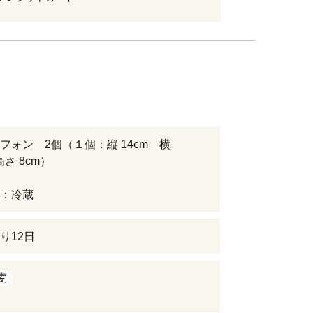
フォン 2個（１個：縦 14cm 横
高さ 8cm）
：冷蔵
り12日
麦