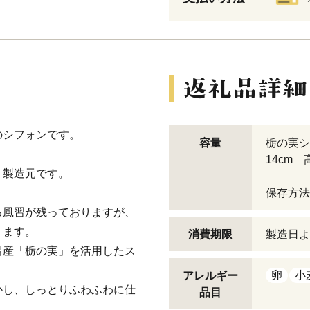
のシフォンです。
容量
栃の実シ
14cm 
」製造元です。
保存方法
る風習が残っておりますが、
ります。
消費期限
製造日よ
呂産「栃の実」を活用したス
卵
小
アレルギー
かし、しっとりふわふわに仕
品目