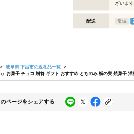
ざいます
配送
常温
岐阜県 下呂市の返礼品一覧
8cm）お菓子 チョコ 贈答 ギフト おすすめ とちのみ 栃の実 焼菓子
このページをシェアする