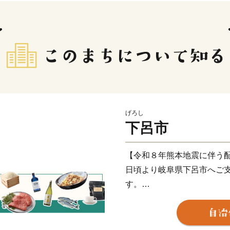
げろし
下呂市
【令和８年熊本地震に伴う
日頃より岐阜県下呂市へご
す。
このたびの令和8年熊本地
舞い申し上げます。被災地