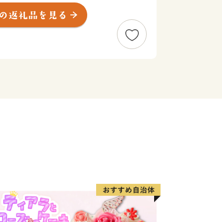
よりお祈り申し上げます。
一部地域において配送会社の営業停止や
おります。地域によってはご指定のお届
場合がございます。
ては、各配送会社の公式サイトをご確認
ただいている皆様には、多大なるご迷惑
すが、何卒ご理解とご了承を賜りますよ
------------------
に位置し、北は高山市、南は加茂郡、西
川市と長野県に接しています。
れ、西には馬瀬川があり、周囲には霊峰