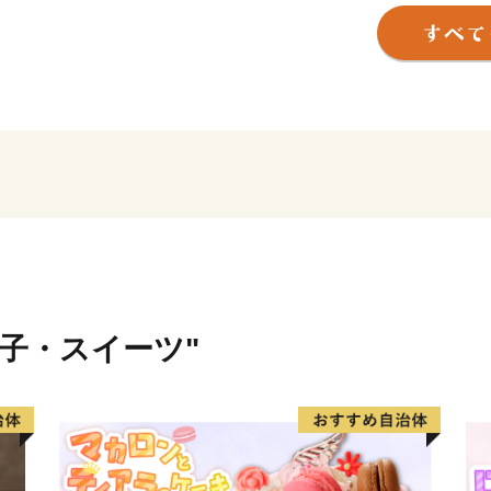
な生活が戻りますことを心
現在、地震の影響により、
配送業務の遅延が発生して
け日に返礼品が到着しない
最新の配送状況につきまし
ください。
返礼品のお届けをお待ちい
とご心配をおかけいたしま
うお願い申し上げます。
菓子・スイーツ"
----------------------------------------
下呂市は、岐阜県の中東部
は郡上市、関市、東は中津
ほぼ中央を飛騨川が南へ流