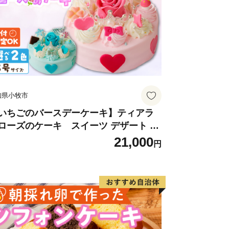
ルを越える急峻な山々がそびえ、飛騨木
園なども位置する自然豊かな地域です。
1号やJR高山本線が通り、横断する形
じています。
ートル
、河川に沿った平坦地とゆるやかな斜面
知県小牧市
地、住宅地などが混在しています。
、農用地（1..50%）、宅地
いちごのバースデーケーキ】ティアラ
ローズのケーキ スイーツ デザート 洋
5%）となっています。
子 お取り寄せ 愛知県 小牧市 送料無料
21,000
ートル 最低 220メートル
円
生日 クリスマス お祝い ばら 花 フラワ
 デコレーション ホールケーキ 日時指定