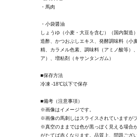
・馬肉
・小袋醤油
しょうゆ（小麦・大豆を含む）（国内製造
造酢、かつおぶしエキス、発酵調味料（小麦
精、カラメル色素、調味料（アミノ酸等）
ア）、増粘剤（キサンタンガム）
■保存方法
冷凍 -18℃以下で保存
■備考（注意事項）
※画像はイメージです。
※画像の馬刺しはスライスされていますが
※真空のままでは色が黒っぽく見える場合
がたてば赤くなります。品質上、問題ござ