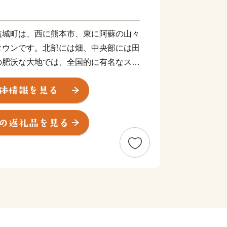
益城町は、西に熊本市、東に阿蘇の山々
タウンです。北部には畑、中央部には田
の肥沃な大地では、全国的に有名なスイ
の栽培が盛んに行われている都市と自然
春は秋津川の桜、夏は蛍、秋は紅葉と美
。
空港ICを有する便利な町、熊本の空と
てみませんか。