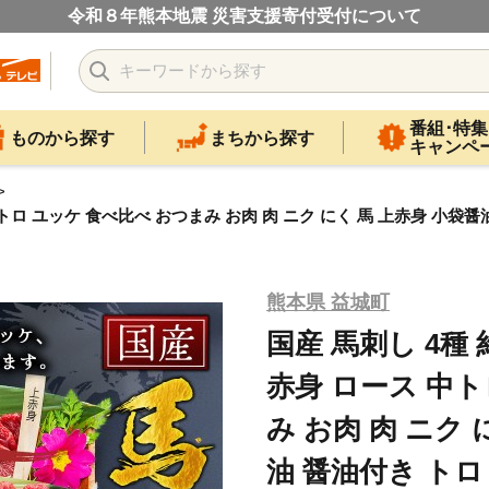
令和８年熊本地震 災害支援寄付受付について
番組･特集
ものから探す
まちから探す
キャンペ
 中トロ ユッケ 食べ比べ おつまみ お肉 肉 ニク にく 馬 上赤身 小袋醤
熊本県 益城町
国産 馬刺し 4種 
赤身 ロース 中ト
み お肉 肉 ニク 
油 醤油付き トロ