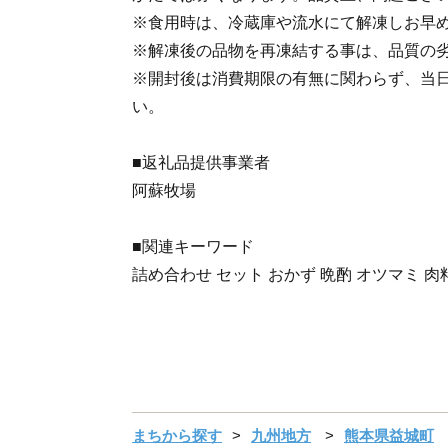
※食用時は、冷蔵庫や流水にて解凍しお早
※解凍後の品物を再凍結する事は、品質の
※開封後は消費期限の有無に関わらず、当
い。
■返礼品提供事業者
阿蘇牧場
■関連キーワード
詰め合わせ セット おかず 晩酌 オツマミ 肉
まちから探す
九州地方
熊本県益城町