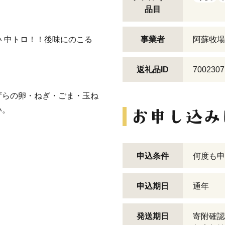
品目
 中トロ！！後味にのこる
事業者
阿蘇牧場
返礼品ID
7002307
ずらの卵・ねぎ・ごま・玉ね
い。
申込条件
何度も申
申込期日
通年
発送期日
寄附確認