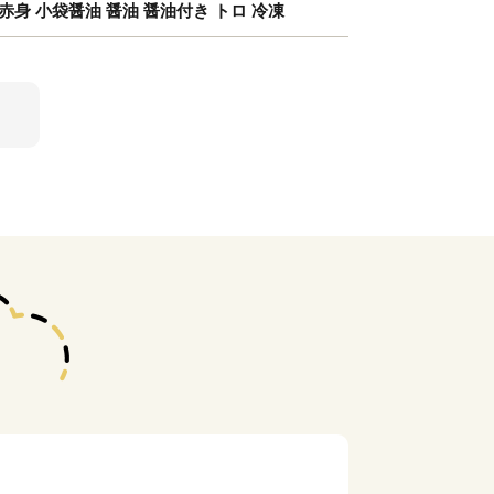
 上赤身 小袋醤油 醤油 醤油付き トロ 冷凍