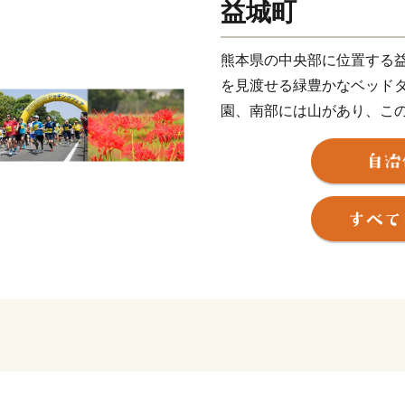
益城町
熊本県の中央部に位置する
を見渡せる緑豊かなベッド
園、南部には山があり、こ
カやヒノヒカリ、果物など
の調和がとれたまちです。
四季折々の変化も豊かで、
しい景観があふれています
阿蘇くまもと空港や益城熊本
陸の玄関口へお越しになっ