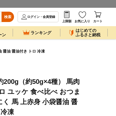
検索
ログイン・会員登録
上限額
お気に入り
カート
はじめての
ランキング
ーン
ふるさと納税
油 醤油 醤油付き トロ 冷凍
約200g（約50g×4種） 馬肉
ロ ユッケ 食べ比べ おつま
にく 馬 上赤身 小袋醤油 醤
 冷凍