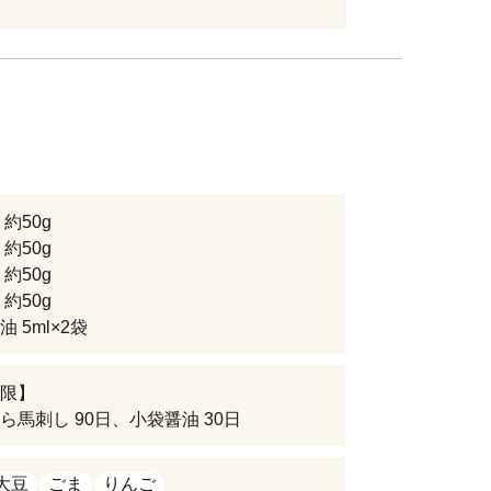
約50g
約50g
約50g
約50g
 5ml×2袋
限】
ら馬刺し 90日、小袋醤油 30日
大豆
ごま
りんご