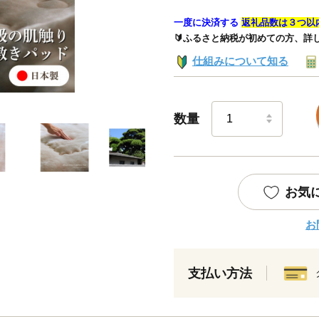
一度に決済する
返礼品数は３つ以
🔰ふるさと納税が初めての方、詳
仕組みについて知る
数量
お気
お
支払い方法