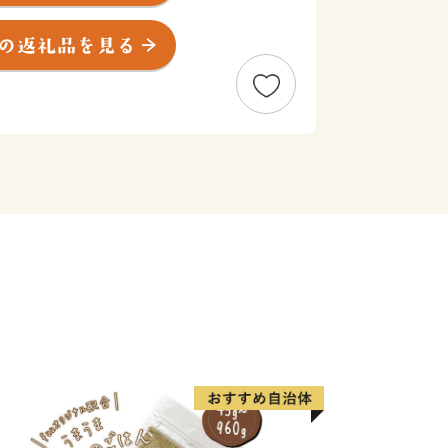
え、大阪の中心部へは電車で約30分
際空港へも電車で約30分と交通面で
店舗の夜店が並ぶ「墓店」が行われていま
な忠岡だんじり祭りが行われたり、多
る正木美術館があります。
に是非一度お越し下さい。
部産業振興課 ふるさと納税係
（代表のみ）
ka@town-tadaoka.jp