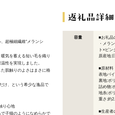
容量
■お礼品
、超極細繊維“メランシ
・メラン
ト×ピンク
と暖気を蓄える短い毛を織り
原産地:
保温性を実現しました。
■原材料
した肌触りのよさはまさに格
表地パイ
裏地:ポリ
ketだけ、という希少な逸品で
詰め物:
地糸:ポ
重さ:約2.
な触り心地
■生産者
るで子猫のようになめらかで