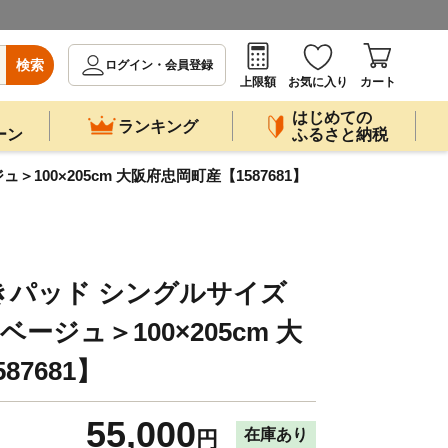
検索
ログイン・会員登録
上限額
お気に入り
カート
はじめての
ランキング
ーン
ふるさと納税
00×205cm 大阪府忠岡町産【1587681】
きパッド シングルサイズ
ージュ＞100×205cm 大
7681】
55,000
在庫あり
円