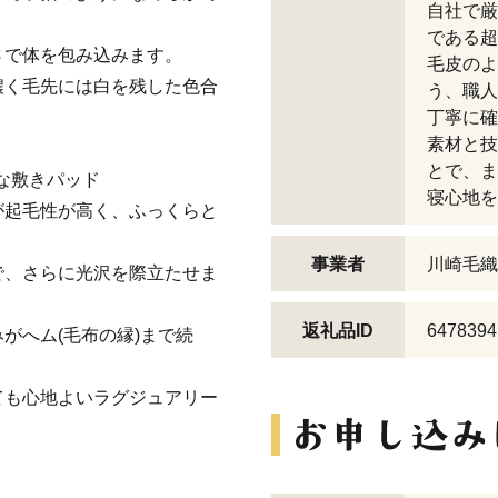
自社で厳
である超
さで体を包み込みます。
毛皮のよ
濃く毛先には白を残した色合
う、職人
丁寧に確
素材と技
とで、ま
ーな敷きパッド
寝心地を
が起毛性が高く、ふっくらと
事業者
川崎毛織
で、さらに光沢を際立たせま
返礼品ID
6478394
がへム(毛布の縁)まで続
ても心地よいラグジュアリー