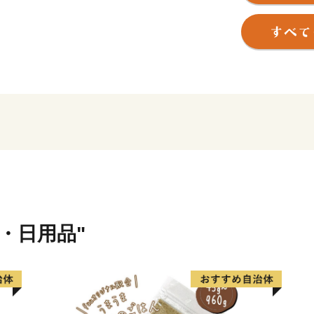
古くから漁業や繊維産業で栄
の通勤圏内に位置し、関西国
非常に恵まれています。
毎年8月13日には約100
す。
他にも、毎年10月には勇壮
数の東洋古美術品を収蔵す
見どころたっぷりの忠岡町
【お問合せ先】
貨・日用品"
忠岡町役場産業まちづくり
電話番号 0725-22-1122
メールアドレス furusatotadao