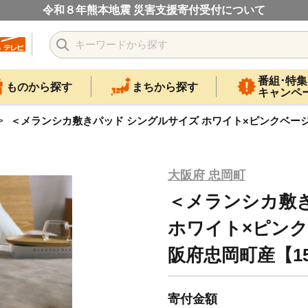
令和８年熊本地震 災害支援寄付受付について
番組･特集
ものから探す
まちから探す
キャンペ
＜メランシカ敷きパッド シングルサイズ ホワイト×ピンクベージュ＞1
大阪府 忠岡町
＜メランシカ敷
ホワイト×ピンクベ
阪府忠岡町産【158
寄付金額