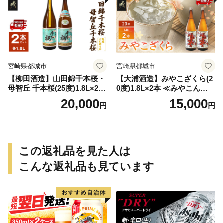
宮崎県都城市
宮崎県都城市
【柳田酒造】山田錦千本桜・
【大浦酒造】みやこざくら(2
母智丘 千本桜(25度)1.8L×2本
0度)1.8L×2本 ≪みやこんじょ
≪みやこんじょ特急便≫_AC
特急便≫_MJ-0771
20,000
15,000
円
円
-0751
この返礼品を見た人は
こんな返礼品も見ています