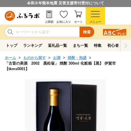
令和８年熊本地震 災害支援寄付受付について
上限額
お気に入り
カート
メニュー
検索
トップ
ランキング
返礼品一覧
まち一覧
特集
初心者ガイド
ホーム
ものから探す
お酒
焼酎・泡盛
「古昔の美酒 2002 黒松翁」 焼酎 300ml 化粧箱【黒】 伊賀市
【tkms0001】