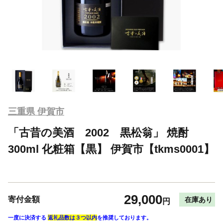
三重県 伊賀市
「古昔の美酒 2002 黒松翁」 焼酎
300ml 化粧箱【黒】 伊賀市【tkms0001】
29,000
寄付金額
在庫あり
円
一度に決済する
返礼品数は３つ以内
を推奨しております。