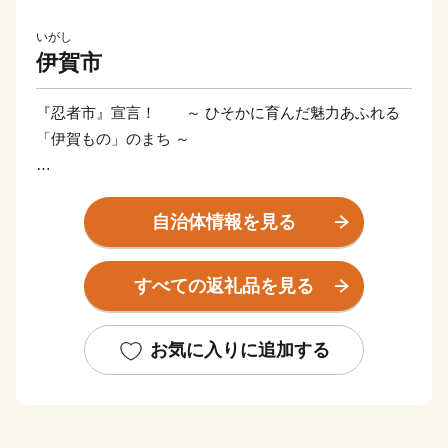
いがし
伊賀市
『忍者市』宣言！ ～ ひそかに育んだ魅力あふれる
「伊賀もの」のまち ～
三重県伊賀市は忍者発祥の地として、忍者の歴史文化
や精神を継承するとともに、忍者を活かした観光やまち
自治体情報を見る
づくりに取り組んでいます。日本一、二の高石垣で知ら
れる伊賀上野城のふもとでは、誰もが忍者気分を味わえ
すべての返礼品を見る
る「伊賀上野ＮＩＮＪＡフェスタ」が開催され、秋には
この地で生まれた俳聖松尾芭蕉の業績を称える「芭蕉
祭」や、ユネスコ無形文化遺産に登録されたダンジリ行
お気に入りに追加する
事で有名な「上野天神祭」が行われるなど、歴史と文化
が香る自然豊かなまちです。