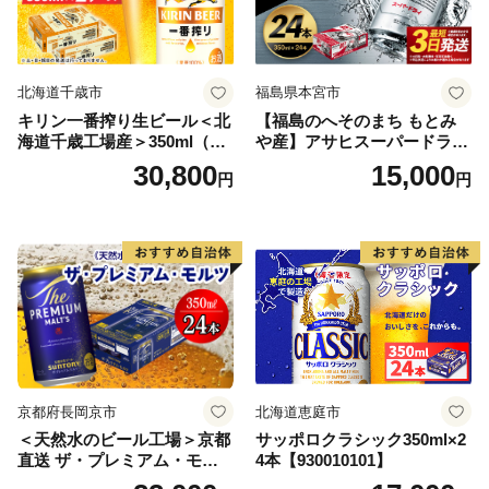
北海道千歳市
福島県本宮市
キリン一番搾り生ビール＜北
【福島のへそのまち もとみ
海道千歳工場産＞350ml（24
や産】アサヒスーパードライ
本） 2ケース
350ml×24本 合計8.4L 1ケー
30,800
15,000
円
円
ス アルコール度数5% 缶ビー
ル お酒 ビール アサヒ スーパ
ードライ super dry 24缶 辛
口 送料無料 カメイ 本宮市
【07214-0206】
京都府長岡京市
北海道恵庭市
＜天然水のビール工場＞京都
サッポロクラシック350ml×2
直送 ザ・プレミアム・モル
4本【930010101】
ツ 350ml×24本 プレモル [149