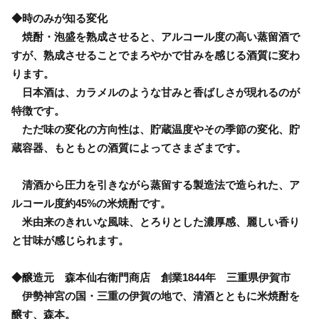
◆時のみが知る変化
焼酎・泡盛を熟成させると、アルコール度の高い蒸留酒で
すが、熟成させることでまろやかで甘みを感じる酒質に変わ
ります。
日本酒は、カラメルのような甘みと香ばしさが現れるのが
特徴です。
ただ味の変化の方向性は、貯蔵温度やその季節の変化、貯
蔵容器、もともとの酒質によってさまざまです。
清酒から圧力を引きながら蒸留する製造法で造られた、ア
ルコール度約45%の米焼酎です。
米由来のきれいな風味、とろりとした濃厚感、麗しい香り
と甘味が感じられます。
◆醸造元 森本仙右衛門商店 創業1844年 三重県伊賀市
伊勢神宮の国・三重の伊賀の地で、清酒とともに米焼酎を
醸す、森本。