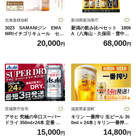
北海道様似町
新潟県新潟県庁
3023 SAMANIジン EMA
新潟の飲み比べセット 1806
WRIイチゴリキュール セッ
A（八海山・久保田・雪中
ト（箱入り）【大人の味 酒
梅・越乃寒梅・かたふね・千
20,000
68,000
円
円
お酒 洋酒 スピリッツ クラフ
代の光）
トジン 国産 sake SAKE gin
GIN liqueur LIQUEUR お酒
セット 詰め合わせ カクテル
ソーダ割り アルコール ロッ
ク ソーダ ジントニック 】
茨城県守谷市
滋賀県多賀町
アサヒ 究極の辛口スーパー
キリン 一番搾り 生ビール 35
ドライ 350ml×24本 定番 ビー
0ml × 24本 | キリン一番搾り
ル 缶ビール 酒 お酒 アルコー
キリンビール 一番搾り ビー
15,000
14,800
円
円
ル 辛口
ル 24缶 きりんいちばんしぼ