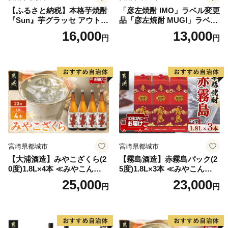
【ふるさと納税】本格芋焼酎
「彦左焼酎 IMO」ラベル変更
『Sun』芋グラッセ アウトド
品「彦左焼酎 MUGI」ラベル
ア ソロキャンプ ベランピン
変更品 飲み比べ セット 合計
16,000
13,000
円
円
グ 巣ごもり 就労支援
2本 720ml×各1本 25度 焼酎
お酒 麦焼酎 芋焼酎
宮崎県都城市
宮崎県都城市
【大浦酒造】みやこざくら(2
【霧島酒造】赤霧島パック(2
0度)1.8L×4本 ≪みやこんじょ
5度)1.8L×3本 ≪みやこんじょ
特急便≫_AD-0771
特急便≫_23-07-K03P-1800-3
25,000
23,000
円
円
-Q