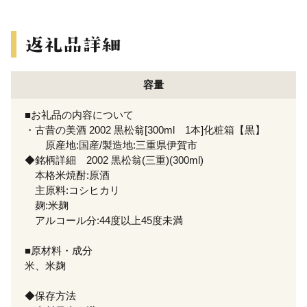
容量
■お礼品の内容について
・古昔の美酒 2002 黒松翁[300ml 1本]化粧箱【黒】
原産地:国産/製造地:三重県伊賀市
◆銘柄詳細 2002 黒松翁(三重)(300ml)
本格米焼酎:原酒
主原料:コシヒカリ
麹:米麹
アルコール分:44度以上45度未満
■原材料・成分
米、米麹
◆保存方法