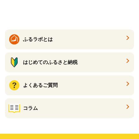
り キリン一番搾り びーる 1
ケース 24缶 24本 キリン一番
搾り KIRIN きりん 麒麟 キリ
ン一番搾り いちばんしぼり
キリン一番搾り 父の日 ちち
の日
ふるラボとは
はじめてのふるさと納税
よくあるご質問
コラム