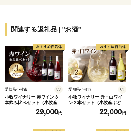
伊賀市には、四方を囲む伊賀盆地のきれいな水と豊か
な土壌に育まれた『伊賀米』、伊勢志摩サミットで用い
られた『伊賀酒』、希少価値の高い”肉の横綱”『伊賀
牛』、昔も今も人々を魅了する『伊賀焼』など、全国に
関連する返礼品 | "お酒"
誇るブランド品がいっぱいあります！
愛知県小牧市
愛知県小牧市
小牧ワイナリー 赤ワイン３
小牧ワイナリー 赤・白ワイ
本飲み比べセット（小牧産ぶ
ン２本セット（小牧産ぶどう
どう100％使用）
100％使用）
29,000
22,000
円
円