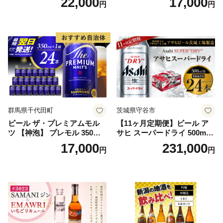
22,000
17,000
円
円
5]
群馬県千代田町
茨城県守谷市
ビール ザ・プレミアムモル
【11ヶ月定期便】ビール ア
ツ 【神泡】 プレモル 350ml
サヒ スーパードライ 500ml 2
× 24本 サントリー〈天然水の
4本 1ケース×11ヶ月 | アサヒ
17,000
231,000
円
円
ビール工場〉群馬※沖縄・離
ビール 究極の辛口 酒 お酒 ア
島地域へのお届け不可
ルコール 生ビール Asahi ア
サヒビール スーパードライ s
uper dry 11回 缶ビール 缶 ギ
フト 内祝い 茨城県守谷市 送
料無料