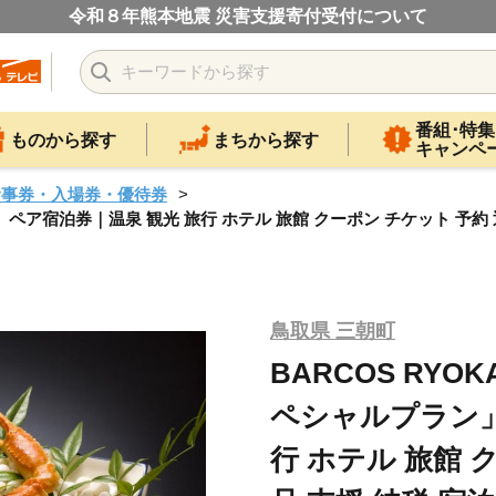
令和８年熊本地震 災害支援寄付受付について
番組･特集
ものから探す
まちから探す
キャンペ
食事券・入場券・優待券
」ペア宿泊券｜温泉 観光 旅行 ホテル 旅館 クーポン チケット 予約 
鳥取県 三朝町
BARCOS RY
ペシャルプラン」
行 ホテル 旅館 