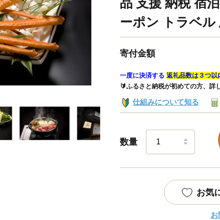
品 支援 納税 宿
ーポン トラベル
寄付金額
一度に決済する
返礼品数は３つ以
🔰ふるさと納税が初めての方、詳
仕組みについて知る
数量
お気
お