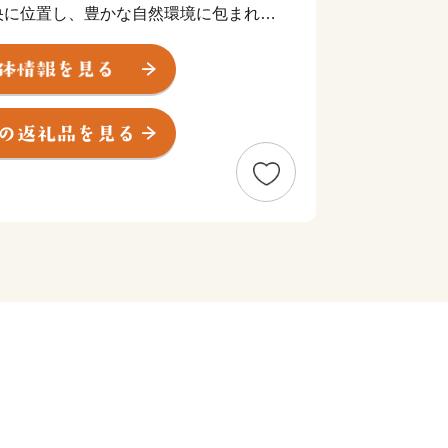
央に位置し、豊かな自然環境に包まれた
産業は「観光」と「農林業」です。
ン含有量を誇り、古くから湯治の名湯と
」や、国宝・投入堂で知られる霊峰「三
された本町が誇るべき資源であり、訪れ
所として恵みをもたらしています。
然環境を最大限にいかし、三朝の地の清
朝米」や希少な「神倉大豆」などが作ら
しさが詰まった、本町ならではの農産物
ます。