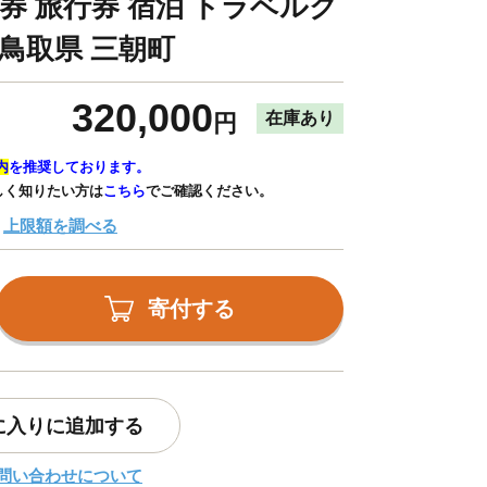
泊券 旅行券 宿泊 トラベルク
 鳥取県 三朝町
320,000
在庫あり
円
内
を推奨しております。
しく知りたい方は
こちら
でご確認ください。
上限額を調べる
寄付する
に入りに追加する
問い合わせについて