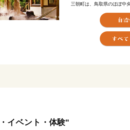
三朝町は、鳥取県のほぼ中
湯と山の町です。町の主な
観光では、世界屈指のラド
して親しまれる「三朝温泉
徳山」を有しています。
これらは日本遺産にも認定
る方々の心を深く癒やす場
農林業では、この豊かな自
らかな水と土壌が育む「三
れています。
自然の恵みそのままの美味
に大きな注目が集まってい
行・イベント・体験"