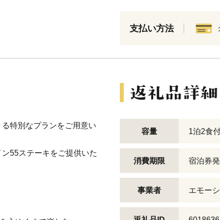
支払い方法
きる特別なプランをご用意い
容量
1泊2食
ン55ステーキをご提供いた
消費期限
宿泊券発
事業者
エモーシ
返礼品ID
6018636