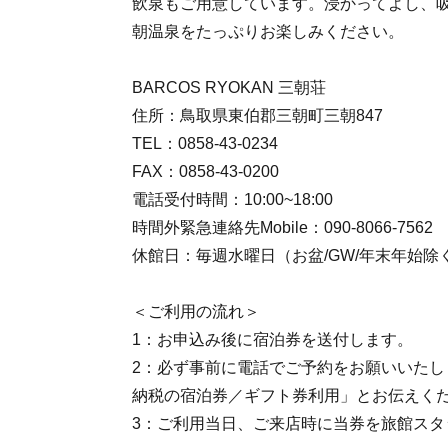
飲泉もご用意しています。浸かってよし、
朝温泉をたっぷりお楽しみください。
BARCOS RYOKAN 三朝荘
住所：鳥取県東伯郡三朝町三朝847
TEL：0858-43-0234
FAX：0858-43-0200
電話受付時間：10:00~18:00
時間外緊急連絡先Mobile：090-8066-7562
休館日：毎週水曜日（お盆/GW/年末年始除
＜ご利用の流れ＞
1：お申込み後に宿泊券を送付します。
2：必ず事前に電話でご予約をお願いいたし
納税の宿泊券／ギフト券利用」とお伝えく
3：ご利用当日、ご来店時に当券を旅館スタ