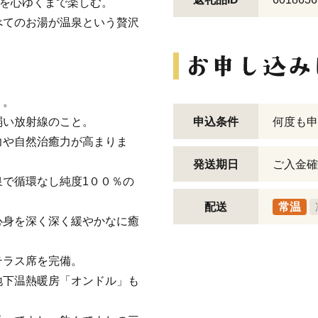
泉を心ゆくまで楽しむ。
べてのお湯が温泉という贅沢
」。
弱い放射線のこと。
申込条件
何度も申
力や自然治癒力が高まりま
発送期日
ご入金確
で循環なし純度1００％の
配送
常温
心身を深く深く緩やかなに癒
テラス席を完備。
地下温熱暖房「オンドル」も