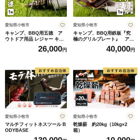
愛知県小牧市
愛知県小牧市
キャンプ、BBQ用五徳 ア
キャンプ、BBQ用鉄板『究
ウトドア用品 レジャー キャ
極のグリルプレート』 アウ
ンプ バーベキュー BBQ 五徳
トドア用品 レジャー キャン
26,000
40,000
円
円
プ バーベキュー BBQ 鉄板
愛知県小牧市
愛知県小牧市
マルチフィットネスツール B
乾燥薪 約20kg（10kg×2
ODYBASE
箱）