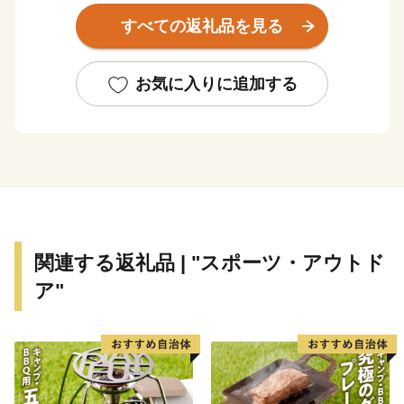
平成24年7月九州北部豪雨や平成28年熊本地震など、度
すべての返礼品を見る
重なる災害に見舞われましたが、国内外からの温かいご
支援と、市民の皆様の懸命な努力により、復旧・復興へ
の歩みを着実に進めてまいりました。
お気に入りに追加する
これからも市民の皆様とともに、市民が住み続けたい、
だれもが住んでみたくなる、訪れたくなるまち、「上質
な生活都市」を目指したまちづくりに取り組んでまいり
ます。
関連する返礼品 | "スポーツ・アウトド
ア"