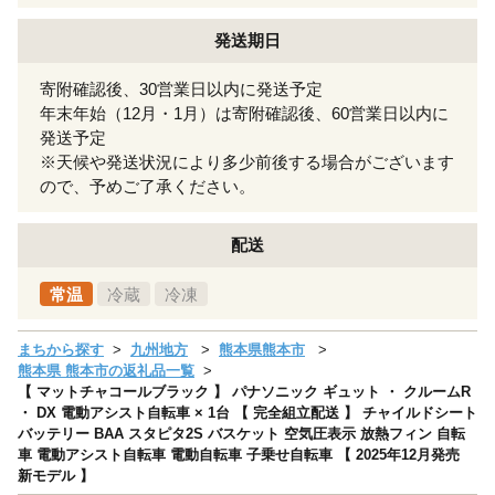
発送期日
寄附確認後、30営業日以内に発送予定
年末年始（12月・1月）は寄附確認後、60営業日以内に
発送予定
※天候や発送状況により多少前後する場合がございます
ので、予めご了承ください。
配送
常温
冷蔵
冷凍
まちから探す
九州地方
熊本県熊本市
熊本県 熊本市の返礼品一覧
【 マットチャコールブラック 】 パナソニック ギュット ・ クルームR
・ DX 電動アシスト自転車 × 1台 【 完全組立配送 】 チャイルドシート
バッテリー BAA スタピタ2S バスケット 空気圧表示 放熱フィン 自転
車 電動アシスト自転車 電動自転車 子乗せ自転車 【 2025年12月発売
新モデル 】