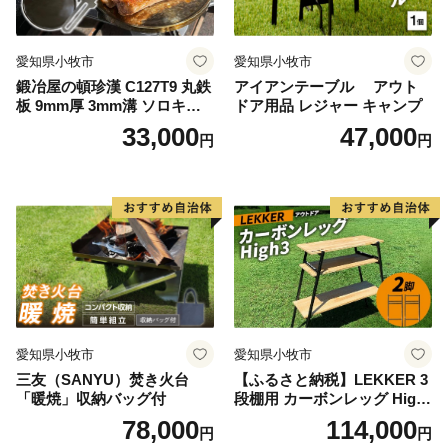
愛知県小牧市
愛知県小牧市
鍛冶屋の頓珍漢 C127T9 丸鉄
アイアンテーブル アウト
板 9mm厚 3mm溝 ソロキャ
ドア用品 レジャー キャンプ
ンプ用 専用ハンドル付き ス
33,000
47,000
円
円
ノーピーク アルミパーソナ
ルクッカーサイズ
愛知県小牧市
愛知県小牧市
三友（SANYU）焚き火台
【ふるさと納税】LEKKER 3
「暖焼」収納バッグ付
段棚用 カーボンレッグ High
3 2脚 キャンプ アウトドア ソ
78,000
114,000
円
円
ロキャン カーボン アウトド