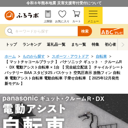
令和８年熊本地震 災害支援寄付受付について
上限額
お気に入り
カート
メニュー
検索
トップ
ランキング
返礼品一覧
まち一覧
特集
初心者ガイド
ホーム
ものから探す
スポーツ・アウトドア
自転車
【 マットチャコールブラック 】 パナソニック ギュット ・ クルームR
・ DX 電動アシスト自転車 × 1台 【 完全組立配送 】 チャイルドシート
バッテリー BAA スタピタ2S バスケット 空気圧表示 放熱フィン 自転
車 電動アシスト自転車 電動自転車 子乗せ自転車 【 2025年12月発売
新モデル 】