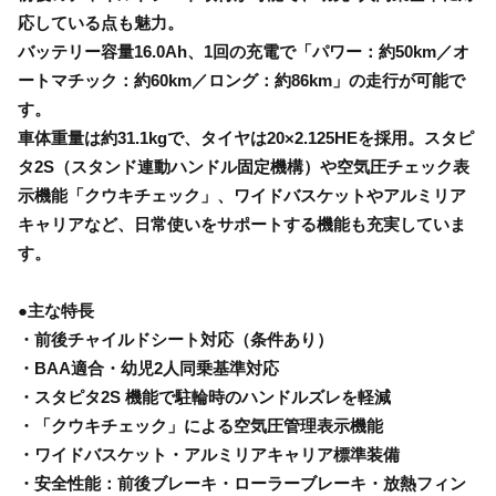
応している点も魅力。
バッテリー容量16.0Ah、1回の充電で「パワー：約50km／オ
ートマチック：約60km／ロング：約86km」の走行が可能で
す。
車体重量は約31.1kgで、タイヤは20×2.125HEを採用。スタピ
タ2S（スタンド連動ハンドル固定機構）や空気圧チェック表
示機能「クウキチェック」、ワイドバスケットやアルミリア
キャリアなど、日常使いをサポートする機能も充実していま
す。
●主な特長
・前後チャイルドシート対応（条件あり）
・BAA適合・幼児2人同乗基準対応
・スタピタ2S 機能で駐輪時のハンドルズレを軽減
・「クウキチェック」による空気圧管理表示機能
・ワイドバスケット・アルミリアキャリア標準装備
・安全性能：前後ブレーキ・ローラーブレーキ・放熱フィン