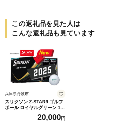
ア用品 レジャー 軽量 丈夫 持
ち運び 野外 キャンプギア テ
ーブル板用 絆ウェルド 愛知
県 小牧市 送料無料
この返礼品を見た人は
こんな返礼品も見ています
兵庫県丹波市
スリクソン Z-STAR9 ゴルフ
ボール ロイヤルグリーン 1ダ
ース 12球 兵庫県丹波市 ふる
20,000
円
さと納税