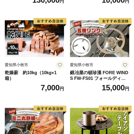
130,000
10,000
円
円
愛知県小牧市
愛知県小牧市
乾燥薪 約10kg（10kg×1
鍛冶屋の頓珍漢 FORE WIND
箱）
S FW-FS01 フォールディン
グ キャンプストーブ専用 五
7,000
15,000
円
円
徳リング