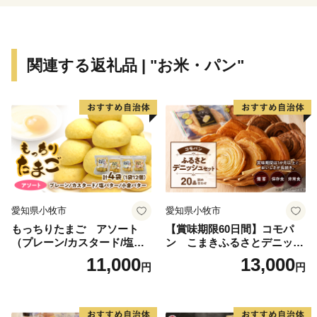
＊＊＊＊＊＊＊＊＊＊＊＊＊＊＊＊＊＊＊＊＊＊＊＊＊
＊＊＊＊＊＊＊
関連する返礼品 | "お米・パン"
【お知らせ】
鎌倉市は、総務大臣通知により、ふるさと納税の対象と
なる地方団体としての指定を受けております。
【担当課連絡先】
鎌倉市文化観光部産業課ふるさと寄附金担当
電話 0467-61-3845
愛知県小牧市
愛知県小牧市
FAX 0467-23-8700
もっちりたまご アソート
【賞味期限60日間】コモパ
メール furusatokifu@city.kamakura.kanagawa.jp
（プレーン/カスタード/塩バ
ン こまきふるさとデニッシ
ター/小倉バター）
ュセット（20個入り）／災害
11,000
13,000
円
円
用備蓄 保存食 非常食 防災グ
ッズにも