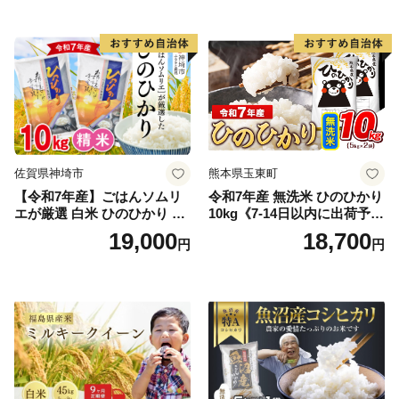
真空パック包装 真空包装 長
産米 お米 生活応援米
期保存 単一原料米 鳥取県日
野町産 Elevation
佐賀県神埼市
熊本県玉東町
【令和7年産】ごはんソムリ
令和7年産 無洗米 ひのひかり
エが厳選 白米 ひのひかり 10
10kg《7-14日以内に出荷予定
kg【神埼市産 米 お米 精米 白
(土日祝除く)》コメ 米 無洗米
19,000
18,700
円
円
米 10kg 5kg×2 ひのひかり ブ
令和7年産 高レビュー｜人気
ランド米 食味鑑定士】(H063
米 熊本県産米 お米 生活応援
164)
米