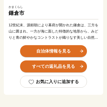
かまくらし
鎌倉市
12世紀末、源頼朝により幕府が開かれた鎌倉は、三方を
山に囲まれ、一方が海に面した特徴的な地形から、みど
りと青の鮮やかなコントラストが織りなす美しい自然景
観に恵まれたまちです。
自治体情報を見る
そして、今も残る多くの神社仏閣などの歴史的遺産は、
長い年月のなかで守り続けられ、今日でも中世の社会を
すべての返礼品を見る
支えた繁栄の歴史と華やかな文化を現在に伝えていま
す。
お気に入りに追加する
鎌倉市では、先人たちから受け継いだ美しい自然景観や
歴史的遺産を大切にし、次の世代に確かなかたちで引き
継いでいくため、ふるさと寄附金を通じた皆様からの応
援を心よりお待ちしております。