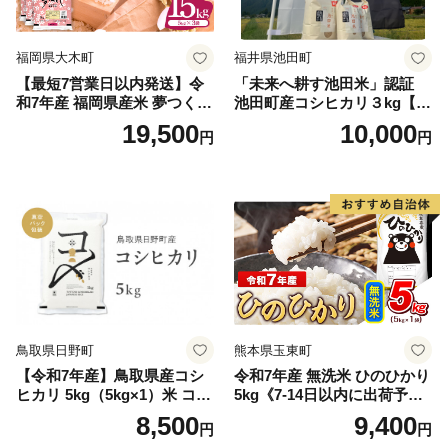
福岡県大木町
福井県池田町
【最短7営業日以内発送】令
「未来へ耕す池田米」認証
和7年産 福岡県産米 夢つくし
池田町産コシヒカリ３kg【お
15kg 精米 ※北海道・沖縄・
1人様につき３セットまで】
19,500
10,000
円
円
離島は配送不可
鳥取県日野町
熊本県玉東町
【令和7年産】鳥取県産コシ
令和7年産 無洗米 ひのひかり
ヒカリ 5kg（5kg×1）米 コシ
5kg《7-14日以内に出荷予定
ヒカリ こしひかり お米 白米
(土日祝除く)》コメ 米 無洗米
8,500
9,400
円
円
精米 5キロ おこめ こめ コメ
高レビュー｜人気米 熊本県