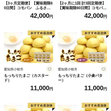
【3ヶ月定期便】【賞味期限6
【2ヶ月に1回 計3回定期便】
0日間】コモパン ふるさと
【賞味期限60日間】コモパ
クロワッサンセット（計90
ン ふるさとクロワッサンセ
42,000
42,000
円
円
個）／災害用備蓄 保存食 非
ット（計90個）／災害用備蓄
常食 防災グッズにも
保存食 非常食 防災グッズに
も
愛知県小牧市
愛知県小牧市
もっちりたまご（カスター
もっちりたまご（小倉バタ
ド）
ー）
11,000
11,000
円
円