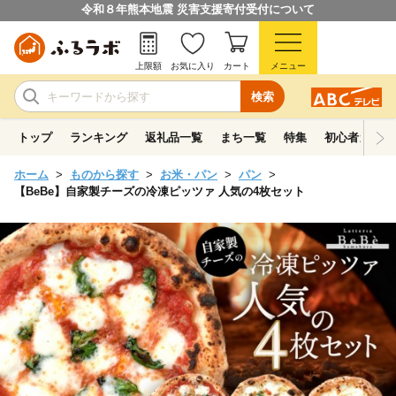
令和８年熊本地震 災害支援寄付受付について
上限額
お気に入り
カート
メニュー
検索
トップ
ランキング
返礼品一覧
まち一覧
特集
初心者ガイド
ホーム
ものから探す
お米・パン
パン
【BeBe】自家製チーズの冷凍ピッツァ 人気の4枚セット