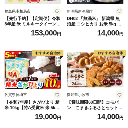
福島県南相馬市
新潟県新潟県庁
【先行予約】【定期便】令和
DH02 「無洗米」 新潟県 魚
8年産 米 ミルキークイーン
沼産 コシヒカリ お米 5kg こ
白米 45kg (5kg×9回) | ミルキ
しひかり 精米 米（お米の美
153,000
14,000
円
円
ークイーン 米5kg 福島 福島
味しい炊き方ガイド付き）
県産 福島産 精米 お米 米 コ
メ 武田ファーム サムランド
福島県 南相馬市 cu006-ae
佐賀県神埼市
愛知県小牧市
【令和7年産】さがびより 精
【賞味期限60日間】コモパ
米 10kg【特A受賞米 米 5kg×
ン こまきふるさとセット
2袋 お米 コメ こめ 国産 美味
（24個入り）／災害用備蓄
19,000
14,000
円
円
しい ブランド米 人気 ランキ
保存食 非常食 防災グッズに
ング 増田米穀】(H015224)
も