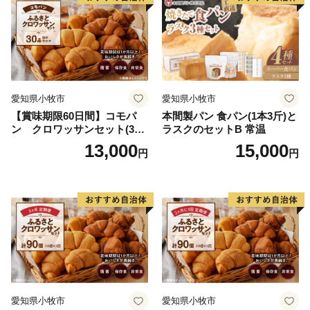
愛知県小牧市
愛知県小牧市
【賞味期限60日間】コモパ
本間製パン 食パン(1本3斤)と
ン クロワッサンセット(30
ラスクのセットB 常温
個入り)／災害用備蓄 保存食
13,000
15,000
円
円
非常食 防災グッズにも
愛知県小牧市
愛知県小牧市