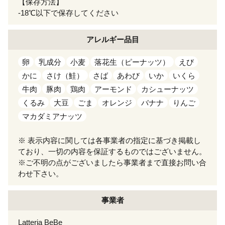
【保存方法】
-18℃以下で保存してください
アレルギー
品目
卵
乳成分
小麦
落花生（ピーナッツ）
えび
かに
さけ（鮭）
さば
あわび
いか
いくら
牛肉
豚肉
鶏肉
アーモンド
カシューナッツ
くるみ
大豆
ごま
オレンジ
バナナ
りんご
マカダミアナッツ
※ 表示内容に関しては各事業者の指定に基づき掲載し
ており、一切の内容を保証するものではございません。
※ご不明の点がございましたら事業者まで直接お問い合
わせ下さい。
事業者
Latteria BeBe