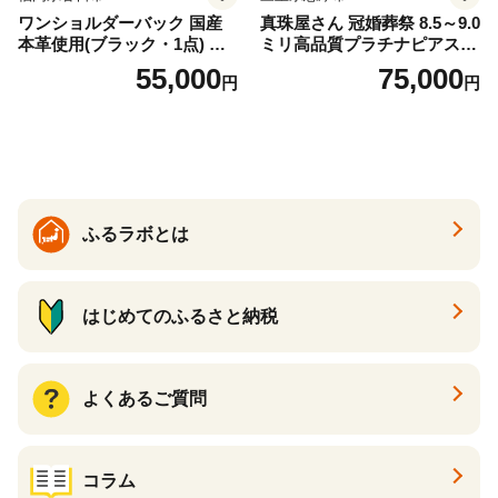
ワンショルダーバック 国産
真珠屋さん 冠婚葬祭 8.5～9.0
本革使用(ブラック・1点) 鞄
ミリ高品質プラチナピアス P
バック バッグ カバン レザー
t900 志摩産アコヤ真珠 ブラ
55,000
75,000
円
円
国産 日本製 牛革 黒 革 革製
ックパール 黒真珠
品 手作り 男性 女性 レディー
ス メンズ【ksg1307-bk】【Z
enis】
ふるラボとは
はじめてのふるさと納税
よくあるご質問
コラム