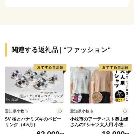
歴史的遺産を大切にし、次の世代に確かなかたちで引き
継いでいくため、ふるさと寄附金を通じた皆様からの応
援を心よりお待ちしております。
＊＊＊＊＊＊＊＊＊＊＊＊＊＊＊＊＊＊＊＊＊＊＊＊＊
＊＊＊＊＊＊＊
関連する返礼品 | "ファッション"
【お知らせ】
鎌倉市は、総務大臣通知により、ふるさと納税の対象と
なる地方団体としての指定を受けております。
【担当課連絡先】
鎌倉市文化観光部産業課ふるさと寄附金担当
電話 0467-61-3845
愛知県小牧市
愛知県小牧市
FAX 0467-23-8700
SV 桜とハナミズキのベビー
小牧市のアーティスト奥山優
メール furusatokifu@city.kamakura.kanagawa.jp
リング（4.5月）
さんのTシャツ大人用 小牧市
制70周年記念
62,000
18,000