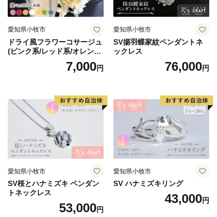
愛知県小牧市
愛知県小牧市
ドライ風フラワーコサージュ
SV揚羽蝶家紋ペンダントネ
(ピンク系/レッド系/オレンジ
ックレス
系/ホワイト系/イエロー系/グ
7,000
76,000
円
円
リーン系/ブルー系）
愛知県小牧市
愛知県小牧市
SV桜とハナミズキ ペンダン
SV ハナミズキリング
トネックレス
43,000
円
53,000
円