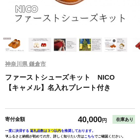
神奈川県 鎌倉市
ファーストシューズキット NICO
【キャメル】名入れプレート付き
40,000
寄付金額
在庫あり
円
一度に決済する
返礼品数は３つ以内
を推奨しております。
🔰ふるさと納税が初めての方、詳しく知りたい方は
こちら
でご確認ください。