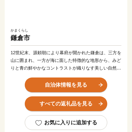
かまくらし
鎌倉市
12世紀末、源頼朝により幕府が開かれた鎌倉は、三方を
山に囲まれ、一方が海に面した特徴的な地形から、みど
りと青の鮮やかなコントラストが織りなす美しい自然景
観に恵まれたまちです。
自治体情報を見る
そして、今も残る多くの神社仏閣などの歴史的遺産は、
長い年月のなかで守り続けられ、今日でも中世の社会を
すべての返礼品を見る
支えた繁栄の歴史と華やかな文化を現在に伝えていま
す。
お気に入りに追加する
鎌倉市では、先人たちから受け継いだ美しい自然景観や