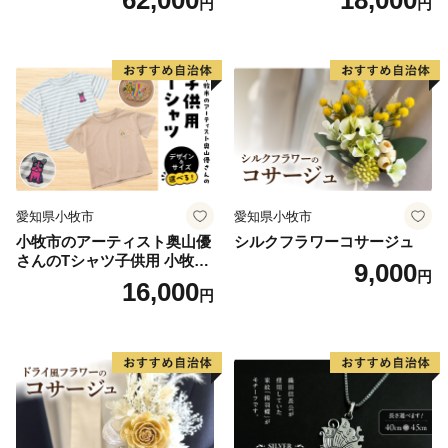
円
円
愛知県小牧市
愛知県小牧市
小牧市のアーティスト奥山優
シルクフラワーコサージュ
さんのTシャツ子供用 小牧市
9,000
円
制70周年記念
16,000
円