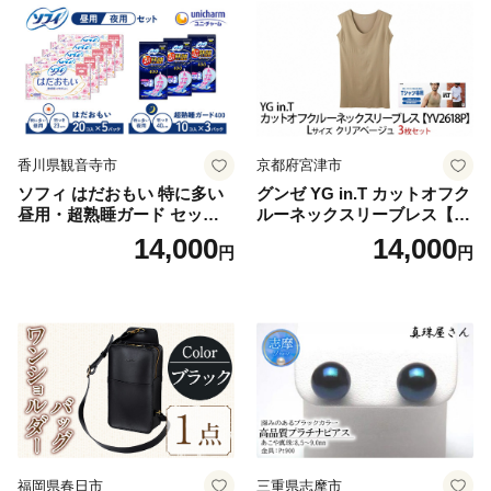
香川県観音寺市
京都府宮津市
ソフィ はだおもい 特に多い
グンゼ YG in.T カットオフク
昼用・超熟睡ガード セット
ルーネックスリーブレス【Y
羽付き ナプキン 生理用品 サ
V2618P】Lサイズ クリアベ
14,000
14,000
円
円
ニタリー ユニ・チャーム
ージュ3枚セット [№5716-04
32]
福岡県春日市
三重県志摩市